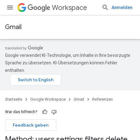
Workspace
Anmelden
Gmail
Google verwendet KI-Technologie, um Inhalte in Ihre bevorzugte
Sprache zu übersetzen. KI-Übersetzungen können Fehler
enthalten.
Startseite
Google Workspace
Gmail
Referenzen
War das hilfreich?
Feedback geben
Method: users
.
settings
.
filters
.
delete