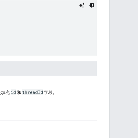
id
threadId
会填充
和
字段。