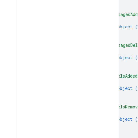
}
]
,
"messagesAdd
{
object (
}
]
,
"messagesDel
{
object (
}
]
,
"labelsAdded
{
object (
}
]
,
"labelsRemov
{
object (
}
]
}