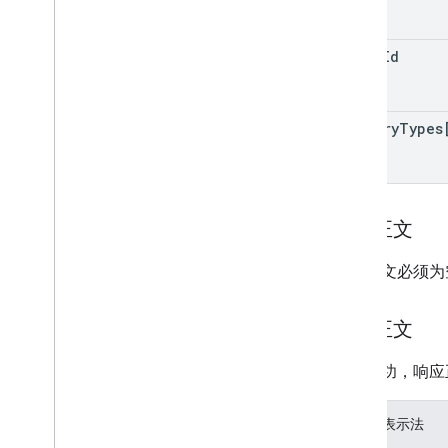
电子邮件促销
Schema
.
org 提案
label
Id
Android 内容提供程序
资源摘要
history
Types
Gmail 合同
请求正文
请求正文必须为
响应正文
如果成功，响应
JSON 表示法