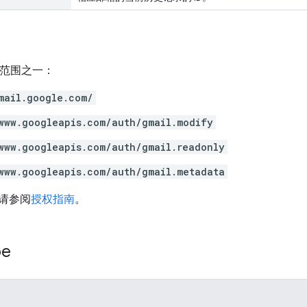
h 范围之一：
mail.google.com/
www.googleapis.com/auth/gmail.modify
www.googleapis.com/auth/gmail.readonly
www.googleapis.com/auth/gmail.metadata
请参阅
授权指南
。
pe