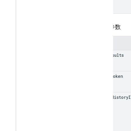
语言设置
弹出设置
假期设置
查询参数
查询参数
客户端库
用量限额
参数
Postmaster Tools API
max
Results
v2
v2beta
v1
page
Token
Email Markup
标记类型
start
History
I
操作
订单
预订
支持的格式
类型