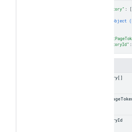
{
"history"
: 
[
{
object (
}
]
,
"nextPageTo
"historyId"
:
}
字段
history[]
next
Page
Toke
history
Id