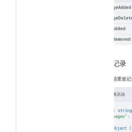
message
Added
message
Delet
label
Added
label
Removed
历史记录
用户邮箱更改记
JSON 表示法
{
"id"
: 
string
"messages"
:
{
object (