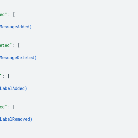
ed"
: 
[
MessageAdded
)
eted"
: 
[
MessageDeleted
)
"
: 
[
LabelAdded
)
ed"
: 
[
LabelRemoved
)