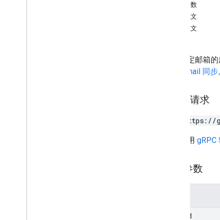
查询参数
list
请求正文
users
.
labels
响应正文
users
.
messages
users
.
messages
.
attachments
users
.
settings
列出指定邮箱的
users
.
settings
.
cse
.
identities
端与 Gmail 同步
users
.
settings
.
cse
.
keypairs
users
.
settings
.
delegates
HTTP 请求
users
.
settings
.
filters
users
.
settings
.
forwarding
Address
GET https://
users
.
settings
.
send
As
users
.
settings
.
send
As
.
smime
Info
网址采用
gRPC
users
.
threads
类型
路径参数
自动转发
格式
参数
Imap
Settings
内部日期来源
user
Id