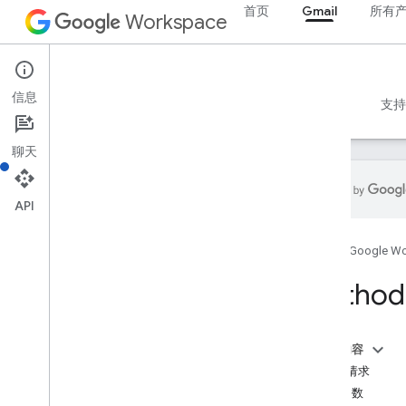
首页
Gmail
所有
Workspace
Gmail
信息
概览
指南
参考文档
MCP 服务器
示例
支持
聊天
API
Gmail API
首页
Google W
v1
资源摘要
Method:
REST 资源
users
本页内容
users
.
drafts
HTTP 请求
users
.
history（用户历史记录）
路径参数
概览