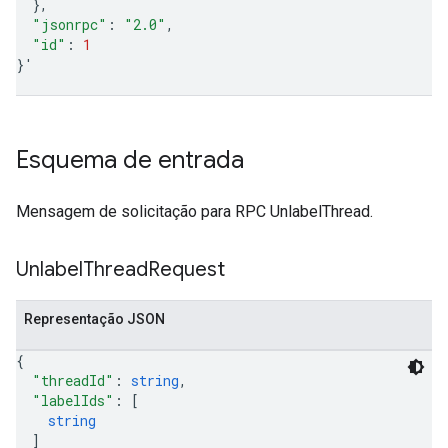
}
"jsonrpc"
:
"2.0"
"id"
:
1
}
'
Esquema de entrada
Mensagem de solicitação para RPC UnlabelThread.
Unlabel
Thread
Request
Representação JSON
{
"threadId"
: 
string
,
"labelIds"
: 
[
string
]