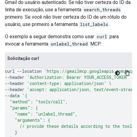
Gmail do usuário autenticado. Se não tiver certeza do ID da
linha de execução, use a ferramenta
search_threads
primeiro. Se você não tiver certeza do ID de um rótulo do
usuário, use primeiro a ferramenta
list_labels
.
O exemplo a seguir demonstra como usar
curl
para
invocar a ferramenta
unlabel_thread
MCP.
Solicitação curl
curl
--location
'https://gmailmcp.googleapis.com/mcp/
--header
'Authorization: Bearer YOUR_ACCESS_TOKEN'
\
--header
'content-type: application/json'
\
--header
'accept: application/json, text/event-stream
--data
'{
  "method": "tools/call",
  "params": {
    "name": "unlabel_thread",
    "arguments": {
      // provide these details according to the tool'
}