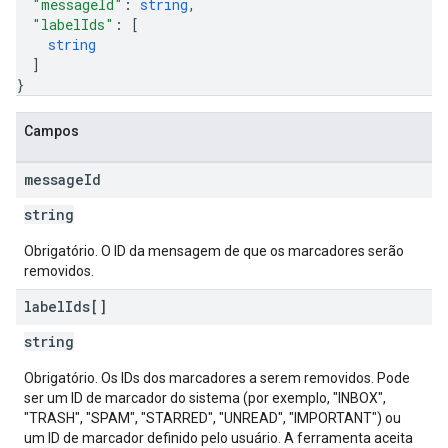
"messageId"
: 
string
,
"labelIds"
: 
[
string
]
}
Campos
message
Id
string
Obrigatório. O ID da mensagem de que os marcadores serão
removidos.
label
Ids[]
string
Obrigatório. Os IDs dos marcadores a serem removidos. Pode
ser um ID de marcador do sistema (por exemplo, "INBOX",
"TRASH", "SPAM", "STARRED", "UNREAD", "IMPORTANT") ou
um ID de marcador definido pelo usuário. A ferramenta aceita