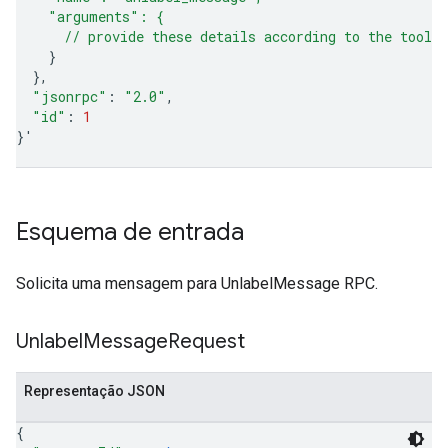
    "arguments": {
      // provide these details according to the tool'
}
}
"jsonrpc"
:
"2.0"
"id"
:
1
}
'
Esquema de entrada
Solicita uma mensagem para UnlabelMessage RPC.
Unlabel
Message
Request
Representação JSON
{