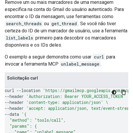
Remove um ou mais marcadores de uma mensagem
específica na conta do Gmail do usuário autenticado. Para
encontrar o ID da mensagem, use ferramentas como
search_threads
ou
get_thread
. Se você não tiver
certeza do ID de um marcador de usuário, use a ferramenta
list_labels
primeiro para descobrir os marcadores
disponíveis e os IDs deles.
O exemplo a seguir demonstra como usar
curl
para
invocar a ferramenta MCP
unlabel_message
.
Solicitação curl
curl
--location
'https://gmailmcp.googleapis.com/mcp/
--header
'Authorization: Bearer YOUR_ACCESS_TOKEN'
\
--header
'content-type: application/json'
\
--header
'accept: application/json, text/event-stream
--data
'{
  "method": "tools/call",
  "params": {
    "name": "unlabel_message",