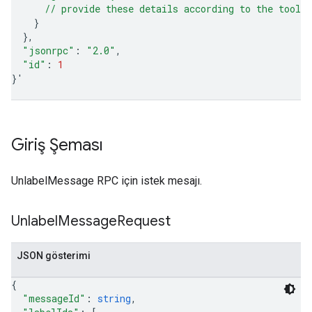
      // provide these details according to the tool'
}
}
"jsonrpc"
:
"2.0"
"id"
:
1
}
'
Giriş Şeması
UnlabelMessage RPC için istek mesajı.
Unlabel
Message
Request
JSON gösterimi
{
"messageId"
: 
string
,