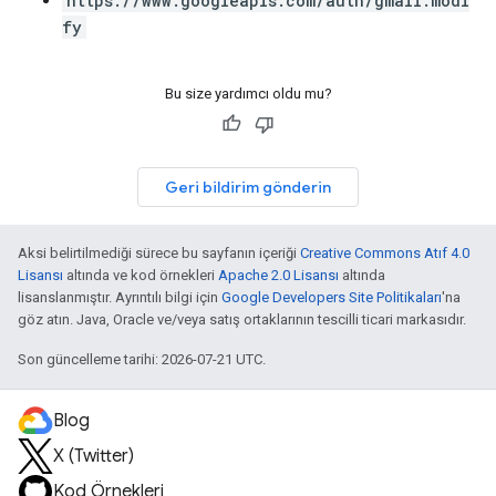
https://www.googleapis.com/auth/gmail.modi
fy
Bu size yardımcı oldu mu?
Geri bildirim gönderin
Aksi belirtilmediği sürece bu sayfanın içeriği
Creative Commons Atıf 4.0
Lisansı
altında ve kod örnekleri
Apache 2.0 Lisansı
altında
lisanslanmıştır. Ayrıntılı bilgi için
Google Developers Site Politikaları
'na
göz atın. Java, Oracle ve/veya satış ortaklarının tescilli ticari markasıdır.
Son güncelleme tarihi: 2026-07-21 UTC.
Blog
X (Twitter)
Kod Örnekleri