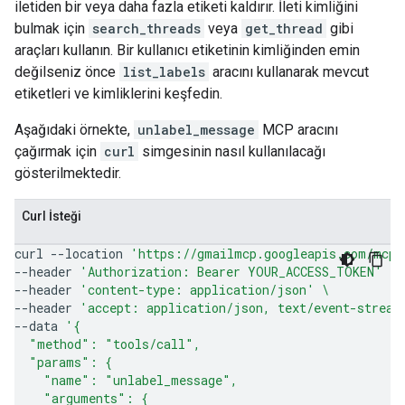
iletiden bir veya daha fazla etiketi kaldırır. İleti kimliğini
bulmak için
search_threads
veya
get_thread
gibi
araçları kullanın. Bir kullanıcı etiketinin kimliğinden emin
değilseniz önce
list_labels
aracını kullanarak mevcut
etiketleri ve kimliklerini keşfedin.
Aşağıdaki örnekte,
unlabel_message
MCP aracını
çağırmak için
curl
simgesinin nasıl kullanılacağı
gösterilmektedir.
Curl İsteği
curl
--location
'https://gmailmcp.googleapis.com/mcp/
--header
'Authorization: Bearer YOUR_ACCESS_TOKEN'
\
--header
'content-type: application/json'
\
--header
'accept: application/json, text/event-stream
--data
'{
  "method": "tools/call",
  "params": {
    "name": "unlabel_message",
    "arguments": {