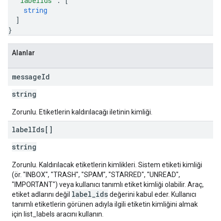
"labelIds"
: 
[
string
]
}
Alanlar
message
Id
string
Zorunlu. Etiketlerin kaldırılacağı iletinin kimliği.
label
Ids[]
string
Zorunlu. Kaldırılacak etiketlerin kimlikleri. Sistem etiketi kimliği
(ör. "INBOX", "TRASH", "SPAM", "STARRED", "UNREAD",
"IMPORTANT") veya kullanıcı tanımlı etiket kimliği olabilir. Araç,
label_ids
etiket adlarını değil
değerini kabul eder. Kullanıcı
tanımlı etiketlerin görünen adıyla ilgili etiketin kimliğini almak
için list_labels aracını kullanın.