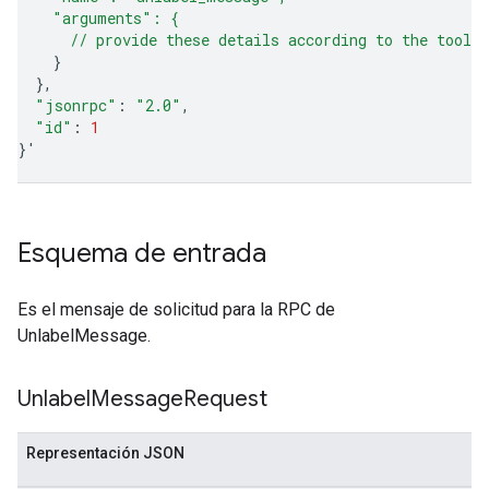
    "arguments": {
      // provide these details according to the tool'
}
}
"jsonrpc"
:
"2.0"
"id"
:
1
}
'
Esquema de entrada
Es el mensaje de solicitud para la RPC de
UnlabelMessage.
Unlabel
Message
Request
Representación JSON