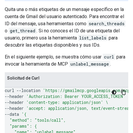
Quita una o más etiquetas de un mensaje específico en la
cuenta de Gmail del usuario autenticado. Para encontrar el
ID del mensaje, usa herramientas como
search_threads
o
get_thread
. Si no conoces el ID de una etiqueta del
usuario, primero usa la herramienta
list_labels
para
descubrir las etiquetas disponibles y sus IDs.
En el siguiente ejemplo, se muestra cómo usar
curl
para
invocar la herramienta de MCP
unlabel_message
.
Solicitud de Curl
curl
--location
'https://gmailmcp.googleapis.com/mcp/
--header
'Authorization: Bearer YOUR_ACCESS_TOKEN'
\
--header
'content-type: application/json'
\
--header
'accept: application/json, text/event-stream
--data
'{
  "method": "tools/call",
  "params": {
    "name": "unlabel_message",