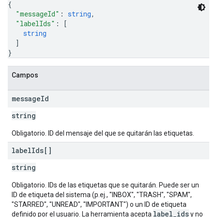
{
"messageId"
: 
string
,
"labelIds"
: 
[
string
]
}
Campos
message
Id
string
Obligatorio. ID del mensaje del que se quitarán las etiquetas.
label
Ids[]
string
Obligatorio. IDs de las etiquetas que se quitarán. Puede ser un
ID de etiqueta del sistema (p.ej., "INBOX", "TRASH", "SPAM",
"STARRED", "UNREAD", "IMPORTANT") o un ID de etiqueta
label_ids
definido por el usuario. La herramienta acepta
y no