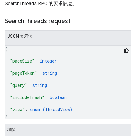
SearchThreads RPC 的要求訊息。
Search
Threads
Request
JSON 表示法
{
"pageSize"
: 
integer
"pageToken"
: 
string
"query"
: 
string
"includeTrash"
: 
boolean
"view"
: 
enum (
ThreadView
)
}
欄位