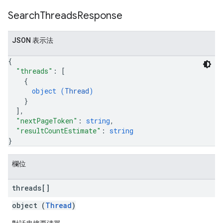
Search
Threads
Response
JSON 表示法
{
"threads"
: 
[
{
object (
Thread
)
}
]
,
"nextPageToken"
: 
string
,
"resultCountEstimate"
: 
string
}
欄位
threads[]
object (
Thread
)