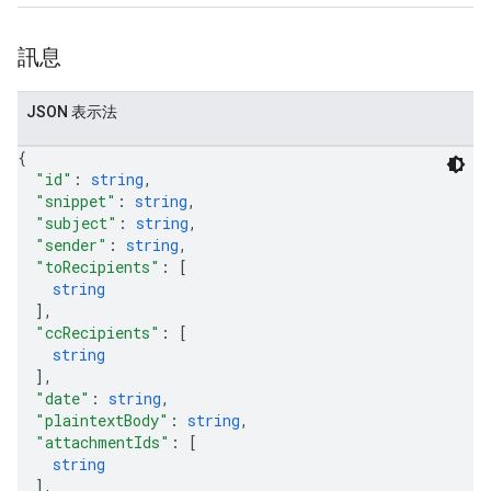
訊息
JSON 表示法
{
"id"
: 
string
,
"snippet"
: 
string
,
"subject"
: 
string
,
"sender"
: 
string
,
"toRecipients"
: 
[
string
]
,
"ccRecipients"
: 
[
string
]
,
"date"
: 
string
,
"plaintextBody"
: 
string
,
"attachmentIds"
: 
[
string
]
,