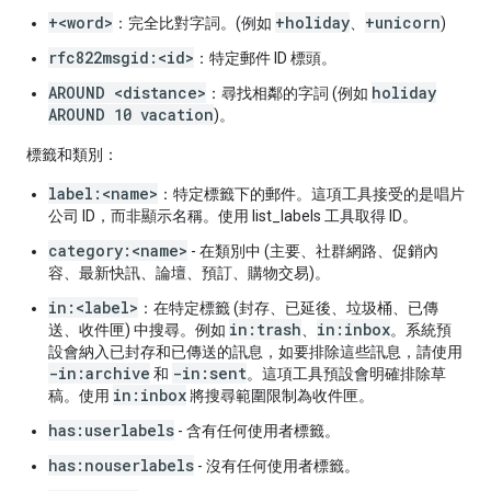
+<word>
+holiday
+unicorn
：完全比對字詞。(例如
、
)
rfc822msgid:<id>
：特定郵件 ID 標頭。
AROUND <distance>
holiday
：尋找相鄰的字詞 (例如
AROUND 10 vacation
)。
標籤和類別：
label:<name>
：特定標籤下的郵件。這項工具接受的是唱片
公司 ID，而非顯示名稱。使用 list_labels 工具取得 ID。
category:<name>
- 在類別中 (主要、社群網路、促銷內
容、最新快訊、論壇、預訂、購物交易)。
in:<label>
：在特定標籤 (封存、已延後、垃圾桶、已傳
in:trash
in:inbox
送、收件匣) 中搜尋。例如
、
。系統預
設會納入已封存和已傳送的訊息，如要排除這些訊息，請使用
-in:archive
-in:sent
和
。這項工具預設會明確排除草
in:inbox
稿。使用
將搜尋範圍限制為收件匣。
has:userlabels
- 含有任何使用者標籤。
has:nouserlabels
- 沒有任何使用者標籤。