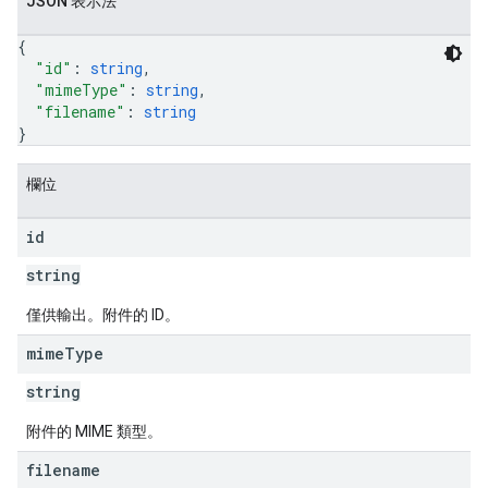
JSON 表示法
{
"id"
: 
string
,
"mimeType"
: 
string
,
"filename"
: 
string
}
欄位
id
string
僅供輸出。附件的 ID。
mime
Type
string
附件的 MIME 類型。
filename