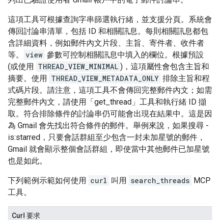
這項工具可根據查詢字串篩選執行緒，並支援分頁。系統會
傳回討論串清單，包括 ID 和相關訊息。每則相關訊息都包
含詳細資料，例如郵件內文片段、主旨、寄件者、收件者
等。
view
參數可控制相關訊息中填入的欄位。根據預設
(或使用
THREAD_VIEW_MINIMAL
)，這項屬性會包含主旨和
摘要。使用
THREAD_VIEW_METADATA_ONLY
排除主旨和程
式碼片段。請注意，這項工具不會傳回完整郵件內文；如需
完整郵件內文，請使用「get_thread」工具和執行緒 ID 擷
取。符合排除條件的討論串仍可能會出現在結果中。這是因
為 Gmail 會先找出符合條件的郵件。舉例來說，如果搜尋 -
is:starred，只要會話群組至少包含一封未加星號的郵件，
Gmail 就會顯示整個會話群組，即使當中其他郵件已加星號
也是如此。
下列範例示範如何使用
curl
叫用
search_threads
MCP
工具。
Curl 要求