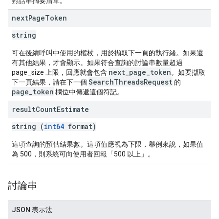
對話串摘要清單。
next
Page
Token
string
可在後續呼叫中使用的權杖，用於擷取下一頁的執行緒。如果還
有其他結果，才會顯示。如果符合查詢的討論串數量超過
next_page_token
page_size 上限，回應就會包含
。如要擷取
SearchThreadsRequest
下一頁結果，請在下一個
的
page_token
欄位中傳遞這個符記。
result
Count
Estimate
string (
int64
format)
這項查詢的預估結果數。這項值應視為下限，舉例來說，如果值
為 500，則系統可向使用者回報「500 以上」。
討論串
JSON 表示法