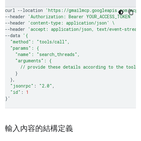
curl
--location
'https://gmailmcp.googleapis.com/mcp/
--header
'Authorization: Bearer YOUR_ACCESS_TOKEN'
\
--header
'content-type: application/json'
\
--header
'accept: application/json, text/event-stream
--data
'{
  "method": "tools/call",
  "params": {
    "name": "search_threads",
    "arguments": {
      // provide these details according to the tool'
}
}
"jsonrpc"
:
"2.0"
"id"
:
1
}
'
輸入內容的結構定義