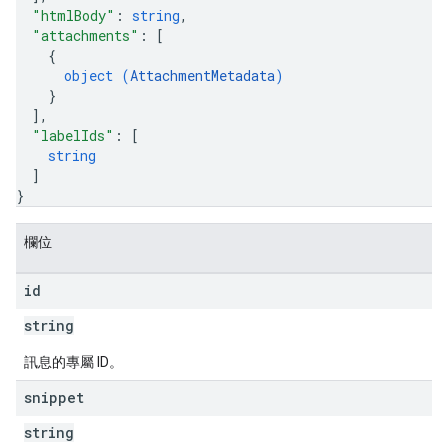
"htmlBody"
: 
string
,
"attachments"
: 
[
{
object (
AttachmentMetadata
)
}
]
,
"labelIds"
: 
[
string
]
}
欄位
id
string
訊息的專屬 ID。
snippet
string