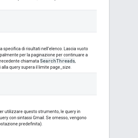
specifica di risultati nell'elenco. Lascia vuoto
cipalmente per la paginazione per continuare a
SearchThreads
la precedente chiamata
,
alla query supera il limite page_size.
 Per utilizzare questo strumento, le query in
query con sintassi Gmail. Se omesso, vengono
ostazione predefinita).