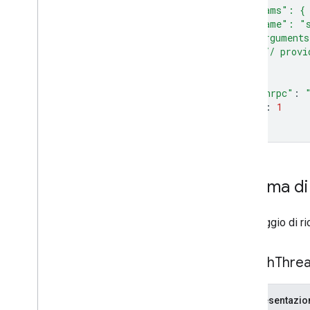
  "params": {
    "name": "s
    "argument
      // provi
}
}
"jsonrpc"
:
"id"
:
1
}
'
Schema di
Messaggio di ri
Search
Thre
Rappresentazi