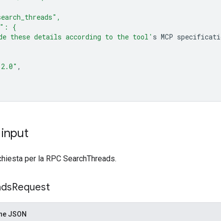
earch_threads",
s": {
de these details according to the tool'
s
MCP
"2.0"
 input
chiesta per la RPC SearchThreads.
ads
Request
one JSON