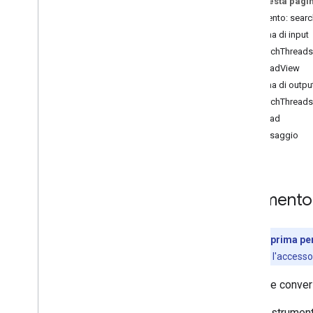
Su questa pagi
get
_
thread
Strumento: sear
get
_
message
Schema di input
search
_
threads
SearchThread
label
_
thread
ThreadView
unlabel
_
thread
Schema di outpu
list
_
labels
SearchThread
label
_
message
Thread
unlabel
_
message
Messaggio
create
_
label
Strumento
Anteprima per
concede l'accesso
Elenca le conver
Questo strumento