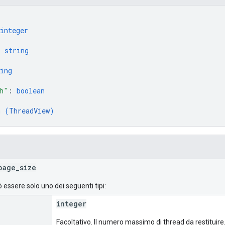
integer
: 
string
ing
h"
: 
boolean
m (
ThreadView
)
page_size
.
 essere solo uno dei seguenti tipi:
integer
Facoltativo. Il numero massimo di thread da restituire. S