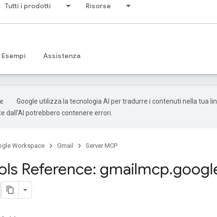
Tutti i prodotti
Risorse
Esempi
Assistenza
Google utilizza la tecnologia AI per tradurre i contenuti nella tua li
e dall'AI potrebbero contenere errori.
ogle Workspace
Gmail
Server MCP
ls Reference: gmailmcp
.
googl