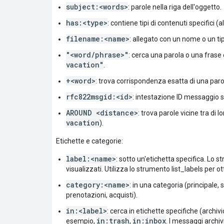
subject:<words>
: parole nella riga dell'oggetto.
has:<type>
: contiene tipi di contenuti specifici 
filename:<name>
: allegato con un nome o un tip
"<word/phrase>"
: cerca una parola o una frase
vacation"
.
+<word>
: trova corrispondenza esatta di una par
rfc822msgid:<id>
: intestazione ID messaggio s
AROUND <distance>
: trova parole vicine tra di 
vacation
).
Etichette e categorie:
label:<name>
: sotto un'etichetta specifica. Lo s
visualizzati. Utilizza lo strumento list_labels per ott
category:<name>
: in una categoria (principale,
prenotazioni, acquisti).
in:<label>
: cerca in etichette specifiche (archivi
in:trash
in:inbox
esempio,
,
. I messaggi archiv