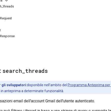
na
ch_threads
sRequest
t
sResponse
:
search
_
threads
 gli sviluppatori
:disponibile nell'ambito del
Programma Anteprima per gl
 in anteprima a determinate funzionalità.
sazioni email dell'account Gmail dell'utente autenticato.
 può filtrare i thread in base a una stringa di query e supporta l