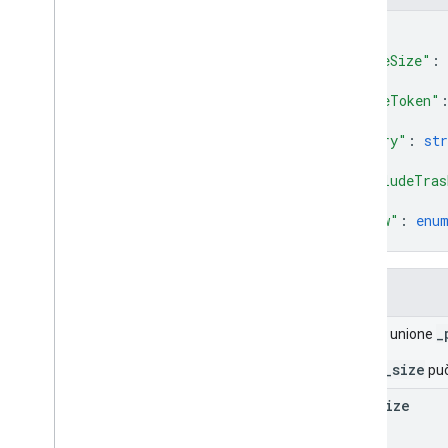
{
"pageSize"
: 
"pageToken"
"query"
: 
str
"includeTras
"view"
: 
enu
}
Campi
_
Campo unione
_page_size
può
page
Size