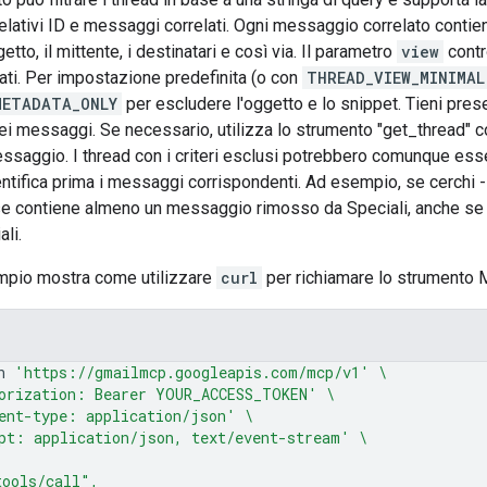
i relativi ID e messaggi correlati. Ogni messaggio correlato conti
tto, il mittente, i destinatari e così via. Il parametro
view
contr
ti. Per impostazione predefinita (o con
THREAD_VIEW_MINIMAL
METADATA_ONLY
per escludere l'oggetto e lo snippet. Tieni pres
ei messaggi. Se necessario, utilizza lo strumento "get_thread" co
saggio. I thread con i criteri esclusi potrebbero comunque essere
ntifica prima i messaggi corrispondenti. Ad esempio, se cerchi -is
e contiene almeno un messaggio rimosso da Speciali, anche se 
li.
mpio mostra come utilizzare
curl
per richiamare lo strument
n
'https://gmailmcp.googleapis.com/mcp/v1'
\
orization: Bearer YOUR_ACCESS_TOKEN'
\
ent-type: application/json'
\
pt: application/json, text/event-stream'
\
tools/call",