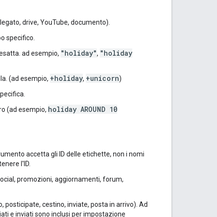
(allegato, drive, YouTube, documento).
o specifico.
"holiday"
"holiday
 esatta. ad esempio,
,
+holiday
+unicorn
ola. (ad esempio,
,
)
pecifica.
holiday AROUND 10
loro (ad esempio,
trumento accetta gli ID delle etichette, non i nomi
enere l'ID.
 social, promozioni, aggiornamenti, forum,
o, posticipate, cestino, inviate, posta in arrivo). Ad
iati e inviati sono inclusi per impostazione