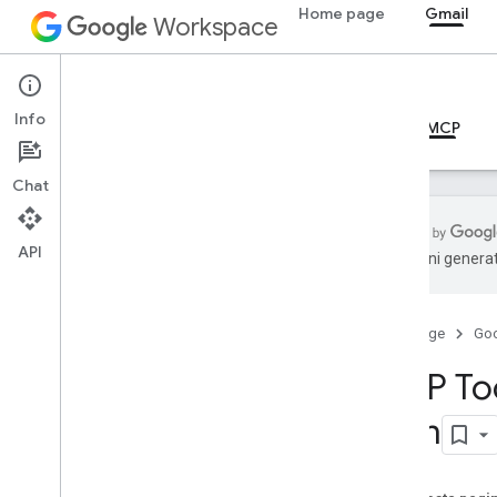
Home page
Gmail
Workspace
Gmail
Info
Panoramica
Guide
Riferimento
Server MCP
Chat
API
traduzioni generat
Guide
Configurare il server MCP di Gmail
Home page
Go
Riferimento MCP
MCP Too
Panoramica
com
Strumenti
create
_
draft
list
_
drafts