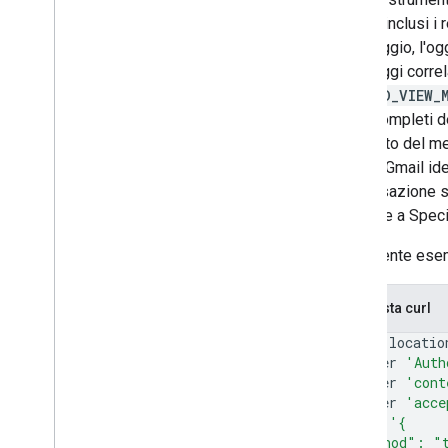
thread, inclusi 
messaggio, l'ogge
messaggi correla
THREAD_VIEW_
corpi completi d
completo del mes
perché Gmail ide
conversazione s
aggiunte a Specia
Il seguente ese
Richiesta curl
curl
--locatio
--header
'Auth
--header
'cont
--header
'acce
--data
'{
  "method": "