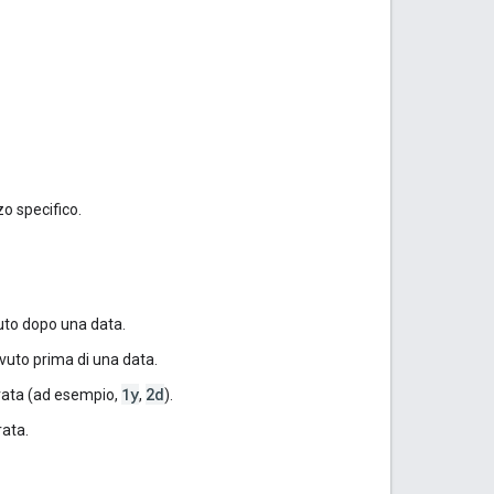
zo specifico.
vuto dopo una data.
evuto prima di una data.
1y
2d
urata (ad esempio,
,
).
rata.