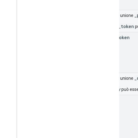
_
Campo unione
_page_token
pu
page
Token
_
Campo unione
_query
può esser
query