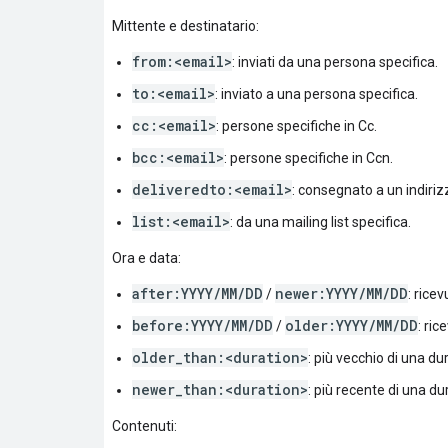
Mittente e destinatario:
from:<email>
: inviati da una persona specifica.
to:<email>
: inviato a una persona specifica.
cc:<email>
: persone specifiche in Cc.
bcc:<email>
: persone specifiche in Ccn.
deliveredto:<email>
: consegnato a un indiriz
list:<email>
: da una mailing list specifica.
Ora e data:
after:YYYY/MM/DD
newer:YYYY/MM/DD
/
: rice
before:YYYY/MM/DD
older:YYYY/MM/DD
/
: ric
older_than:<duration>
: più vecchio di una d
newer_than:<duration>
: più recente di una du
Contenuti: