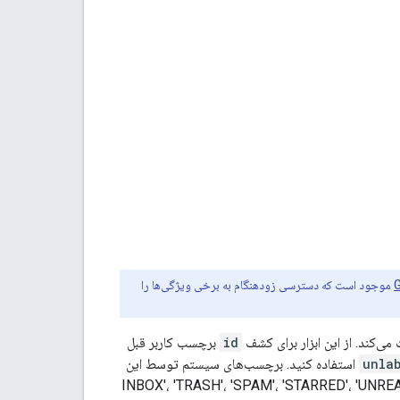
موجود است که دسترسی زودهنگام به برخی ویژگی‌ها را
‌کند. از این ابزار برای کشف
id
برچسب کاربر قبل
unla
استفاده کنید. برچسب‌های سیستم توسط این
گردانده نمی‌شوند، اما می‌توانند با شناسه‌های شناخته‌شده‌شان مورد استفاده قرار گیرند: 'INBOX'، 'TRASH'، 'SPAM'، 'STARRED'، 'UNREAD'،