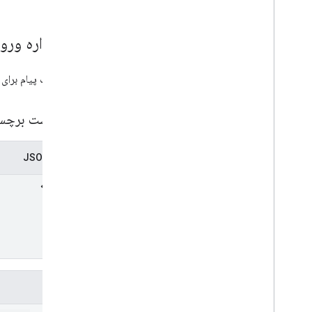
طرحواره ورو
درخواست پیام برای RPC مربوط به ListLabels.
درخواست برچس
نمایش JSON
فیلدها