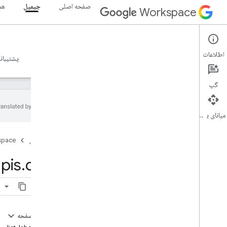
صفحه اصلی
جیمیل
هم
Workspace
Gmail
اطلاعات
نمای کلی
راهنما
مرجع
سرور MCP
نمونه ها
پشتیبان
گپ
میانای برنامه‌سازی کاربردی
راهنما
صفحه اصلی
space
پیکربندی سرور Gmail MCP
pis
.
com
مرجع MCP
نمای کلی
ابزار
ایجاد
_
پیش‌نویس
در این صفحه
فهرست
_
پیش‌نویس‌ها