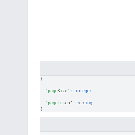
{
"pageSize"
: 
integer
"pageToken"
: 
string
}