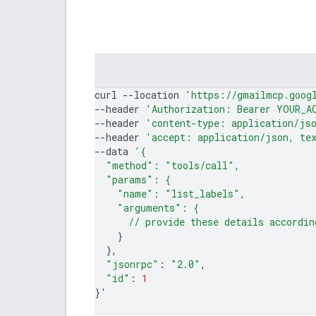
curl
--location
'https://gmailmcp.goog
--header
'Authorization: Bearer YOUR_A
--header
'content-type: application/js
--header
'accept: application/json, te
--data
'{
  "method": "tools/call",
  "params": {
    "name": "list_labels",
    "arguments": {
      // provide these details accordin
}
}
"jsonrpc"
:
"2.0"
"id"
:
1
}
'