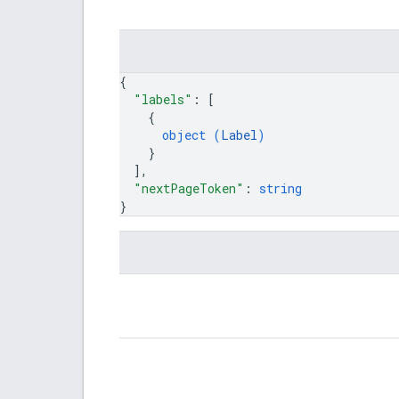
{
"labels"
: 
[
{
object (
Label
)
}
]
,
"nextPageToken"
: 
string
}