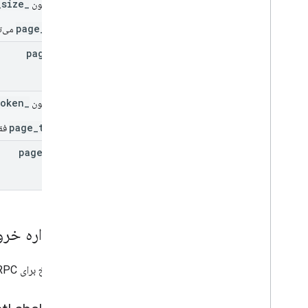
_page_size
فیلد یونیون
_page_size
می‌تو
page
Size
_page_token
فیلد یونیون
_page_token
فقط
page
Token
طرحواره خر
پیام پاسخ برای RPC لیست‌لیبل‌ها.