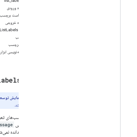
ابزار: list_labels
دریافت
_
موضوع
طرحواره ورودی
دریافت
_
پیام
درخواست برچسب‌
search
_
threads
طرحواره خروجی
label
_
thread
پاسخ ListLabels
unlabel
_
thread
برچسب
list
_
labels
رنگ برچسب
پیام
_
برچسب
حاشیه‌نویسی ابزار
پیام
_
بدون
_
برچسب
ایجاد
_
برچسب
ابزار:
labels
پیش‌نمایش توسعه
فراهم می‌کند.
تمام برچسب‌های تعر
از فراخوانی
ssage