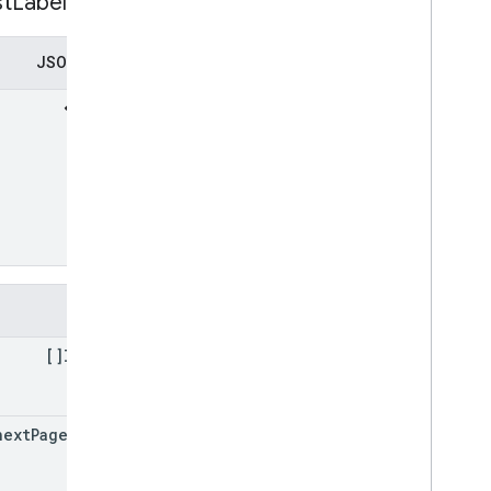
پاسخ List
Labels
نمایش JSON
فیلدها
labels[]
next
Page
Token