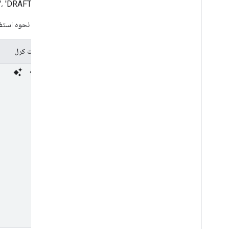
 'DRAFT'، 'SENT'.
نمونه زیر نحوه استفا
درخواست کرل