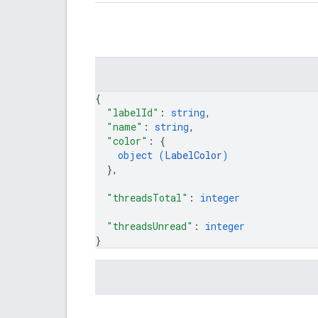
{
"labelId"
: 
string
,
"name"
: 
string
,
"color"
: 
{
object (
LabelColor
)
}
,
"threadsTotal"
: 
integer
"threadsUnread"
: 
integer
}