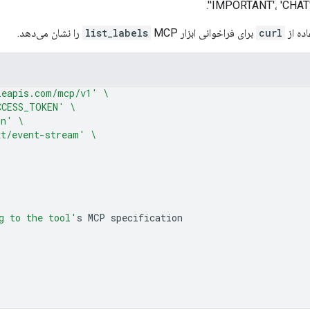
'IMPORTANT'، 'CHAT'،
ده از
curl
برای فراخوانی ابزار
MCP را نشان می‌دهد.
list_labels
leapis.com/mcp/v1'
\
CCESS_TOKEN'
\
on'
\
xt/event-stream'
\
g to the tool'
s
MCP