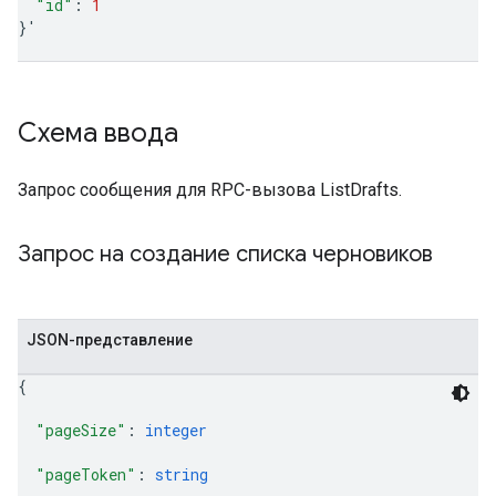
"id"
:
1
}
'
Схема ввода
Запрос сообщения для RPC-вызова ListDrafts.
Запрос на создание списка черновиков
JSON-представление
{
"pageSize"
: 
integer
"pageToken"
: 
string