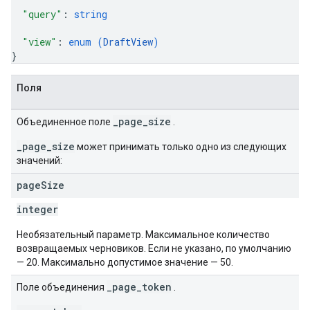
"query"
: 
string
"view"
: 
enum (
DraftView
)
}
Поля
_page_size
Объединенное поле
.
_page_size
может принимать только одно из следующих
значений:
page
Size
integer
Необязательный параметр. Максимальное количество
возвращаемых черновиков. Если не указано, по умолчанию
— 20. Максимально допустимое значение — 50.
_page_token
Поле объединения
.