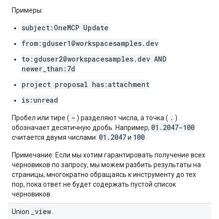
Примеры:
subject:OneMCP Update
from:gduser1@workspacesamples.dev
to:gduser2@workspacesamples.dev AND
newer_than:7d
project proposal has:attachment
is:unread
-
.
Пробел или тире (
) разделяют числа, а точка (
)
01.2047-100
обозначает десятичную дробь. Например,
01.2047
100
считается двумя числами:
и
.
Примечание: Если мы хотим гарантировать получение всех
черновиков по запросу, мы можем разбить результаты на
страницы, многократно обращаясь к инструменту до тех
пор, пока ответ не будет содержать пустой список
черновиков.
_view
Union
.