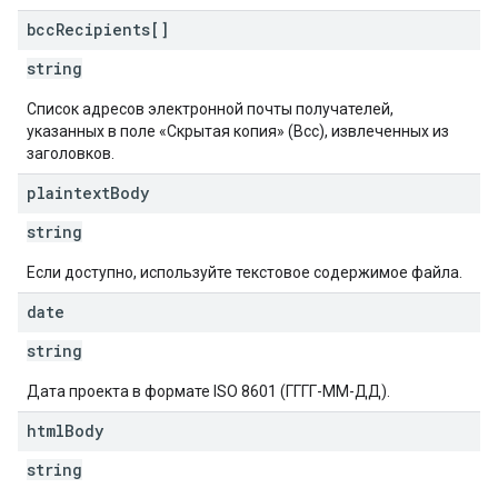
bcc
Recipients[]
string
Список адресов электронной почты получателей,
указанных в поле «Скрытая копия» (Bcc), извлеченных из
заголовков.
plaintext
Body
string
Если доступно, используйте текстовое содержимое файла.
date
string
Дата проекта в формате ISO 8601 (ГГГГ-ММ-ДД).
html
Body
string