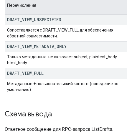
Перечисления
DRAFT
_
VIEW
_
UNSPECIFIED
Сопоставляется с DRAFT_VIEW_FULL для обеспечения
обратной совместимости.
DRAFT
_
VIEW
_
METADATA
_
ONLY
Только метаданные: не включает subject, plaintext_body,
html_body.
DRAFT
_
VIEW
_
FULL
Метаданные + пользовательский контент (поведение по
умолчанию).
Схема вывода
Ответное сообщение для RPC-запроса ListDrafts.