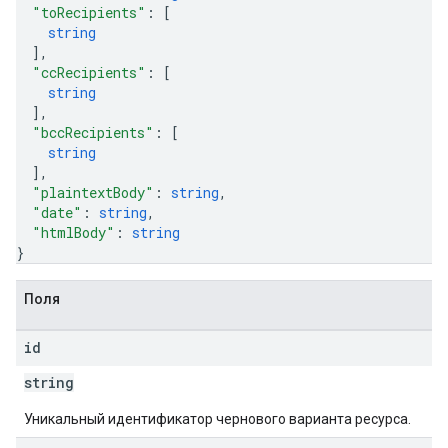
"toRecipients"
: 
[
string
]
,
"ccRecipients"
: 
[
string
]
,
"bccRecipients"
: 
[
string
]
,
"plaintextBody"
: 
string
,
"date"
: 
string
,
"htmlBody"
: 
string
}
Поля
id
string
Уникальный идентификатор чернового варианта ресурса.