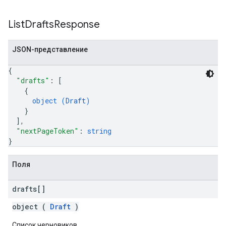
List
Drafts
Response
JSON-представление
{
"drafts"
: 
[
{
object (
Draft
)
}
]
,
"nextPageToken"
: 
string
}
Поля
drafts[]
object (
Draft
)
Список черновиков.