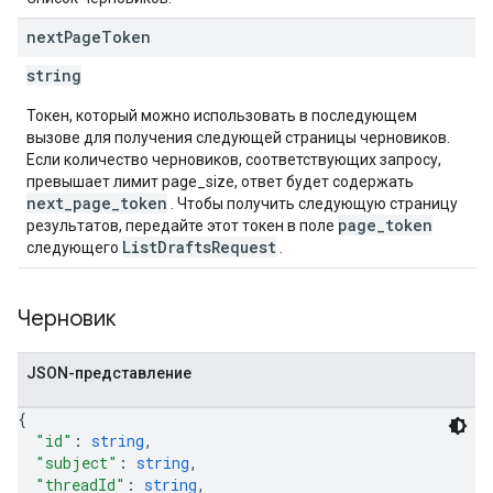
next
Page
Token
string
Токен, который можно использовать в последующем
вызове для получения следующей страницы черновиков.
Если количество черновиков, соответствующих запросу,
превышает лимит page_size, ответ будет содержать
next_page_token
. Чтобы получить следующую страницу
page_token
результатов, передайте этот токен в поле
ListDraftsRequest
следующего
.
Черновик
JSON-представление
{
"id"
: 
string
,
"subject"
: 
string
,
"threadId"
: 
string
,