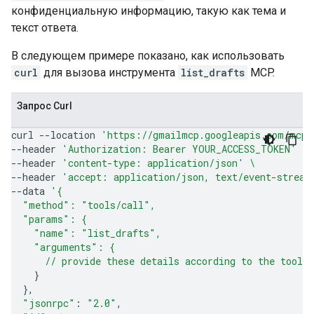
конфиденциальную информацию, такую ​​как тема и
текст ответа.
В следующем примере показано, как использовать
curl
для вызова инструмента
list_drafts
MCP.
Запрос Curl
curl
--location
'https://gmailmcp.googleapis.com/mcp/
--header
'Authorization: Bearer YOUR_ACCESS_TOKEN'
\
--header
'content-type: application/json'
\
--header
'accept: application/json, text/event-stream
--data
'{
  "method": "tools/call",
  "params": {
    "name": "list_drafts",
    "arguments": {
      // provide these details according to the tool'
}
}
"jsonrpc"
:
"2.0"