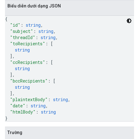
Biểu diễn dưới dạng JSON
{
"id"
: 
string
,
"subject"
: 
string
,
"threadId"
: 
string
,
"toRecipients"
: 
[
string
]
,
"ccRecipients"
: 
[
string
]
,
"bccRecipients"
: 
[
string
]
,
"plaintextBody"
: 
string
,
"date"
: 
string
,
"htmlBody"
: 
string
}
Trường