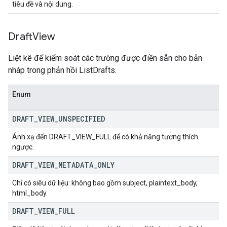
tiêu đề và nội dung.
Draft
View
Liệt kê để kiểm soát các trường được điền sẵn cho bản
nháp trong phản hồi ListDrafts.
Enum
DRAFT
_
VIEW
_
UNSPECIFIED
Ánh xạ đến DRAFT_VIEW_FULL để có khả năng tương thích
ngược.
DRAFT
_
VIEW
_
METADATA
_
ONLY
Chỉ có siêu dữ liệu: không bao gồm subject, plaintext_body,
html_body.
DRAFT
_
VIEW
_
FULL