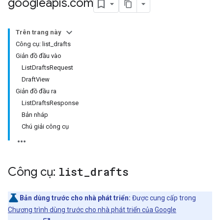
googleapis
.
com
Trên trang này
Công cụ: list_drafts
Giản đồ đầu vào
ListDraftsRequest
DraftView
Giản đồ đầu ra
ListDraftsResponse
Bản nháp
Chú giải công cụ
Công cụ:
list
_
drafts
Bản dùng trước cho nhà phát triển:
Được cung cấp trong
Chương trình dùng trước cho nhà phát triển của Google