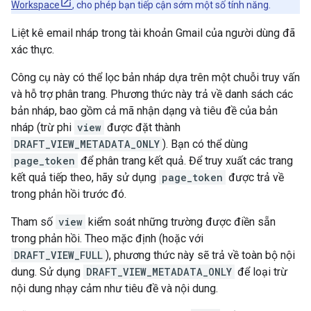
Workspace
, cho phép bạn tiếp cận sớm một số tính năng.
Liệt kê email nháp trong tài khoản Gmail của người dùng đã
xác thực.
Công cụ này có thể lọc bản nháp dựa trên một chuỗi truy vấn
và hỗ trợ phân trang. Phương thức này trả về danh sách các
bản nháp, bao gồm cả mã nhận dạng và tiêu đề của bản
nháp (trừ phi
view
được đặt thành
DRAFT_VIEW_METADATA_ONLY
). Bạn có thể dùng
page_token
để phân trang kết quả. Để truy xuất các trang
kết quả tiếp theo, hãy sử dụng
page_token
được trả về
trong phản hồi trước đó.
Tham số
view
kiểm soát những trường được điền sẵn
trong phản hồi. Theo mặc định (hoặc với
DRAFT_VIEW_FULL
), phương thức này sẽ trả về toàn bộ nội
dung. Sử dụng
DRAFT_VIEW_METADATA_ONLY
để loại trừ
nội dung nhạy cảm như tiêu đề và nội dung.