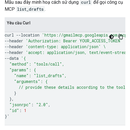
Mẫu sau đây minh hoạ cách sử dụng
curl
để gọi công cụ
MCP
list_drafts
.
Yêu cầu Curl
curl
--location
'https://gmailmcp.googleapis.com/mcp/
--header
'Authorization: Bearer YOUR_ACCESS_TOKEN'
\
--header
'content-type: application/json'
\
--header
'accept: application/json, text/event-stream
--data
'{
  "method": "tools/call",
  "params": {
    "name": "list_drafts",
    "arguments": {
      // provide these details according to the tool'
}
}
"jsonrpc"
:
"2.0"
"id"
:
1
}
'