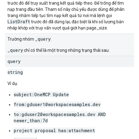
trước đó để truy xuất trang kết quả tiếp theo. Để trống để tìm
nạp trang đầu tiên. Tham số này chủ yếu được dùng để phân
trang nhằm tiếp tục tìm nạp kết quả từ nơi mà lệnh gọi
ListDraft
trước đó đã dừng lại, đặc biệt là khi số lượng bản
nháp khớp với truy vấn vượt quá giới hạn page_size.
_query
Trường nhóm
.
_query
chỉ có thể là một trong những trạng thái sau:
query
string
Ví dụ:
subject:OneMCP Update
from:gduser1@workspacesamples.dev
to:gduser2@workspacesamples.dev AND
newer_than:7d
project proposal has:attachment