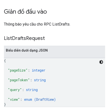
Giản đồ đầu vào
Thông báo yêu cầu cho RPC ListDrafts.
List
Drafts
Request
Biểu diễn dưới dạng JSON
{
"pageSize"
: 
integer
"pageToken"
: 
string
"query"
: 
string
"view"
: 
enum (
DraftView
)
}