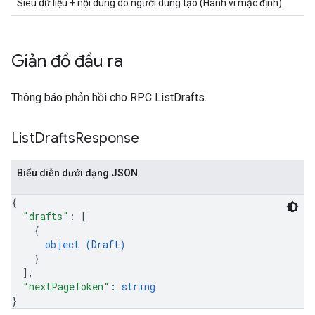
Siêu dữ liệu + nội dung do người dùng tạo (Hành vi mặc định).
Giản đồ đầu ra
Thông báo phản hồi cho RPC ListDrafts.
List
Drafts
Response
Biểu diễn dưới dạng JSON
{
"drafts"
: 
[
{
object (
Draft
)
}
]
,
"nextPageToken"
: 
string
}