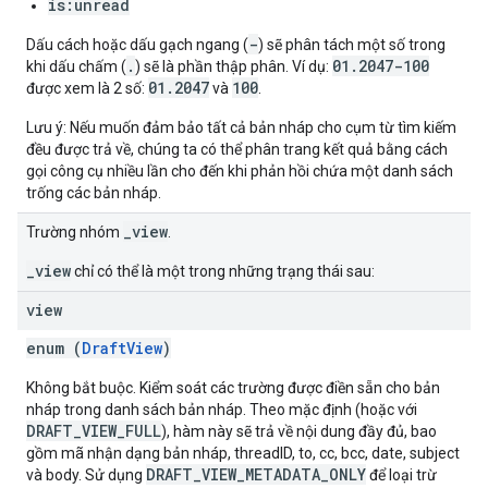
is:unread
-
Dấu cách hoặc dấu gạch ngang (
) sẽ phân tách một số trong
.
01.2047-100
khi dấu chấm (
) sẽ là phần thập phân. Ví dụ:
01.2047
100
được xem là 2 số:
và
.
Lưu ý: Nếu muốn đảm bảo tất cả bản nháp cho cụm từ tìm kiếm
đều được trả về, chúng ta có thể phân trang kết quả bằng cách
gọi công cụ nhiều lần cho đến khi phản hồi chứa một danh sách
trống các bản nháp.
_view
Trường nhóm
.
_view
chỉ có thể là một trong những trạng thái sau:
view
enum (
DraftView
)
Không bắt buộc. Kiểm soát các trường được điền sẵn cho bản
nháp trong danh sách bản nháp. Theo mặc định (hoặc với
DRAFT_VIEW_FULL
), hàm này sẽ trả về nội dung đầy đủ, bao
gồm mã nhận dạng bản nháp, threadID, to, cc, bcc, date, subject
DRAFT_VIEW_METADATA_ONLY
và body. Sử dụng
để loại trừ