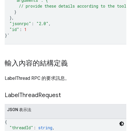
    "arguments": {
      // provide these details according to the tool'
}
}
"jsonrpc"
:
"2.0"
"id"
:
1
}
'
輸入內容的結構定義
LabelThread RPC 的要求訊息。
Label
Thread
Request
JSON 表示法
{
"threadId"
: 
string
,