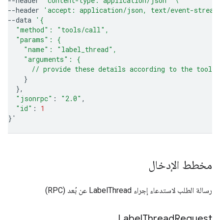
--header
'content-type: application/json'
\
--header
'accept: application/json, text/event-stream
--data
'{
  "method": "tools/call",
  "params": {
    "name": "label_thread",
    "arguments": {
      // provide these details according to the tool'
}
}
"jsonrpc"
:
"2.0"
"id"
:
1
}
'
مخطط الإدخال
رسالة الطلب لاستدعاء إجراء LabelThread عن بُعد (RPC)
Label
Thread
Request