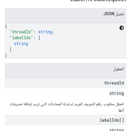
تمثيل JSON
{
"threadId"
: 
string
,
"labelIds"
: 
[
string
]
}
الحقول
thread
Id
string
الحقل مطلوب. رقم التعريف الفريد لسلسلة المحادثات التي تريد إضافة تصنيفات
إليها.
label
Ids[]
string