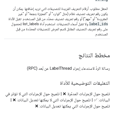
الحقل مطلوب. أرقام التعريف الفريدة للتصنيفات التي تريد إضافتها. يمكن أن
يكون رقم تعريف تصنيف نظام (مثل "الوارد" أو "المميّزة بنجمة" أو "غير
المقروءة" أو "مهم") أو رقم تعريف تصنيف محدّد من قِبل المستخدم. تقبل الأداة
label_ids
ولا تقبل أسماء التصنيفات. استخدِم أداة list_labels للحصول
على رقم تعريف التصنيف المقابل لاسم العرض للتصنيفات المحدّدة من قِبل
المستخدم.
مخطط النتائج
رسالة الردّ لاستدعاء إجراء LabelThread عن بُعد (RPC)
التعليقات التوضيحية للأداة
تلميح حول الإجراءات المدمّرة: ❌ | تلميح حول الإجراءات التي لا تؤثر في
البيانات: ✅ | تلميح حول الإجراءات التي لا يمكنها تعديل البيانات: ❌ |
تلميح حول الإجراءات التي يمكنها تعديل البيانات: ❌