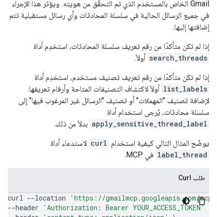
Gmail الخاص بالمستخدم الذي تم التحقّق من هويته. ويؤثر هذا الإجراء
في جميع الرسائل الحالية في سلسلة المحادثات وأي رسائل مستقبلية تتم
إضافتها إليها.
إذا لم تكن متأكدًا من رقم تعريف سلسلة المحادثات، استخدِم أداة
search_threads
أولاً.
إذا لم تكن متأكدًا من رقم تعريف تصنيف مستخدم، استخدِم أداة
list_labels
أولاً لاكتشاف التصنيفات المتاحة وأرقام تعريفها.
لإضافة تصنيف "المهملات" أو تصنيف "الرسائل غير المرغوب فيها" إلى
سلسلة محادثات، يُرجى استخدام أداة
apply_sensitive_thread_label
بدلاً من ذلك.
يوضّح المثال التالي كيفية استخدام
curl
لاستدعاء أداة
label_thread
في MCP.
طلب Curl
curl
--location
'https://gmailmcp.googleapis.com/mcp/
--header
'Authorization: Bearer YOUR_ACCESS_TOKEN'
\