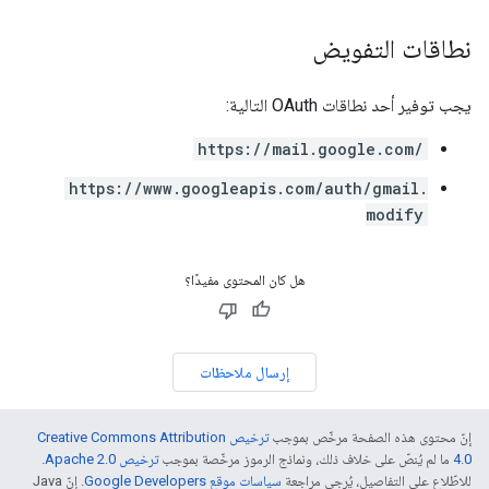
نطاقات التفويض
يجب توفير أحد نطاقات OAuth التالية:
https://mail.google.com/
https://www.googleapis.com/auth/gmail.
modify
هل كان المحتوى مفيدًا؟
إرسال ملاحظات
إنّ محتوى هذه الصفحة مرخّص بموجب
ترخيص Creative Commons Attribution
4.0‏
ما لم يُنصّ على خلاف ذلك، ونماذج الرموز مرخّصة بموجب
ترخيص Apache 2.0‏
.
للاطّلاع على التفاصيل، يُرجى مراجعة
سياسات موقع Google Developers‏
. إنّ Java