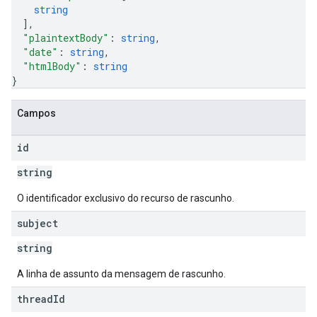
string
]
,
"plaintextBody"
: 
string
,
"date"
: 
string
,
"htmlBody"
: 
string
}
Campos
id
string
O identificador exclusivo do recurso de rascunho.
subject
string
A linha de assunto da mensagem de rascunho.
thread
Id