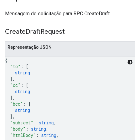
Mensagem de solicitação para RPC CreateDraft.
Create
Draft
Request
Representação JSON
{
"to"
: 
[
string
]
,
"cc"
: 
[
string
]
,
"bcc"
: 
[
string
]
,
"subject"
: 
string
,
"body"
: 
string
,
"htmlBody"
: 
string
,