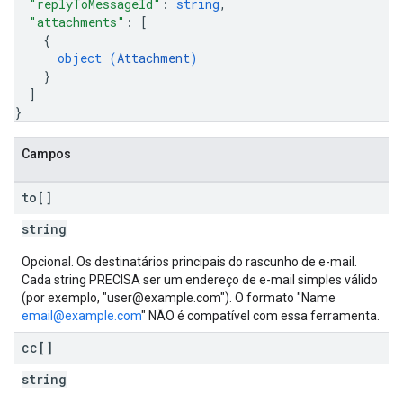
"replyToMessageId"
: 
string
,
"attachments"
: 
[
{
object (
Attachment
)
}
]
}
Campos
to[]
string
Opcional. Os destinatários principais do rascunho de e-mail.
Cada string PRECISA ser um endereço de e-mail simples válido
(por exemplo, "user@example.com"). O formato "Name
email@example.com
" NÃO é compatível com essa ferramenta.
cc[]
string