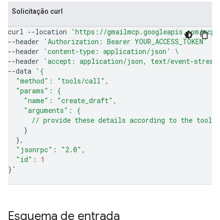
Solicitação curl
curl
--location
'https://gmailmcp.googleapis.com/mcp/
--header
'Authorization: Bearer YOUR_ACCESS_TOKEN'
\
--header
'content-type: application/json'
\
--header
'accept: application/json, text/event-stream
--data
'{
  "method": "tools/call",
  "params": {
    "name": "create_draft",
    "arguments": {
      // provide these details according to the tool'
}
}
"jsonrpc"
:
"2.0"
"id"
:
1
}
'
Esquema de entrada