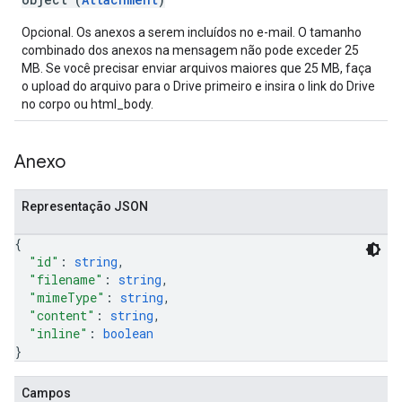
Opcional. Os anexos a serem incluídos no e-mail. O tamanho
combinado dos anexos na mensagem não pode exceder 25
MB. Se você precisar enviar arquivos maiores que 25 MB, faça
o upload do arquivo para o Drive primeiro e insira o link do Drive
no corpo ou html_body.
Anexo
Representação JSON
{
"id"
: 
string
,
"filename"
: 
string
,
"mimeType"
: 
string
,
"content"
: 
string
,
"inline"
: 
boolean
}
Campos