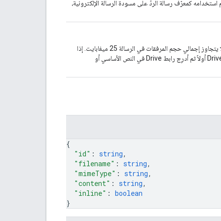
 استخدامه كمعرّف رسالة الردّ على مسودة الرسالة الإلكترونية،
اختياريّ. المرفقات التي يجب تضمينها في الرسالة الإلكترونية يجب ألا يتجاوز إجمالي حجم المرفقات في الرسالة 25 ميغابايت. إذا
كنت بحاجة إلى إرسال ملفات أكبر من 25 ميغابايت، حمِّل الملف إلى Drive أولاً ثم أدرِج رابط Drive في النص الأساسي أو
{
"id"
: 
string
,
"filename"
: 
string
,
"mimeType"
: 
string
,
"content"
: 
string
,
"inline"
: 
boolean
}