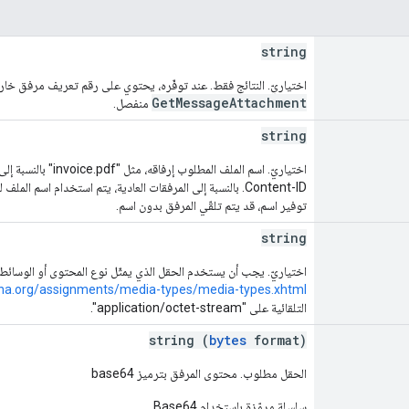
string
اختياريّ. النتائج فقط. عند توفّره، يحتوي على رقم تعريف مرفق خ
GetMessageAttachment
منفصل.
string
اختياريّ. اسم الملف ال
Content-ID. بالنسبة إلى المرفقات العادية، يتم استخدام اسم 
توفير اسم، قد يتم تلقّي المرفق بدون اسم.
string
اختياريّ. يجب أن يستخدم الحقل الذي يمثّل نوع المحتوى أو الوسائط نوع MIME الخاص بهيئة
ana.org/assignments/media-types/media-types.xhtml
التلقائية على "application/octet-stream".
string (
bytes
format)
الحقل مطلوب. محتوى المرفق بترميز base64
سلسلة مرمّزة باستخدام Base64