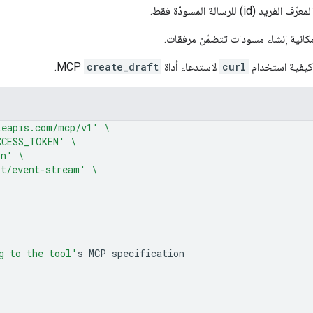
i) للرسالة المسودّة فقط.
ا إمكانية إنشاء مسودات تتضمّن مرفقات.
 كيفية استخدام
curl
لاستدعاء أداة
create_draft
MCP.
leapis.com/mcp/v1'
\
CCESS_TOKEN'
\
on'
\
xt/event-stream'
\
g to the tool'
s
MCP