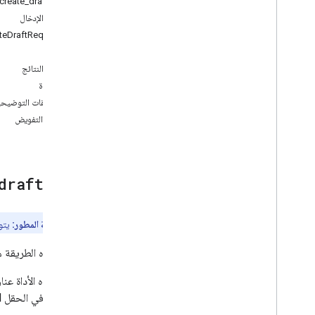
الأداة: create_draft
get
_
thread
مخطط الإدخال
get
_
message
teDraftRequest
search
_
threads
مرفق
label
_
thread
مخطط النتائج
unlabel
_
thread
مسودة
list
_
labels
التعليقات التوضيحي
label
_
message
نطاقات التفويض
unlabel
_
message
create
_
label
الأداة:
draft
معاينة المطور:
يتو
تُنشئ هذه الطريقة مسودة رسالة إلك
تتلقّى هذه الأداة عن
إلى الأداة في الحقل replyToMessageId.