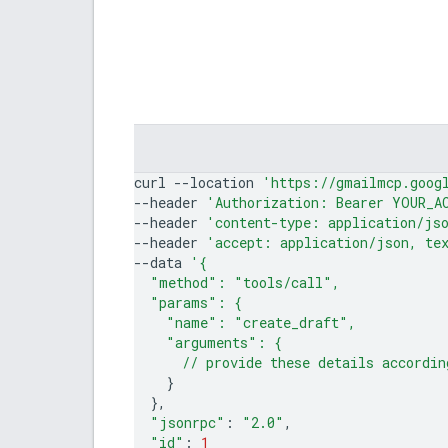
curl
--location
'https://gmailmcp.goog
--header
'Authorization: Bearer YOUR_A
--header
'content-type: application/js
--header
'accept: application/json, te
--data
'{
  "method": "tools/call",
  "params": {
    "name": "create_draft",
    "arguments": {
      // provide these details accordin
}
}
"jsonrpc"
:
"2.0"
"id"
:
1