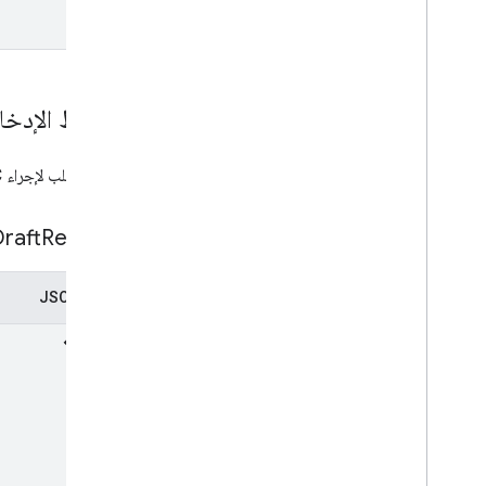
مخطط الإدخا
رسالة الطلب لإجراء CreateDraft RPC.
raft
Request
تمثيل JSON