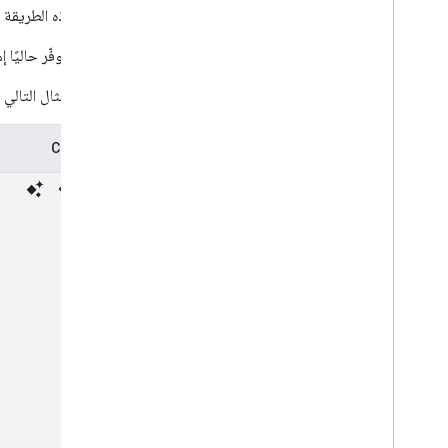
تعرض هذه الطريقة المعرّف الفريد (d
قيد: لا تتوفّر حاليً
يوضّح المثال التالي
طلب Curl