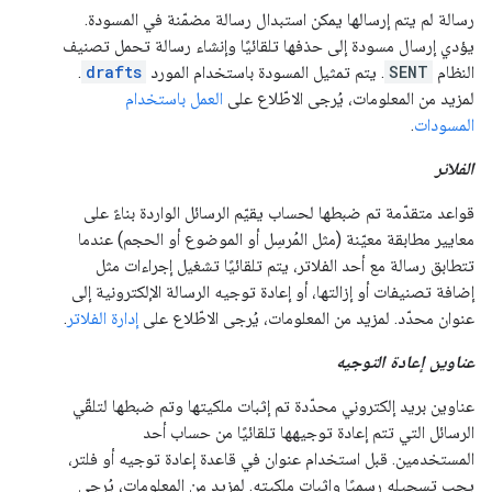
رسالة لم يتم إرسالها يمكن استبدال رسالة مضمّنة في المسودة.
يؤدي إرسال مسودة إلى حذفها تلقائيًا وإنشاء رسالة تحمل تصنيف
النظام
SENT
. يتم تمثيل المسودة باستخدام المورد
drafts
.
لمزيد من المعلومات، يُرجى الاطّلاع على
العمل باستخدام
المسودات
.
الفلاتر
قواعد متقدّمة تم ضبطها لحساب يقيّم الرسائل الواردة بناءً على
معايير مطابقة معيّنة (مثل المُرسِل أو الموضوع أو الحجم) عندما
تتطابق رسالة مع أحد الفلاتر، يتم تلقائيًا تشغيل إجراءات مثل
إضافة تصنيفات أو إزالتها، أو إعادة توجيه الرسالة الإلكترونية إلى
عنوان محدّد. لمزيد من المعلومات، يُرجى الاطّلاع على
إدارة الفلاتر
.
عناوين إعادة التوجيه
عناوين بريد إلكتروني محدّدة تم إثبات ملكيتها وتم ضبطها لتلقّي
الرسائل التي تتم إعادة توجيهها تلقائيًا من حساب أحد
المستخدمين. قبل استخدام عنوان في قاعدة إعادة توجيه أو فلتر،
يجب تسجيله رسميًا وإثبات ملكيته. لمزيد من المعلومات، يُرجى