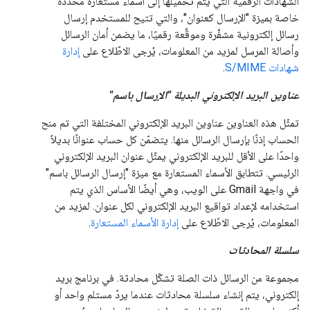
الشهادات الرقمية التي يتم تحميلها إلى أسماء مستعارة محددة
خاصة بميزة "الإرسال كعنوان"، والتي تتيح للمستخدم إرسال
رسائل إلكترونية مشفَّرة وموقَّعة رقميًا، ما يضمن أمان الرسائل
وأصالة المرسل لمزيد من المعلومات، يُرجى الاطّلاع على
إدارة
شهادات S/MIME
.
عناوين البريد الإلكتروني البديلة "الإرسال باسم"
تمثّل هذه العناوين عناوين البريد الإلكتروني المختلفة التي تم منح
الحساب إذنًا بإرسال الرسائل منها. يتضمّن كل حساب عنوانًا بديلاً
واحدًا على الأقل للبريد الإلكتروني يمثّل عنوان البريد الإلكتروني
الرئيسي. تتطابق الأسماء المستعارة مع ميزة "إرسال الرسائل باسم"
في واجهة Gmail على الويب، وهي أيضًا الأساس الذي يتم
استخدامه لإعداد تواقيع البريد الإلكتروني لكل عنوان. لمزيد من
المعلومات، يُرجى الاطّلاع على
إدارة الأسماء المستعارة
.
سلسلة المحادثات
مجموعة من الرسائل ذات الصلة تشكّل محادثة. في برنامج بريد
إلكتروني، يتم إنشاء سلسلة محادثات عندما يردّ مستلم واحد أو