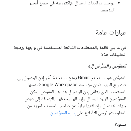
توحيد توقيعات الرسائل الإلكترونية في جميع أنحاء
المؤسسة
عبارات عامة
في ما يلي قائمة بالمصطلحات الشائعة المستخدَمة في واجهة برمجة
التطبيقات هذه:
المفوِّض والمفوَّض إليه
المفوِّض هو مستخدم Gmail يمنح مستخدمًا آخر إذن الوصول إلى
صندوق البريد ضمن مؤسسة Google Workspace نفسها.
المستخدم الذي يتلقّى إذن الوصول هذا هو المفوض. يمكن
للمفوَّضين قراءة الرسائل وإرسالها وحذفها، بالإضافة إلى عرض
جهات الاتصال وإضافتها نيابةً عن صاحب الحساب. لمزيد من
المعلومات، يُرجى الاطّلاع على
إدارة المفوَّضين
.
مسودة