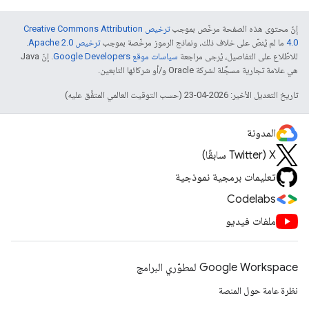
إنّ محتوى هذه الصفحة مرخّص بموجب
ترخيص Creative Commons Attribution
4.0‏
ما لم يُنصّ على خلاف ذلك، ونماذج الرموز مرخّصة بموجب
ترخيص Apache 2.0‏
.
للاطّلاع على التفاصيل، يُرجى مراجعة
سياسات موقع Google Developers‏
. إنّ Java
هي علامة تجارية مسجَّلة لشركة Oracle و/أو شركائها التابعين.
تاريخ التعديل الأخير: 2026-04-23 (حسب التوقيت العالمي المتفَّق عليه)
المدونة
‫X ‏(Twitter سابقًا)
تعليمات برمجية نموذجية
Codelabs
ملفات فيديو
Google Workspace لمطوّري البرامج
نظرة عامة حول المنصة