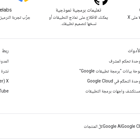
تعليمات برمجية نموذجية
elabs
متابعة @workspacedevs على X
يمكنك الاطّلاع على نماذج التطبيقات أو
جرِّب تجربة الترميز 
نسخها لتصميم تطبيقك.
لأدوات
ربط
حدة تحكم المشرف
المدون
وحة بيانات "برمجة تطبيقات Google"
نشرة إ
حدة التحكّم في Google Cloud
‫X ‏(Twitter سابقًا)
ستكشف واجهات برمجة التطبيقات
Tube
Google C
Google AI
كلّ المنتجات