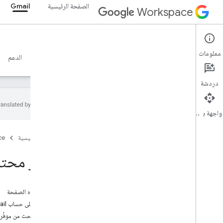
الصفحة الرئيسية
Gmail
Workspace
Gmail
معلومات
نظرة عامة
الأدلة
المرجع
خادم MCP
نماذج
الدعم
دردشة
واجهة برمجة التطبيقات
البدء
الصفحة الرئيسية
ce
نظرة عامة على Gmail API
بدء استخدام Google Workspace
موفّر محتوى Android لخدم
إعداد موافقة OAuth
Gmail API
على هذه الصفحة
المصادقة والتفويض
العثور على حساب Gmail صالح لإجراء طلب بحث
البدء السريع
طلب البحث من موفّر 