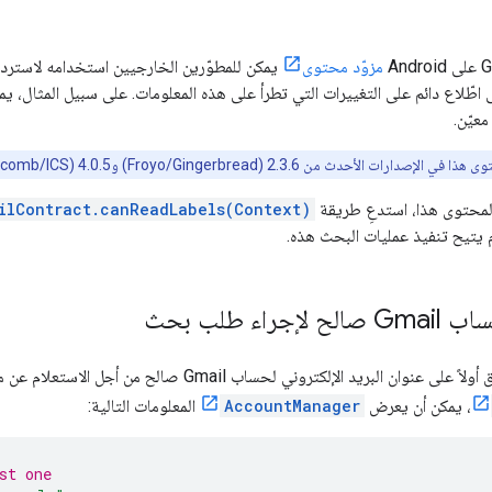
مزوّد محتوى
يمكن للمطوّرين الخارجيين استخدامه لاستردا
ى اطّلاع دائم على التغييرات التي تطرأ على هذه المعلومات. على سبيل المثال، ي
عيّن.
دارات الأحدث من 2.3.6 (Froyo/Gingerbread) و4.0.5 (Honeycomb/ICS).
المحتوى هذا، استدعِ طريقة
ilContract.canReadLabels(Context)
تيح تنفيذ عمليات البحث هذه.
راء طلب بحث
ريد الإلكتروني لحساب Gmail صالح من أجل الاستعلام عن معلومات التصنيف. باستخدام إذن
، يمكن أن يعرض
AccountManager
المعلومات التالية:
st one