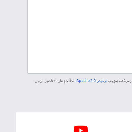
موز مرخّصة بموجب
ترخيص Apache 2.0‏
. للاطّلاع على التفاصيل، يُرجى