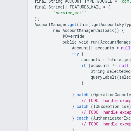
final
String
ACCOUNT_TYPE_GOOGLE
=
"com
final
String
[]
FEATURES_MAIL
=
{
"service_mail"
};
AccountManager
.
get
(
this
).
getAccountsByTy
new
AccountManagerCallback
()
{
@
Override
public
void
run
(
AccountManage
Account
[]
accounts
=
null
try
{
accounts
=
future
.
get
if
(
accounts
!
=
null
String
selectedAc
queryLabels
(
selec
}
}
catch
(
OperationCancele
// TODO: handle exce
}
catch
(
IOException
ioe
// TODO: handle exce
}
catch
(
AuthenticatorExc
// TODO: handle exce
}