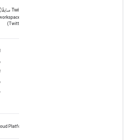
المدونة
‫X ‏(Twitter سابقًا)
الاطّلاع على مدونة Google
(Twitter)
Workspace Developers
Google Workspace لمطوّري البرامج
ا
نظرة عامة حول المنصة
و
منتجات مطوّري البرامج
ل
ملاحظات حول الإصدار
و
دعم مطوّر البرامج
م
بنود الخدمة
loud Platform
Firebase
Chrome
Android