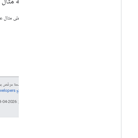
مراجعة مثال
للاطّلاع على مثال ع
إنّ محتوى هذه الصفحة مرخّص 
مراجعة
سياسات موقع Google Developers‏
تاريخ التعديل الأخير: 2026-04-23 (حسب التوقيت العالمي المتفَّق عليه)