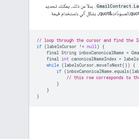
GmailContract.La
. بدلاً من ذلك، يمكنك تحديد
التصنيفات المحدّدة مسبقًا، مثل &quot;البريد الوارد&quot; أو &quot;الرسائل المرسَلة&quot; أو &quot;المسودّات&quot;، بشكل آلي باستخدام قيمة
// loop through the cursor and find the I
if
(
labelsCursor
!
=
null
)
{
final
String
inboxCanonicalName
=
Gma
final
int
canonicalNameIndex
=
labels
while
(
labelsCursor
.
moveToNext
())
{
if
(
inboxCanonicalName
.
equals
(
la
// this row corresponds to th
}
}
}