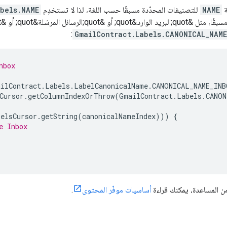
ة
NAME
للتصنيفات المحدّدة مسبقًا حسب اللغة، لذا لا تستخدِم
bels.NAME
:
GmailContract.Labels.CANONICAL_NAME
nbox
ilContract
.
Labels
.
LabelCanonicalName
.
CANONICAL_NAME_INB
Cursor
.
getColumnIndexOrThrow
(
GmailContract
.
Labels
.
CANON
belsCursor
.
getString
(
canonicalNameIndex
)))
{
e Inbox
 المساعدة، يمكنك قراءة
أساسيات موفّر المحتوى
.