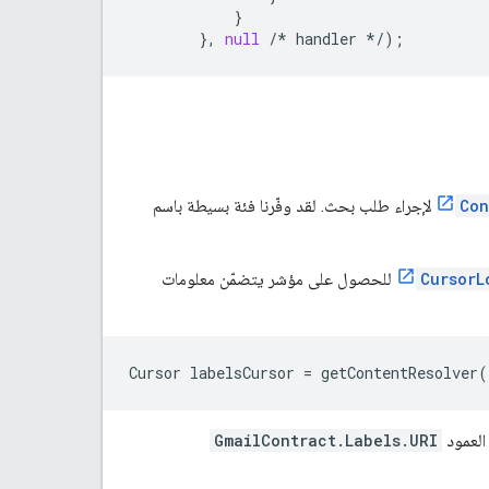
}
},
null
/*
handler
*/
);
Con
لإجراء طلب بحث. لقد وفّرنا فئة بسيطة باسم
CursorL
للحصول على مؤشر يتضمّن معلومات
GmailContract.Labels.URI