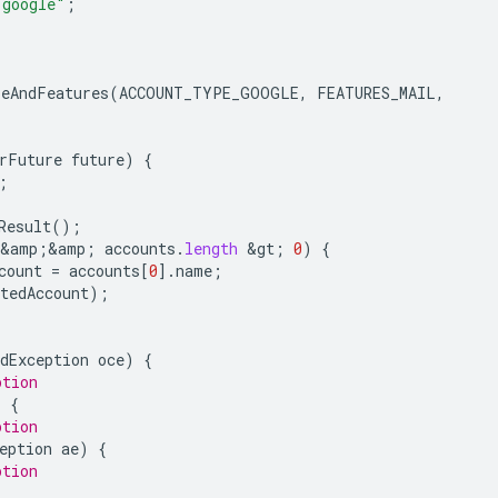
.google"
;
peAndFeatures
(
ACCOUNT_TYPE_GOOGLE
,
FEATURES_MAIL
,
rFuture
future
)
{
;
Result
();
&
amp
;
&
amp
;
accounts
.
length
&
gt
;
0
)
{
count
=
accounts
[
0
].
name
;
tedAccount
);
dException
oce
)
{
ption
)
{
ption
eption
ae
)
{
ption