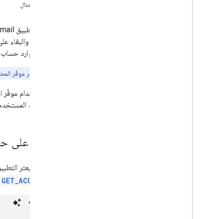
إنشاء رسالة وإرسالها
مراجعة مثال
إدارة صناديق البريد الإلكتروني
إدارة الإعدادات
يتضمّن تطبيق Gmail على Android
الأساليب وأفضل الممارسات
المقروءة، والبقاء عل
تحديد المشاكل وحلّها
صندوق وارد حساب م
نقل البيانات من Email Settings API
ملاحظة:
يتوفّر موفّر المحتوى هذا في الإص
بروتوكول IMAP في Gmail
قبل استخدام موفّر 
نظرة عامة
يستخدمه المستخدم ي
آلية XOAUTH2
المكتبات والنماذج
إضافات IMAP
العثور على حساب Gmail صالح لإج
واجهة برمجة تطبيقات أدوات Postmaster
نظرة عامة
يجب أن يعثر التطبيق أولاً على عنوان الب
البدء السريع
GET_ACCOUNTS
كيف يمكنني
.
.
.
تحديد المشاكل وحلّها