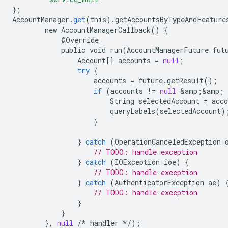
};
AccountManager
.
get
(
this
).
getAccountsByTypeAndFeature
new
AccountManagerCallback
()
{
@
Override
public
void
run
(
AccountManagerFuture
fut
Account
[]
accounts
=
null
;
try
{
accounts
=
future
.
getResult
();
if
(
accounts
!
=
null
&
amp
;
&
amp
;
String
selectedAccount
=
acco
queryLabels
(
selectedAccount
)
}
}
catch
(
OperationCanceledException
// TODO: handle exception
}
catch
(
IOException
ioe
)
{
// TODO: handle exception
}
catch
(
AuthenticatorException
ae
)
// TODO: handle exception
}
}
},
null
/*
handler
*/
);