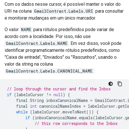
Com os dados nesse cursor, é possível manter o valor do
URI na coluna
GmailContract.Labels.URI
para consultar
e monitorar mudanças em um único marcador.
O valor
NAME
para rótulos predefinidos pode variar de
acordo com a localidade. Por isso, não use
GmailContract.Labels.NAME
. Em vez disso, você pode
identificar programaticamente rótulos predefinidos, como
"Caixa de entrada", "Enviados" ou "Rascunhos", usando o
valor da string na coluna
GmailContract.Labels.CANONICAL_NAME
:
// loop through the cursor and find the Inbox
if
(
labelsCursor
!
=
null
)
{
final
String
inboxCanonicalName
=
GmailContract
.
final
int
canonicalNameIndex
=
labelsCursor
.
getC
while
(
labelsCursor
.
moveToNext
())
{
if
(
inboxCanonicalName
.
equals
(
labelsCursor
.
g
// this row corresponds to the Inbox