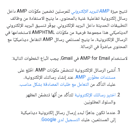
تتيح ميزة
AMP للبريد الإلكتروني
للمرسلين تضمين مكوّنات AMP داخل
رسائل إلكترونية تفاعلية غنية بالمحتوى، ما يتيح الاستفادة من وظائف
التطبيقات الحديثة داخل البريد الإلكتروني. يوفّر تنسيق البريد الإلكتروني
الديناميكي
هذا مجموعة فرعية من مكوّنات AMPHTML لاستخدامها في
الرسائل الإلكترونية، ما يتيح لمستلمي رسائل AMP التفاعل ديناميكيًا مع
المحتوى مباشرةً في الرسالة.
لاستخدام AMP for Email في Gmail، يجب اتّباع الخطوات التالية:
أنشئ الرسائل الإلكترونية لتتضمّن مكوّنات AMP. اطّلِع على
مستندات مطوّري AMP
. عند إنشاء رسالتك الإلكترونية،
عليك التأكّد من
التعامل مع طلبات المصادقة بشكل مناسب
.
اختبِر رسائلك الإلكترونية
للتأكّد من أنّها تتضمّن المظهر
والسلوك المطلوبَين.
عندما تكون جاهزًا لبدء إرسال رسائل إلكترونية ديناميكية
إلى المستلمين، عليك
التسجيل لدى Google
.