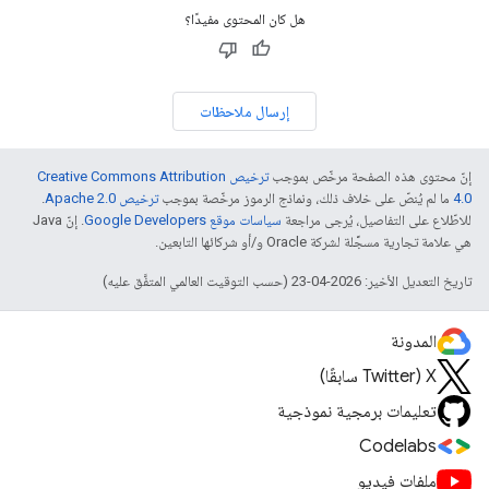
هل كان المحتوى مفيدًا؟
إرسال ملاحظات
إنّ محتوى هذه الصفحة مرخّص بموجب
ترخيص Creative Commons Attribution
4.0‏
ما لم يُنصّ على خلاف ذلك، ونماذج الرموز مرخّصة بموجب
ترخيص Apache 2.0‏
.
للاطّلاع على التفاصيل، يُرجى مراجعة
سياسات موقع Google Developers‏
. إنّ Java
هي علامة تجارية مسجَّلة لشركة Oracle و/أو شركائها التابعين.
تاريخ التعديل الأخير: 2026-04-23 (حسب التوقيت العالمي المتفَّق عليه)
المدونة
‫X ‏(Twitter سابقًا)
تعليمات برمجية نموذجية
Codelabs
ملفات فيديو