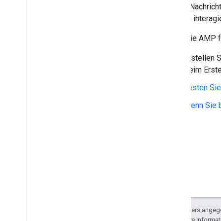
E-Mail-Nachrich
Postfächer verwalten
Inhalten interagi
Einstellungen verwalten
Methoden und Best Practices
Wenn Sie AMP fü
Fehler beheben
Von der Email Settings API migrieren
Erstellen 
Beim Erste
IMAP für Gmail
Testen Sie
Übersicht
XOAUTH2-Mechanismus
Wenn Sie b
Bibliotheken und Beispiele
IMAP-Erweiterungen
Postmaster Tools API
Übersicht
Kurzanleitungen
Wie kann ich
.
.
.
Fehler beheben
Sofern nicht anders angege
Ressourcen des Absenders
lizenziert. Weitere Informa