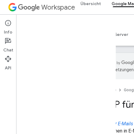
Übersicht
Google Mai
Workspace
Gmail
Info
Übersicht
Leitfäden
Referenzen
MCP-Server
Chat
API
KI-Übersetzungen 
Los gehts
Gmail API – Übersicht
Einstieg in Google Workspace
Startseite
Goog
OAuth-Zustimmung konfigurieren
AMP für
Gmail API
Authentifizieren und autorisieren
AMP für E-Mails
Kurzanleitungen
Funktionen in E
E‑Mails verfassen und senden