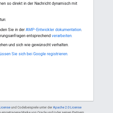
n so direkt in der Nachricht dynamisch mit
tun:
nden Sie in der
AMP-Entwickler dokumentation
.
zierungsanfragen entsprechend
verarbeiten.
ehen und sich wie gewünscht verhalten.
ssen Sie sich bei Google registrieren.
License
und Codebeispiele unter der
Apache 2.0 License
ine eingetragene Marke von Oracle und/oder seinen Partnern.