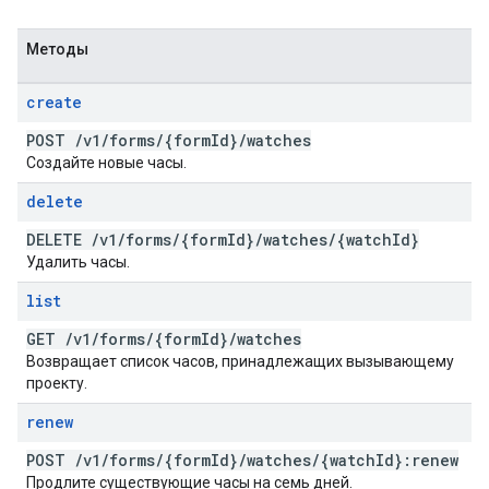
Методы
create
POST
/
v1
/
forms
/
{form
Id}
/
watches
Создайте новые часы.
delete
DELETE
/
v1
/
forms
/
{form
Id}
/
watches
/
{watch
Id}
Удалить часы.
list
GET
/
v1
/
forms
/
{form
Id}
/
watches
Возвращает список часов, принадлежащих вызывающему
проекту.
renew
POST
/
v1
/
forms
/
{form
Id}
/
watches
/
{watch
Id}:renew
Продлите существующие часы на семь дней.