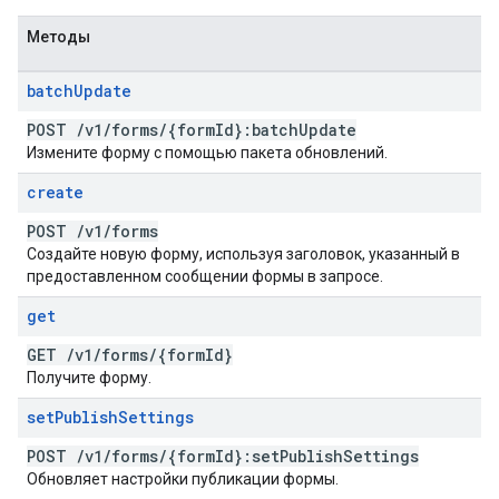
Методы
batch
Update
POST
/
v1
/
forms
/
{form
Id}:batch
Update
Измените форму с помощью пакета обновлений.
create
POST
/
v1
/
forms
Создайте новую форму, используя заголовок, указанный в
предоставленном сообщении формы в запросе.
get
GET
/
v1
/
forms
/
{form
Id}
Получите форму.
set
Publish
Settings
POST
/
v1
/
forms
/
{form
Id}:set
Publish
Settings
Обновляет настройки публикации формы.