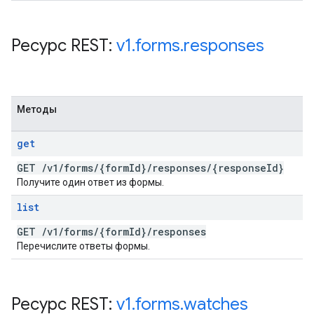
Ресурс REST:
v1
.
forms
.
responses
Методы
get
GET
/
v1
/
forms
/
{form
Id}
/
responses
/
{response
Id}
Получите один ответ из формы.
list
GET
/
v1
/
forms
/
{form
Id}
/
responses
Перечислите ответы формы.
Ресурс REST:
v1
.
forms
.
watches