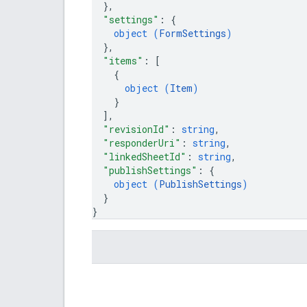
}
,
"settings"
: 
{
object (
FormSettings
)
}
,
"items"
: 
[
{
object (
Item
)
}
]
,
"revisionId"
: 
string
,
"responderUri"
: 
string
,
"linkedSheetId"
: 
string
,
"publishSettings"
: 
{
object (
PublishSettings
)
}
}