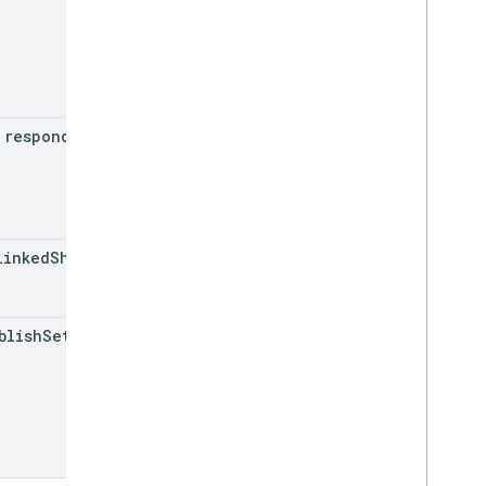
responder
Uri
linked
Sheet
Id
blish
Settings