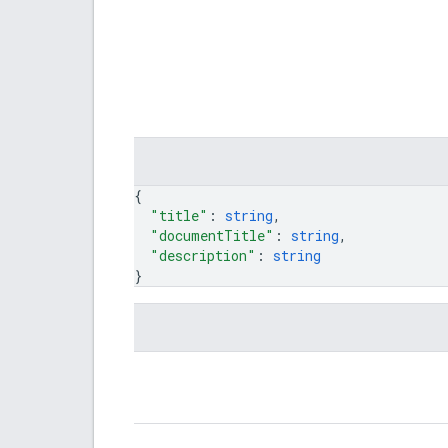
{
"title"
: 
string
,
"documentTitle"
: 
string
,
"description"
: 
string
}