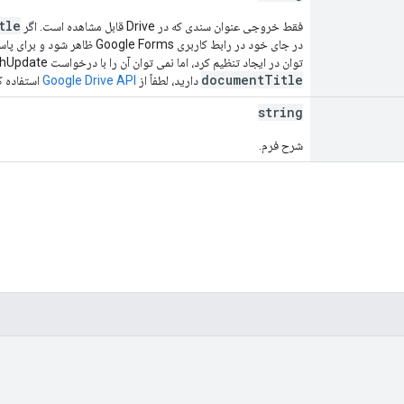
tle
فقط خروجی عنوان سندی که در Drive قابل مشاهده است. اگر
در جای خود در رابط کاربری Google Forms ظاهر شود و برای پاسخ دهندگان قابل مشاهده باشد.
توان در ایجاد تنظیم کرد، اما نمی توان آن را با درخواست batchUpdate تغییر داد. اگر نیاز به به‌روزرسانی برنامه‌نویسی
documentTitle
دارید، لطفاً از
Google Drive API
استفاده ک
string
شرح فرم.