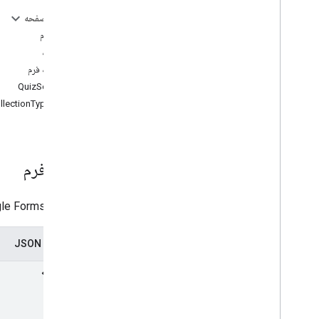
گرفتن
در این صفحه
set
Publish
Settings
,
set
Publish
منبع: فرم
Settings
اطلاعات
فرم ها
.
پاسخ ها
تنظیمات فرم
فرم ها
.
ساعت
QuizSettings
انواع
ایمیل CollectionType
بازخورد
v1beta
محدودیت های استفاده
منبع: فرم
یک سند Google Forms. فرمی در Drive ایجاد می‌شود و حذف فرم یا تغییر حفاظت‌های دسترسی آن از طریق
نمایندگی JSON