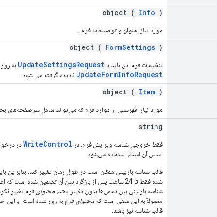
object (
Info
)
مورد نیاز. عنوان و توضیحات فرم.
object (
FormSettings
)
UpdateSettingsRequest
تنظیمات فرم این باید با
به روز 
UpdateFormInfoRequest
نادیده گرفته می شود.
object (
Item
)
مورد نیاز. فهرستی از موارد فرم که می‌تواند شامل سرصفحه‌های بخ
string
WriteControl
فقط خروجی شناسه ویرایش فرم. در
در درخواس
اساس آن است، استفاده می‌شود.
قالب شناسه بازبینی ممکن است در طول زمان تغییر کند، بنابراین بای
شده فقط تا 24 ساعت پس از بازگرداندن آن تضمین شده است که
شناسه بازبینی بین تماس‌ها بدون تغییر باشد،
محتوای
فرم تغییر نکرد
معمولاً به این معنی است که
محتوای
فرم به روز شده است. با این حال
قالب شناسه نیز باشد.