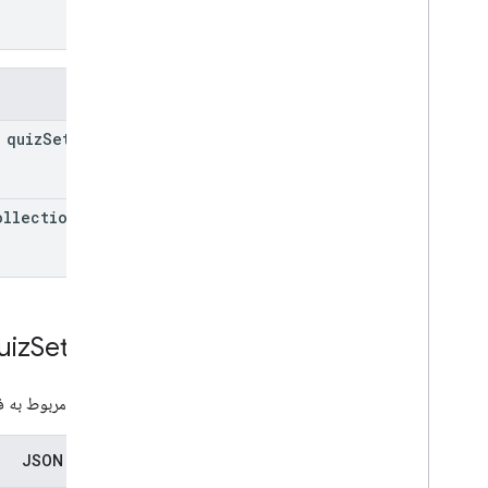
فیلدها
quiz
Settings
ollection
Type
uiz
Settings
تنظیمات مربوط به فرم های مسابقه
نمایندگی JSON