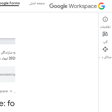
صفحه اصلی
ogle Forms
Workspace
Google Forms
اطلاعات
نمای کلی
راهنما
مرجع
پشتیبانی
گپ
میانای برنامه‌سازی کاربردی
30 ژوئن 2026 ایجاد می‌شوند، به‌طور پیش‌فرض حالت منتشرنشده خواهند داشت. برای کسب اطلاعات بیشتر، به
Forms API
v1
نمای کلی
منابع REST
صفحه اصلی
space
تشکیل می دهد
نمای کلی
e: forms
بچ آپدیت
ايجاد كردن