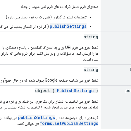
محتوای فرم شامل فراداده های فرم نمی شود، از جمله:
تنظیمات اشتراک گذاری (کسی که به فرم دسترسی دارد)
publishSettings
(اگر فرم از انتشار پشتیبانی می کن
string
فقط خروجی فرم URI برای به اشتراک گذاشتن با پاسخ ده
ها را ارسال کند اما سؤالات را ویرایش نکند. برای فرم هایی که دارای
شده است.
string
فقط خروجی شناسه صفحه Google پیوند شده که در حال جمع‌آوری پاسخ‌ها از این فرم است (در صورت وجود چنین برگه‌ای).
object (
PublishSettings
)
pu
فقط خروجی تنظیمات انتشار برای یک فرم. این فیلد برای فرم‌های ق
ندارند. همه فرم های جدید ایجاد شده از تنظیمات انتشار پشتیبانی می
publishSettings
فرم‌های دارای مجموعه مقدار
می‌توانند برای
forms.setPublishSettings
فراخوانی کنند.