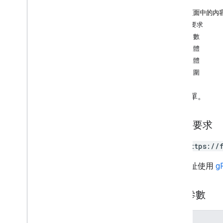
獲得
這個頁面中的內
set
Publish
Settings
HTTP 要求
forms
.
responses
路徑參數
forms
.
watches
要求主體
回應主體
類型
授權範圍
意見回饋
v1beta
取得表單。
用量限制
HTTP 要求
GET https://
這個網址使用
g
路徑參數
參數