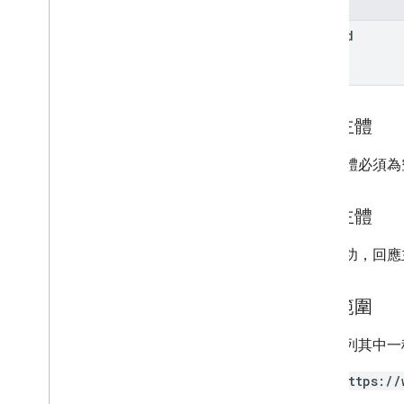
form
Id
要求主體
要求主體必須為
回應主體
如果成功，回應
授權範圍
需要下列其中一種 
https://