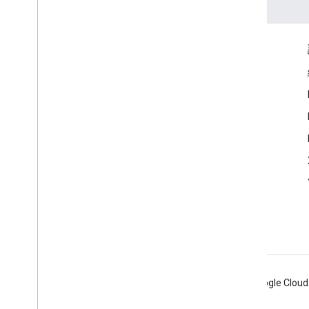
互動交流
Google Developer Program
Google Developer Groups
Google Developer Experts
Accelerators
Google Cloud & NVIDIA
Android
Chrome
Firebase
Google Cloud