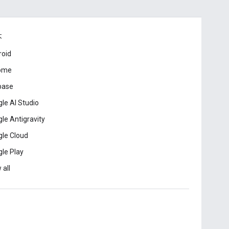
本
roid
ome
base
le AI Studio
le Antigravity
le Cloud
le Play
 all