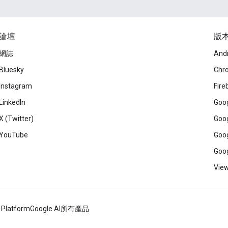
論壇
版
網誌
And
Bluesky
Chr
Instagram
Fire
LinkedIn
Goog
X (Twitter)
Goog
YouTube
Goog
Goog
View
 Platform
Google AI
所有產品