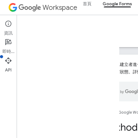
首頁
Google Forms
Workspace
Google Forms
資訊
總覽
指南
參考資料
支援
即時通訊
為讓表單建立者進一
API
為未發布狀態。詳
Forms API
第 1 版
總覽
REST 資源
首頁
Google W
表單
總覽
Method
batch
Update
建立