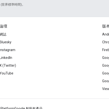
5 (世界標準時間)。
論壇
版
網誌
And
Bluesky
Chr
Instagram
Fire
LinkedIn
Goog
X (Twitter)
Goog
YouTube
Goog
Goog
View
 Platform
Google AI
所有產品