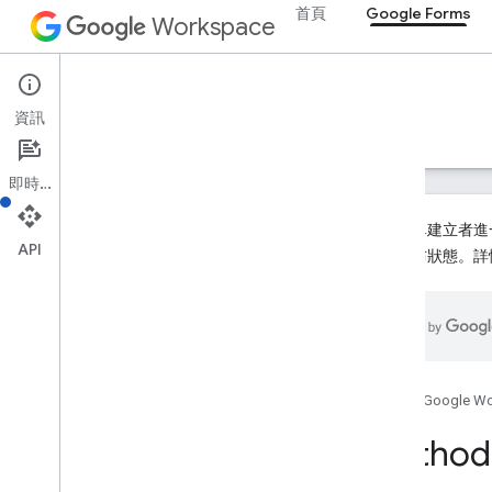
首頁
Google Forms
Workspace
Google Forms
資訊
總覽
指南
參考資料
支援
即時通訊
為讓表單建立者進一
API
為未發布狀態。詳
Forms API
第 1 版
總覽
REST 資源
首頁
Google W
表單
總覽
Method
batch
Update
建立