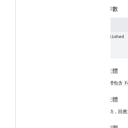
查詢參數
參數
unpublished
要求主體
要求主體包含
F
回應主體
如果成功，回應