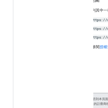
授權範圍
需要下列其中一種 
https://
https://
https://
詳情請參閱
授權
除非另有註明，否則本頁
和/或其關聯企業的註冊商