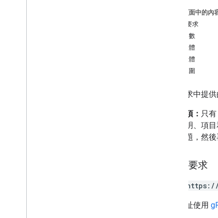
獲得
這個頁面中的內
set
Publish
Settings
HTTP 要求
forms
.
responses
查詢參數
forms
.
watches
要求主體
回應主體
類型
授權範圍
意見回饋
v1beta
使用要求中提供
用量限制
重要事項：
只
表單說明、項目
文件標題，然後
HTTP 要求
POST https:/
這個網址使用
g