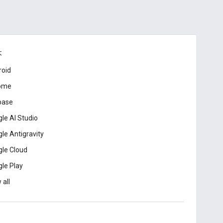
本
roid
ome
base
le AI Studio
le Antigravity
le Cloud
le Play
 all