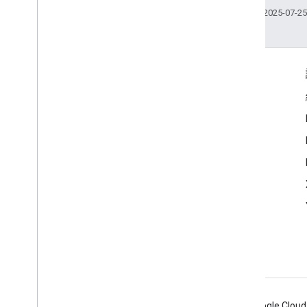
上次更新時間：2025-07-2
互動交流
Google Developer Program
Google Developer Groups
Google Developer Experts
Accelerators
Google Cloud & NVIDIA
Android
Chrome
Firebase
Google Cloud