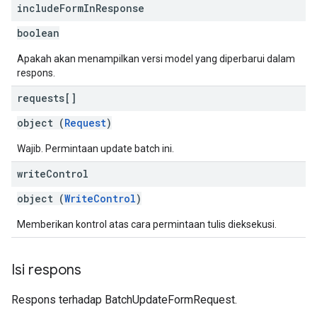
include
Form
In
Response
boolean
Apakah akan menampilkan versi model yang diperbarui dalam
respons.
requests[]
object (
Request
)
Wajib. Permintaan update batch ini.
write
Control
object (
WriteControl
)
Memberikan kontrol atas cara permintaan tulis dieksekusi.
Isi respons
Respons terhadap BatchUpdateFormRequest.