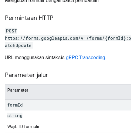
Mengubah formulir dengan batch pembaruan.
Permintaan HTTP
POST
https://forms.googleapis.com/v1/forms/{formId}:b
atchUpdate
URL menggunakan sintaksis
gRPC Transcoding
.
Parameter jalur
Parameter
form
Id
string
Wajib. ID formulir.