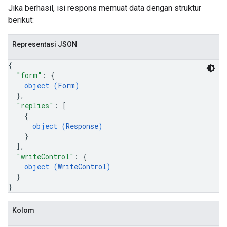
Jika berhasil, isi respons memuat data dengan struktur
berikut:
Representasi JSON
{
"form"
: 
{
object (
Form
)
}
,
"replies"
: 
[
{
object (
Response
)
}
]
,
"writeControl"
: 
{
object (
WriteControl
)
}
}
Kolom