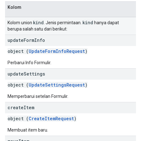
Kolom
kind
kind
Kolom union
. Jenis permintaan.
hanya dapat
berupa salah satu dari berikut:
update
Form
Info
object (
UpdateFormInfoRequest
)
Perbarui Info Formulir.
update
Settings
object (
UpdateSettingsRequest
)
Memperbarui setelan Formulir.
create
Item
object (
CreateItemRequest
)
Membuat item baru.