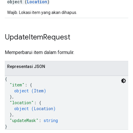
object (
Location
)
Wajib. Lokasi item yang akan dihapus.
Update
Item
Request
Memperbarui item dalam formulir.
Representasi JSON
{
"item"
: 
{
object (
Item
)
}
,
"location"
: 
{
object (
Location
)
}
,
"updateMask"
: 
string
}