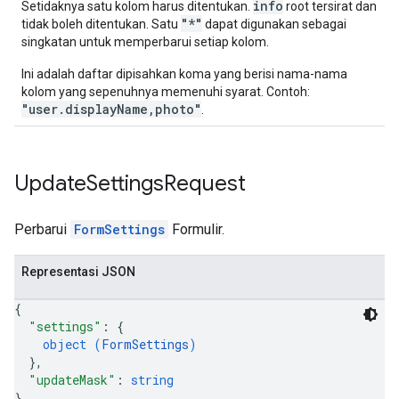
info
Setidaknya satu kolom harus ditentukan.
root tersirat dan
"*"
tidak boleh ditentukan. Satu
dapat digunakan sebagai
singkatan untuk memperbarui setiap kolom.
Ini adalah daftar dipisahkan koma yang berisi nama-nama
kolom yang sepenuhnya memenuhi syarat. Contoh:
"user.displayName,photo"
.
Update
Settings
Request
Perbarui
FormSettings
Formulir.
Representasi JSON
{
"settings"
: 
{
object (
FormSettings
)
}
,
"updateMask"
: 
string
}