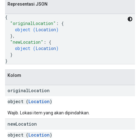
Representasi JSON
{
"originalLocation"
: 
{
object (
Location
)
}
,
"newLocation"
: 
{
object (
Location
)
}
}
Kolom
original
Location
object (
Location
)
Wajib. Lokasi item yang akan dipindahkan.
new
Location
object (
Location
)