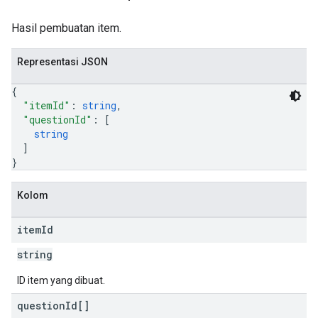
Hasil pembuatan item.
Representasi JSON
{
"itemId"
: 
string
,
"questionId"
: 
[
string
]
}
Kolom
item
Id
string
ID item yang dibuat.
question
Id[]