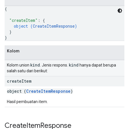
{
"createItem"
: 
{
object (
CreateItemResponse
)
}
}
Kolom
kind
kind
Kolom union
. Jenis respons.
hanya dapat berupa
salah satu dari berikut:
create
Item
object (
CreateItemResponse
)
Hasil pembuatan item.
Create
Item
Response