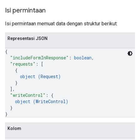
Isi permintaan
Isi permintaan memuat data dengan struktur berikut:
Representasi JSON
{
"includeFormInResponse"
: 
boolean
,
"requests"
: 
[
{
object (
Request
)
}
]
,
"writeControl"
: 
{
object (
WriteControl
)
}
}
Kolom