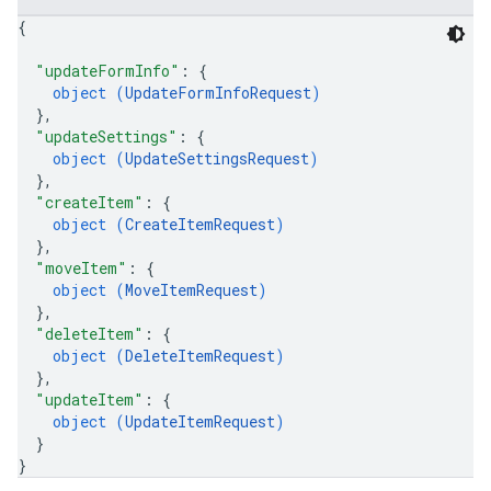
{
"updateFormInfo"
: 
{
object (
UpdateFormInfoRequest
)
}
,
"updateSettings"
: 
{
object (
UpdateSettingsRequest
)
}
,
"createItem"
: 
{
object (
CreateItemRequest
)
}
,
"moveItem"
: 
{
object (
MoveItemRequest
)
}
,
"deleteItem"
: 
{
object (
DeleteItemRequest
)
}
,
"updateItem"
: 
{
object (
UpdateItemRequest
)
}
}