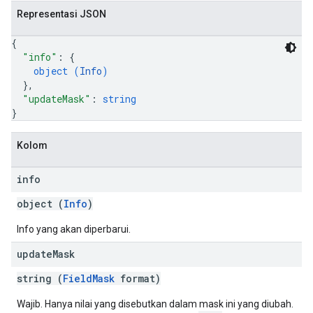
Representasi JSON
{
"info"
: 
{
object (
Info
)
}
,
"updateMask"
: 
string
}
Kolom
info
object (
Info
)
Info yang akan diperbarui.
update
Mask
string (
FieldMask
format)
Wajib. Hanya nilai yang disebutkan dalam mask ini yang diubah.