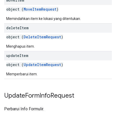
move
Item
object (
MoveItemRequest
)
Memindahkan item ke lokasi yang ditentukan.
delete
Item
object (
DeleteItemRequest
)
Menghapus item.
update
Item
object (
UpdateItemRequest
)
Memperbarui item.
Update
Form
Info
Request
Perbarui Info Formulir.