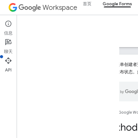
首页
Google Forms
Workspace
Google Forms
信息
概览
指南
参考文档
支持
聊天
为了让表单创建者更
API
处于未发布状态。
表单 API
v1
概览
REST 资源
首页
Google W
表单
表单响应
Method
概览
get