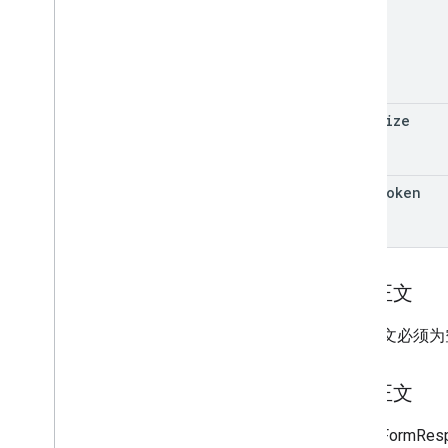
page
Size
page
Token
请求正文
请求正文必须为
响应正文
对 ListFormRe