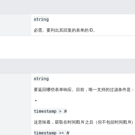
string
必需。要列出其回复的表单的 ID。
string
要返回哪些表单响应。目前，唯一支持的过滤条件是：
timestamp >
N
这意味着，获取在时间戳
N
之后（但不包括时间戳
N
timestamp >=
N