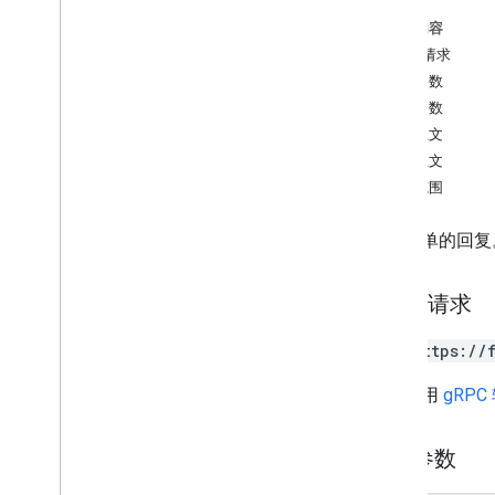
list
本页内容
表单
HTTP 请求
路径参数
类型
查询参数
反馈
请求正文
v1beta
响应正文
用量限额
授权范围
列出表单的回复
HTTP 请求
GET https://
网址采用
gRPC
路径参数