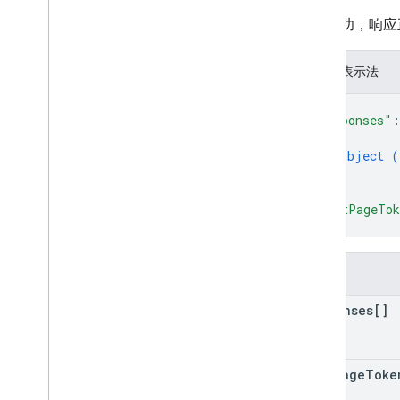
如果成功，响应
JSON 表示法
{
"responses"
:
{
object (
}
]
,
"nextPageTo
}
字段
responses[]
next
Page
Toke