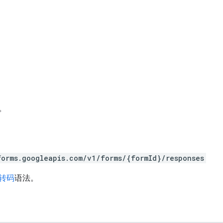
。
forms.googleapis.com/v1/forms/{formId}/responses
 转码
语法。