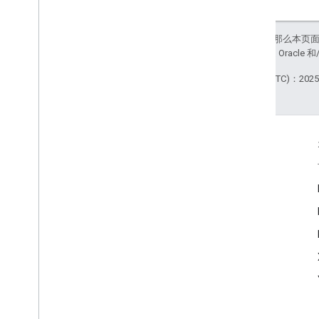
如未另行说明，那么本页
站政策
。Java 是 Orac
最后更新时间 (UTC)：2025-
互动
Google Developer Program
Google Developer Groups
Google Developer Experts
Accelerators
Google Cloud & NVIDIA