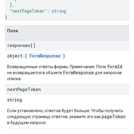
]
,
"nextPageToken"
: 
string
}
Поля
responses[]
object (
FormResponse
)
formId
Возвращенные ответы формы. Примечание. Поле
FormResponse
не возвращается в объекте
для запросов
списка.
next
Page
Token
string
Если установлено, ответов будет больше. Чтобы получить
pageToken
следующую страницу ответов, укажите это как
в будущем запросе.