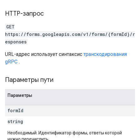
HTTP-запрос
GET
https://forms.googleapis.com/v1/forms/{formId}/r
esponses
URL-адрес использует синтаксис
транскодирования
gRPC
.
Параметры пути
Параметры
form
Id
string
Необходимый. Идентификатор формы, ответы которой
нужно перечислить.