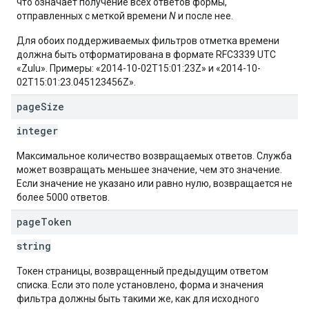
что означает получение всех ответов формы,
отправленных с меткой времени
N
и после нее.
Для обоих поддерживаемых фильтров отметка времени
должна быть отформатирована в формате RFC3339 UTC
«Zulu». Примеры: «2014-10-02T15:01:23Z» и «2014-10-
02T15:01:23.045123456Z».
page
Size
integer
Максимальное количество возвращаемых ответов. Служба
может возвращать меньшее значение, чем это значение.
Если значение не указано или равно нулю, возвращается не
более 5000 ответов.
page
Token
string
Токен страницы, возвращенный предыдущим ответом
списка. Если это поле установлено, форма и значения
фильтра должны быть такими же, как для исходного