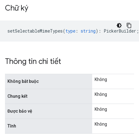
Chữ ký
setSelectableMimeTypes
(
type
:
string
)
:
PickerBuilder
;
Thông tin chi tiết
Không
Không bắt buộc
Không
Chung kết
Không
Được bảo vệ
Không
Tĩnh