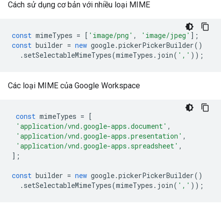
Cách sử dụng cơ bản với nhiều loại MIME
const
mimeTypes
=
[
'image/png'
,
'image/jpeg'
];
const
builder
=
new
google
.
pickerPickerBuilder
()
.
setSelectableMimeTypes
(
mimeTypes
.
join
(
','
));
Các loại MIME của Google Workspace
const
mimeTypes
=
[
'application/vnd.google-apps.document'
,
'application/vnd.google-apps.presentation'
,
'application/vnd.google-apps.spreadsheet'
,
];
const
builder
=
new
google
.
pickerPickerBuilder
()
.
setSelectableMimeTypes
(
mimeTypes
.
join
(
','
));