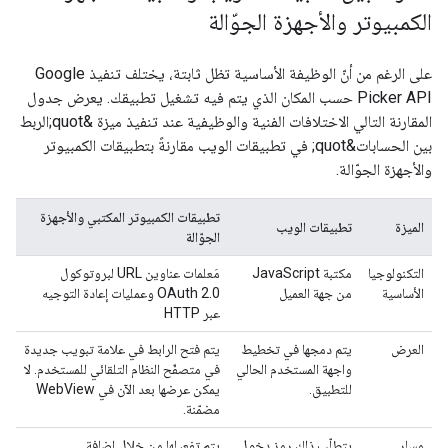
الكمبيوتر والأجهزة الجوّالة
على الرغم من أنّ الوظيفة الأساسية تظل ثابتة، يختلف تنفيذ Google
Picker API حسب المكان الذي يتم فيه تشغيل تطبيقك. يعرض جدول
المقارنة التالي الاختلافات الفنية والوظيفية عند تنفيذ ميزة &quot;الربط
بين الحسابات&quot; في تطبيقات الويب مقارنةً بتطبيقات الكمبيوتر
والأجهزة الجوّالة.
تطبيقات الكمبيوتر المكتبي والأجهزة
الميزة
تطبيقات الويب
الجوّالة
التكنولوجيا
مكتبة JavaScript
مَعلمات عناوين URL لبروتوكول
الأساسية
من جهة العميل
OAuth 2.0 وعمليات إعادة التوجيه
عبر HTTP
العرض
يتم دمجها في تخطيط
يتم فتح الرابط في علامة تبويب جديدة
واجهة المستخدم الحالي
في متصفّح النظام التلقائي للمستخدم. لا
للتطبيق.
يمكن عرضها بعد الآن في WebView
مضمّنة.
مسار
يتطلّب ذلك رمز دخول
يتم تفعيلها من خلال إضافة