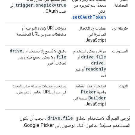
trigger
_
onepick=true
المصادقة
محدّدًا يتم تمريره من
إلى
خلال
طلب OAuth.
setOAuthToken
.
طريقة الردّ
عمليات رد الاتصال
معرّفات URI لإعادة التوجيه أو
المباشرة في
مخططات عناوين URL المخصّصة
JavaScript
drive
.
المستويات
مرنة، ويمكن استخدام
دقيق: لا يُسمح إلا باستخدام
file
drive
.
file
أو
ولا يمكن الجمع بينه وبين
drive
.
نطاقات أخرى.
readonly
أو غير
ذلك
التهيئة
تستخدِم هذه المَعلمة
يستخدم مَعلمات سلسلة طلب البحث
Picker
واجهة
في عنوان URL الخاص بالتفويض.
Builder
سلسة في
JavaScript.
يُرجى العِلم أنّه لاستخدام النطاق
drive.file
، يجب أن يكون
المستخدم مسجّلاً الدخول أثناء الوصول إلى Google Picker.