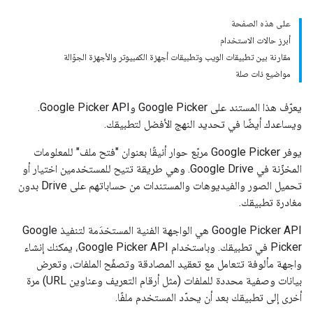
على هذه الصفحة
أبرز حالات الاستخدام
مقارنة بين تطبيقات الويب وتطبيقات أجهزة الكمبيوتر والأجهزة الجوّالة
مواضيع ذات صلة
يعرّف هذا المستند على Google Picker وGoogle Picker API.
ويساعدك أيضًا في تحديد النهج الأفضل لتطبيقك.
يوفر Google Picker مربّع حوار أنيقًا بعنوان "فتح ملف" للمعلومات
المخزّنة في Google Drive. وهي طريقة تتيح للمستخدمين اختيار أو
تحميل الصور والفيديوهات والمستندات من حساباتهم على Drive بدون
مغادرة تطبيقك.
‫Google Picker API هي الواجهة الفنية المستخدَمة لتنفيذ Google
Picker في تطبيقك. وباستخدام Google Picker API، يمكنك إنشاء
واجهة مألوفة تتعامل مع تعقيد المصادقة وتصفّح الملفات، وتعرض
بيانات وصفية محددة للملفات (مثل أرقام التعريف وعناوين URL) مرة
أخرى إلى تطبيقك بعد أن يحدّد المستخدم ملفًا.