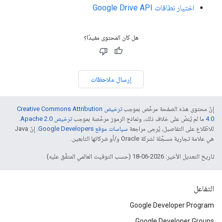
اختيار نطاقات Google Drive API
هل كان المحتوى مفيدًا؟
إرسال ملاحظات
إنّ محتوى هذه الصفحة مرخّص بموجب
ترخيص Creative Commons Attribution
4.0‏
ما لم يُنصّ على خلاف ذلك، ونماذج الرموز مرخّصة بموجب
ترخيص Apache 2.0‏
.
للاطّلاع على التفاصيل، يُرجى مراجعة
سياسات موقع Google Developers‏
. إنّ Java
هي علامة تجارية مسجَّلة لشركة Oracle و/أو شركائها التابعين.
تاريخ التعديل الأخير: 2026-06-18 (حسب التوقيت العالمي المتفَّق عليه)
التفاعل
Google Developer Program
Google Developer Groups