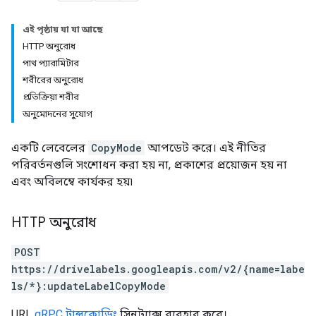
এই পৃষ্ঠায় যা যা আছে
HTTP অনুরোধ
পাথ প্যারামিটার
শরীরের অনুরোধ
প্রতিক্রিয়া শরীর
অনুমোদনের সুযোগ
একটি লেবেলের
CopyMode
আপডেট করে। এই নীতির
পরিবর্তনগুলি সংশোধন করা হয় না, প্রকাশের প্রয়োজন হয় না
এবং অবিলম্বে কার্যকর হয়৷
HTTP অনুরোধ
POST
https://drivelabels.googleapis.com/v2/{name=labe
ls/*}:updateLabelCopyMode
URL
gRPC ট্রান্সকোডিং
সিনট্যাক্স ব্যবহার করে।