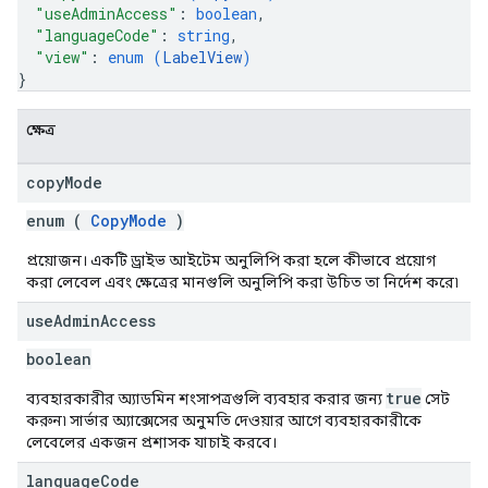
"useAdminAccess"
: 
boolean
,
"languageCode"
: 
string
,
"view"
: 
enum (
LabelView
)
}
ক্ষেত্র
copy
Mode
enum (
CopyMode
)
প্রয়োজন। একটি ড্রাইভ আইটেম অনুলিপি করা হলে কীভাবে প্রয়োগ
করা লেবেল এবং ক্ষেত্রের মানগুলি অনুলিপি করা উচিত তা নির্দেশ করে৷
use
Admin
Access
boolean
true
ব্যবহারকারীর অ্যাডমিন শংসাপত্রগুলি ব্যবহার করার জন্য
সেট
করুন৷ সার্ভার অ্যাক্সেসের অনুমতি দেওয়ার আগে ব্যবহারকারীকে
লেবেলের একজন প্রশাসক যাচাই করবে।
language
Code