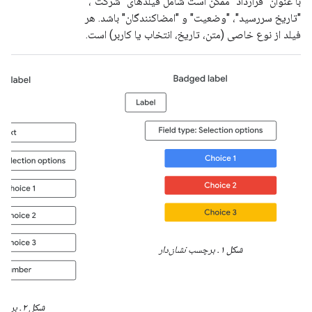
با عنوان "قرارداد" ممکن است شامل فیلدهای "شرکت"،
"تاریخ سررسید"، "وضعیت" و "امضاکنندگان" باشد. هر
فیلد از نوع خاصی (متن، تاریخ، انتخاب یا کاربر) است.
شکل ۱.
برچسب نشان‌دار
شکل ۲.
برچسب