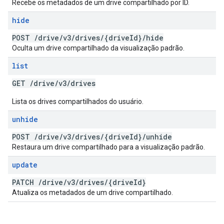
Recebe os metadados de um drive compartilhado por ID.
hide
POST
/
drive
/
v3
/
drives
/
{drive
Id}
/
hide
Oculta um drive compartilhado da visualização padrão.
list
GET
/
drive
/
v3
/
drives
Lista os drives compartilhados do usuário.
unhide
POST
/
drive
/
v3
/
drives
/
{drive
Id}
/
unhide
Restaura um drive compartilhado para a visualização padrão.
update
PATCH
/
drive
/
v3
/
drives
/
{drive
Id}
Atualiza os metadados de um drive compartilhado.