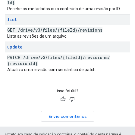
Id}
Recebe os metadados ou o conteúdo de uma revisão por ID.
list
GET
/
drive
/
v3
/
files
/
{file
Id}
/
revisions
Lista as revisões de um arquivo.
update
PATCH
/
drive
/
v3
/
files
/
{file
Id}
/
revisions
/
{revision
Id}
Atualiza uma revisão com semântica de patch.
Isso foi útil?
Envie comentários
Exceto em caso de indicação contrária, o conteúdo desta página é