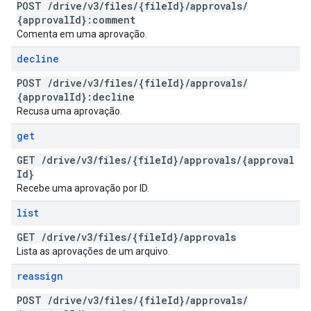
POST
/
drive
/
v3
/
files
/
{file
Id}
/
approvals
/
{approval
Id}:comment
Comenta em uma aprovação.
decline
POST
/
drive
/
v3
/
files
/
{file
Id}
/
approvals
/
{approval
Id}:decline
Recusa uma aprovação.
get
GET
/
drive
/
v3
/
files
/
{file
Id}
/
approvals
/
{approval
Id}
Recebe uma aprovação por ID.
list
GET
/
drive
/
v3
/
files
/
{file
Id}
/
approvals
Lista as aprovações de um arquivo.
reassign
POST
/
drive
/
v3
/
files
/
{file
Id}
/
approvals
/