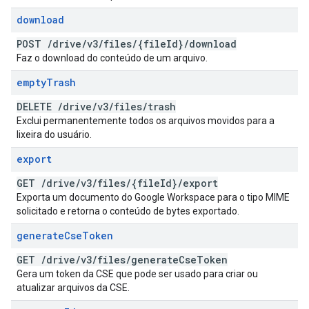
download
POST
/
drive
/
v3
/
files
/
{file
Id}
/
download
Faz o download do conteúdo de um arquivo.
empty
Trash
DELETE
/
drive
/
v3
/
files
/
trash
Exclui permanentemente todos os arquivos movidos para a
lixeira do usuário.
export
GET
/
drive
/
v3
/
files
/
{file
Id}
/
export
Exporta um documento do Google Workspace para o tipo MIME
solicitado e retorna o conteúdo de bytes exportado.
generate
Cse
Token
GET
/
drive
/
v3
/
files
/
generate
Cse
Token
Gera um token da CSE que pode ser usado para criar ou
atualizar arquivos da CSE.