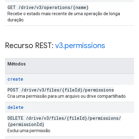
GET
/
drive
/
v3
/
operations
/
{name}
Recebe o estado mais recente de uma operação de longa
duração.
Recurso REST:
v3
.
permissions
Métodos
create
POST
/
drive
/
v3
/
files
/
{file
Id}
/
permissions
Cria uma permissão para um arquivo ou drive compartilhado.
delete
DELETE
/
drive
/
v3
/
files
/
{file
Id}
/
permissions
/
{permission
Id}
Exclui uma permissão.