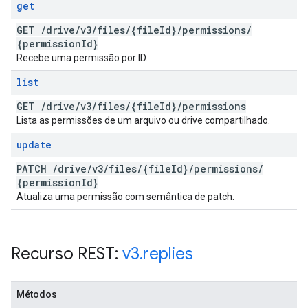
get
GET
/
drive
/
v3
/
files
/
{file
Id}
/
permissions
/
{permission
Id}
Recebe uma permissão por ID.
list
GET
/
drive
/
v3
/
files
/
{file
Id}
/
permissions
Lista as permissões de um arquivo ou drive compartilhado.
update
PATCH
/
drive
/
v3
/
files
/
{file
Id}
/
permissions
/
{permission
Id}
Atualiza uma permissão com semântica de patch.
Recurso REST:
v3
.
replies
Métodos