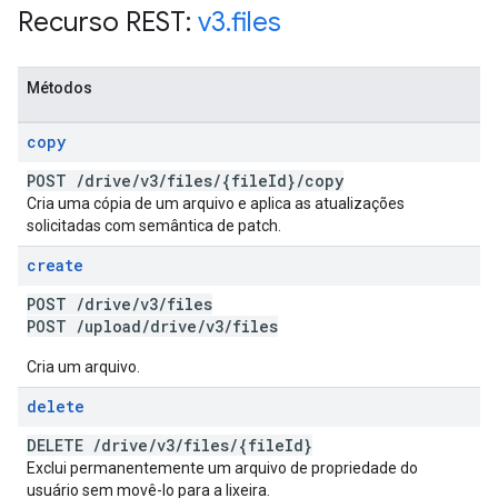
Recurso REST:
v3
.
files
Métodos
copy
POST
/
drive
/
v3
/
files
/
{file
Id}
/
copy
Cria uma cópia de um arquivo e aplica as atualizações
solicitadas com semântica de patch.
create
POST
/
drive
/
v3
/
files
POST
/
upload
/
drive
/
v3
/
files
Cria um arquivo.
delete
DELETE
/
drive
/
v3
/
files
/
{file
Id}
Exclui permanentemente um arquivo de propriedade do
usuário sem movê-lo para a lixeira.