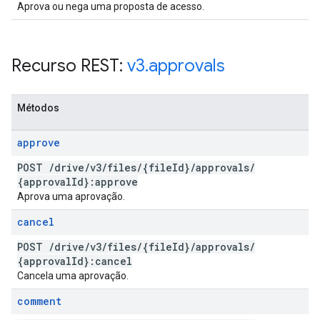
Aprova ou nega uma proposta de acesso.
Recurso REST:
v3
.
approvals
Métodos
approve
POST
/
drive
/
v3
/
files
/
{file
Id}
/
approvals
/
{approval
Id}:approve
Aprova uma aprovação.
cancel
POST
/
drive
/
v3
/
files
/
{file
Id}
/
approvals
/
{approval
Id}:cancel
Cancela uma aprovação.
comment