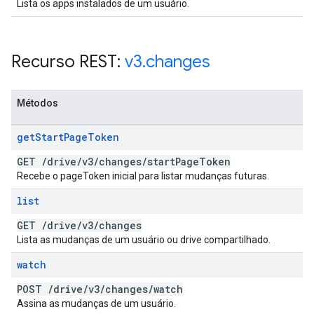
Lista os apps instalados de um usuário.
Recurso REST:
v3
.
changes
Métodos
get
Start
Page
Token
GET
/
drive
/
v3
/
changes
/
start
Page
Token
Recebe o pageToken inicial para listar mudanças futuras.
list
GET
/
drive
/
v3
/
changes
Lista as mudanças de um usuário ou drive compartilhado.
watch
POST
/
drive
/
v3
/
changes
/
watch
Assina as mudanças de um usuário.