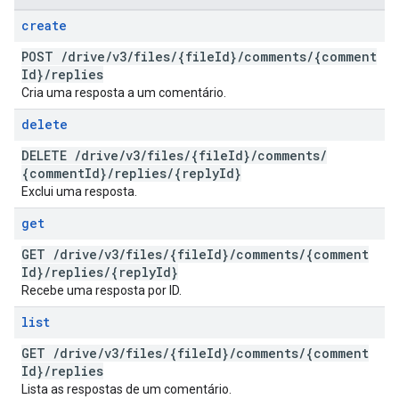
create
POST
/
drive
/
v3
/
files
/
{file
Id}
/
comments
/
{comment
Id}
/
replies
Cria uma resposta a um comentário.
delete
DELETE
/
drive
/
v3
/
files
/
{file
Id}
/
comments
/
{comment
Id}
/
replies
/
{reply
Id}
Exclui uma resposta.
get
GET
/
drive
/
v3
/
files
/
{file
Id}
/
comments
/
{comment
Id}
/
replies
/
{reply
Id}
Recebe uma resposta por ID.
list
GET
/
drive
/
v3
/
files
/
{file
Id}
/
comments
/
{comment
Id}
/
replies
Lista as respostas de um comentário.