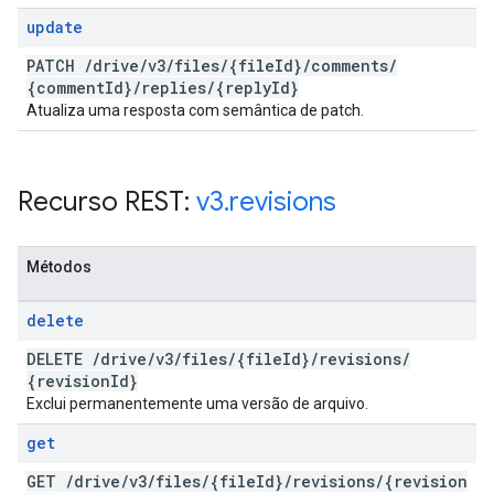
update
PATCH
/
drive
/
v3
/
files
/
{file
Id}
/
comments
/
{comment
Id}
/
replies
/
{reply
Id}
Atualiza uma resposta com semântica de patch.
Recurso REST:
v3
.
revisions
Métodos
delete
DELETE
/
drive
/
v3
/
files
/
{file
Id}
/
revisions
/
{revision
Id}
Exclui permanentemente uma versão de arquivo.
get
GET
/
drive
/
v3
/
files
/
{file
Id}
/
revisions
/
{revision