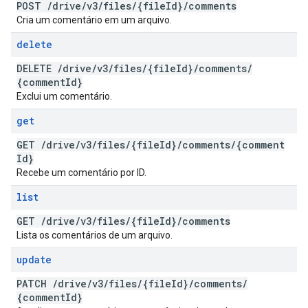
POST
/
drive
/
v3
/
files
/
{file
Id}
/
comments
Cria um comentário em um arquivo.
delete
DELETE
/
drive
/
v3
/
files
/
{file
Id}
/
comments
/
{comment
Id}
Exclui um comentário.
get
GET
/
drive
/
v3
/
files
/
{file
Id}
/
comments
/
{comment
Id}
Recebe um comentário por ID.
list
GET
/
drive
/
v3
/
files
/
{file
Id}
/
comments
Lista os comentários de um arquivo.
update
PATCH
/
drive
/
v3
/
files
/
{file
Id}
/
comments
/
{comment
Id}