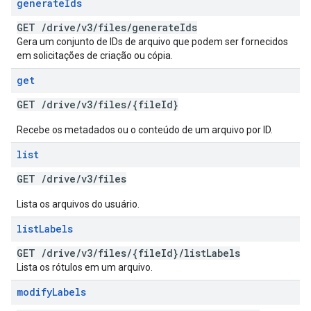
generate
Ids
GET
/
drive
/
v3
/
files
/
generate
Ids
Gera um conjunto de IDs de arquivo que podem ser fornecidos
em solicitações de criação ou cópia.
get
GET
/
drive
/
v3
/
files
/
{file
Id}
Recebe os metadados ou o conteúdo de um arquivo por ID.
list
GET
/
drive
/
v3
/
files
Lista os arquivos do usuário.
list
Labels
GET
/
drive
/
v3
/
files
/
{file
Id}
/
list
Labels
Lista os rótulos em um arquivo.
modify
Labels