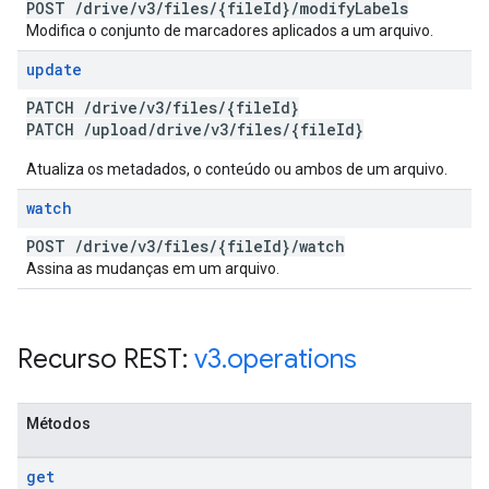
POST
/
drive
/
v3
/
files
/
{file
Id}
/
modify
Labels
Modifica o conjunto de marcadores aplicados a um arquivo.
update
PATCH
/
drive
/
v3
/
files
/
{file
Id}
PATCH
/
upload
/
drive
/
v3
/
files
/
{file
Id}
Atualiza os metadados, o conteúdo ou ambos de um arquivo.
watch
POST
/
drive
/
v3
/
files
/
{file
Id}
/
watch
Assina as mudanças em um arquivo.
Recurso REST:
v3
.
operations
Métodos
get