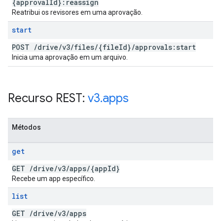
{approval
Id}:reassign
Reatribui os revisores em uma aprovação.
start
POST
/
drive
/
v3
/
files
/
{file
Id}
/
approvals:start
Inicia uma aprovação em um arquivo.
Recurso REST:
v3
.
apps
Métodos
get
GET
/
drive
/
v3
/
apps
/
{app
Id}
Recebe um app específico.
list
GET
/
drive
/
v3
/
apps