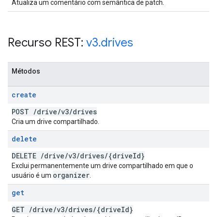
Atualiza um comentário com semântica de patch.
Recurso REST:
v3
.
drives
Métodos
create
POST
/
drive
/
v3
/
drives
Cria um drive compartilhado.
delete
DELETE
/
drive
/
v3
/
drives
/
{drive
Id}
Exclui permanentemente um drive compartilhado em que o
organizer
usuário é um
.
get
GET
/
drive
/
v3
/
drives
/
{drive
Id}