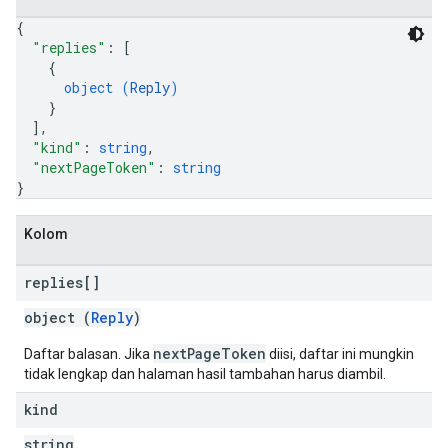
{
"replies"
: 
[
{
object (
Reply
)
}
]
,
"kind"
: 
string
,
"nextPageToken"
: 
string
}
Kolom
replies[]
object (
Reply
)
nextPageToken
Daftar balasan. Jika
diisi, daftar ini mungkin
tidak lengkap dan halaman hasil tambahan harus diambil.
kind
string