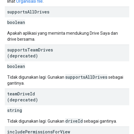
lihat
Organisasi file
.
supports
All
Drives
boolean
Apakah aplikasi yang meminta mendukung Drive Saya dan
drive bersama.
supports
Team
Drives
(deprecated)
boolean
supportsAllDrives
Tidak digunakan lagi: Gunakan
sebagai
gantinya.
team
Drive
Id
(deprecated)
string
driveId
Tidak digunakan lagi: Gunakan
sebagai gantinya.
include
Permissions
For
View