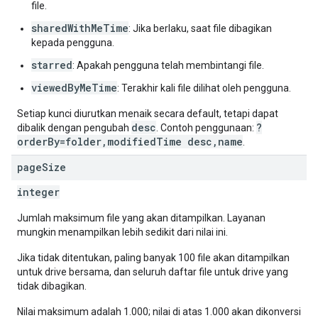
file.
sharedWithMeTime
: Jika berlaku, saat file dibagikan
kepada pengguna.
starred
: Apakah pengguna telah membintangi file.
viewedByMeTime
: Terakhir kali file dilihat oleh pengguna.
Setiap kunci diurutkan menaik secara default, tetapi dapat
desc
?
dibalik dengan pengubah
. Contoh penggunaan:
orderBy=folder,modifiedTime desc,name
.
page
Size
integer
Jumlah maksimum file yang akan ditampilkan. Layanan
mungkin menampilkan lebih sedikit dari nilai ini.
Jika tidak ditentukan, paling banyak 100 file akan ditampilkan
untuk drive bersama, dan seluruh daftar file untuk drive yang
tidak dibagikan.
Nilai maksimum adalah 1.000; nilai di atas 1.000 akan dikonversi