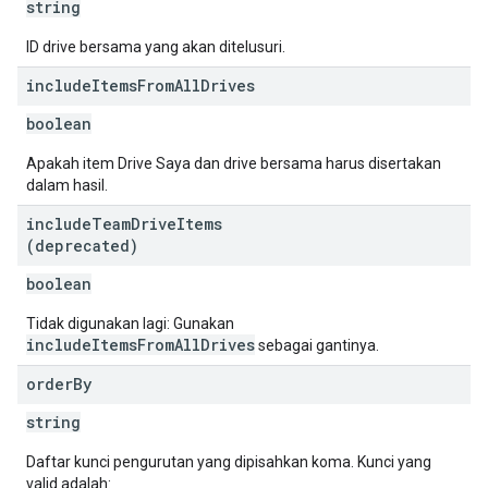
string
ID drive bersama yang akan ditelusuri.
include
Items
From
All
Drives
boolean
Apakah item Drive Saya dan drive bersama harus disertakan
dalam hasil.
include
Team
Drive
Items
(deprecated)
boolean
Tidak digunakan lagi: Gunakan
includeItemsFromAllDrives
sebagai gantinya.
order
By
string
Daftar kunci pengurutan yang dipisahkan koma. Kunci yang
valid adalah: