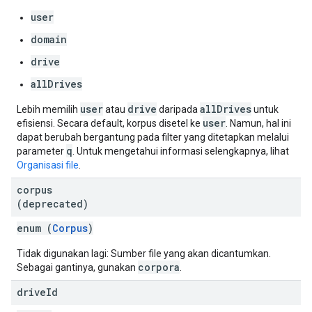
user
domain
drive
allDrives
user
drive
allDrives
Lebih memilih
atau
daripada
untuk
user
efisiensi. Secara default, korpus disetel ke
. Namun, hal ini
dapat berubah bergantung pada filter yang ditetapkan melalui
q
parameter
. Untuk mengetahui informasi selengkapnya, lihat
Organisasi file
.
corpus
(deprecated)
enum (
Corpus
)
Tidak digunakan lagi: Sumber file yang akan dicantumkan.
corpora
Sebagai gantinya, gunakan
.
drive
Id