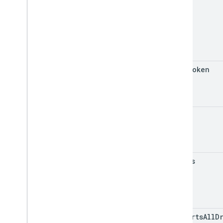
page
Token
q
spaces
supports
All
D