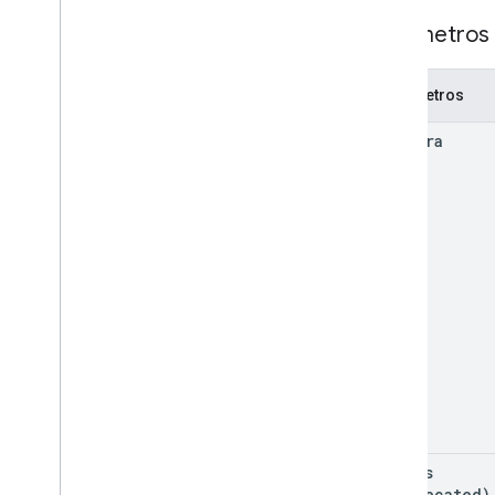
ver
Parámetros 
operaciones
permisos
Parámetros
respuestas
revisions
corpora
Tipos
Etiqueta
Usuario
Versión 2
Bibliotecas de cliente
Términos y operadores de consultas de
búsqueda
Tipos MIME admitidos
Tipos MIME de exportación
Roles y permisos
Clasificadores de regiones
Diferencias entre las unidades
corpus
compartidas y Mi unidad
(deprecated)