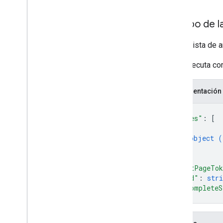
Cuerpo de l
Es una lista de a
Si se ejecuta co
Representación
{
"files"
: 
[
{
object (
}
]
,
"nextPageTo
"kind"
: 
stri
"incompleteS
}