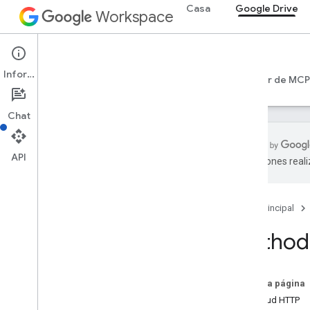
Casa
Google Drive
Workspace
Google Drive
Información
Introducción
Guías
Referencia
Servidor de MCP
Chat
API
traducciones real
API de Drive
Versión 3
Página principal
Resumen de recursos
Method:
Recursos REST
Más información
accessproposals
En esta página
aprobaciones
Solicitud HTTP
aplicaciones