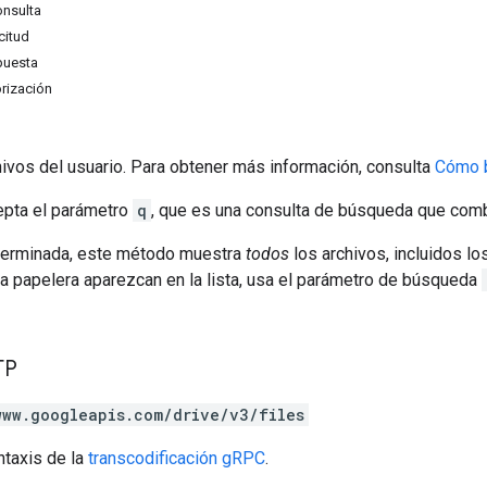
onsulta
citud
puesta
rización
ivos del usuario. Para obtener más información, consulta
Cómo b
pta el parámetro
q
, que es una consulta de búsqueda que com
terminada, este método muestra
todos
los archivos, incluidos lo
la papelera aparezcan en la lista, usa el parámetro de búsqueda
TP
www.googleapis.com/drive/v3/files
ntaxis de la
transcodificación gRPC
.