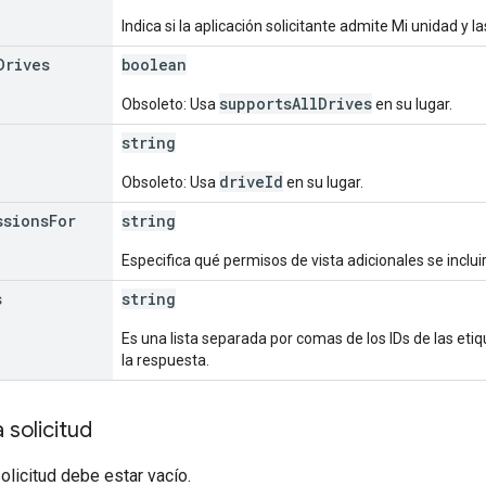
Indica si la aplicación solicitante admite Mi unidad y 
Drives
boolean
supportsAllDrives
Obsoleto: Usa
en su lugar.
string
driveId
Obsoleto: Usa
en su lugar.
ssions
For
string
Especifica qué permisos de vista adicionales se inclu
s
string
Es una lista separada por comas de los IDs de las etiq
la respuesta.
 solicitud
solicitud debe estar vacío.