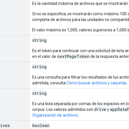
Es la cantidad máxima de archivos que se mostrarán. 
Si no se especifica, se mostrarán como máximo 100 ar
completa de archivos para las unidades no compartid
El valor máximo es 1,000; valores superiores a 1,000 
string
Es el token para continuar con una solicitud de lista a
nextPageToken
en el valor de
de la respuesta anteri
string
Es una consulta para filtrar los resultados de los arch
admitida, consulta
Cómo buscar archivos y carpetas
.
string
Es una lista separada por comas de los espacios en los
drive
appData
corpus. Los valores admitidos son
y
Organización de archivos
.
rives
boolean