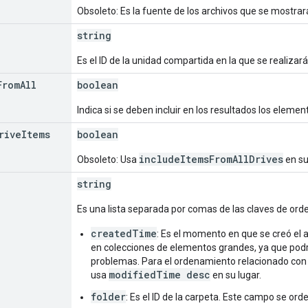
Obsoleto: Es la fuente de los archivos que se mostra
string
Es el ID de la unidad compartida en la que se realizar
From
All
boolean
Indica si se deben incluir en los resultados los eleme
rive
Items
boolean
includeItemsFromAllDrives
Obsoleto: Usa
en su
string
Es una lista separada por comas de las claves de orde
createdTime
: Es el momento en que se creó el a
en colecciones de elementos grandes, ya que pod
problemas. Para el ordenamiento relacionado con
modifiedTime desc
usa
en su lugar.
folder
: Es el ID de la carpeta. Este campo se or