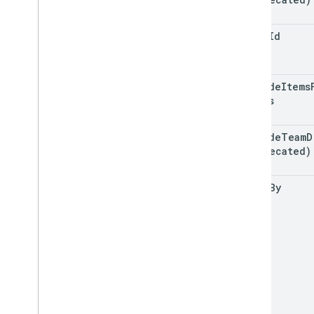
Límites de uso
drive
Id
Drive Activity API
Versión 2
Bibliotecas de cliente
include
Items
Descargas de bibliotecas de cliente
Drives
Drive Labels API
include
Team
D
Versión 2
(deprecated)
v
.
2 beta
Bibliotecas de cliente
order
By
Límites de uso
API Google Picker
Resumen
Clases
Enumeraciones
Interfaces
Alias de tipo