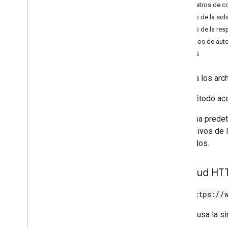
Parámetros de c
changes
Cuerpo de la soli
channels
Cuerpo de la res
comentarios
Permisos de auto
conduce
Corpus
archivos
Introducción
Muestra los arch
copia
crear
Este método ace
eliminar
descargar
De forma prede
empty
Trash
los archivos de 
exportar
resultados.
generate
Cse
Token
generate
Ids
Solicitud HT
get
list
GET https://
list
Labels
La URL usa la si
modify
Labels
actualizar