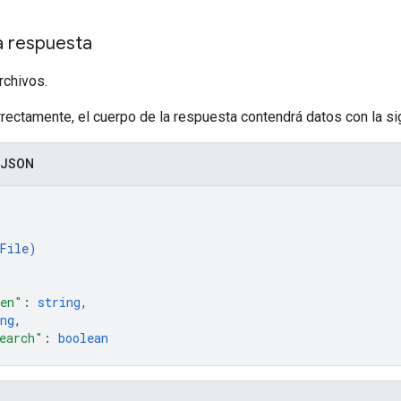
a respuesta
rchivos.
rrectamente, el cuerpo de la respuesta contendrá datos con la sig
 JSON
File
)
ken"
: 
string
,
ng
,
earch"
: 
boolean