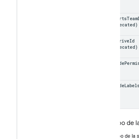
supports
Team
(deprecated)
team
Drive
Id
(deprecated)
include
Permi
View
include
Label
Cuerpo de la
El cuerpo de la 