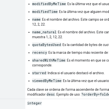
modifiedByMeTime
: Es la última vez que el usu
modifiedTime
: Es la última vez que alguien modi
name
: Es el nombre del archivo. Este campo se or
12, 2, 22.
name_natural
: Es el nombre del archivo. Este c
muestra 1, 2, 12, 22.
quotaBytesUsed
: Es la cantidad de bytes de cu
recency
: Es la marca de tiempo más reciente de 
sharedWithMeTime
: Es el momento en que se co
corresponde.
starred
: Indica si el usuario destacó el archivo.
viewedByMeTime
: Es la última vez que el usuario
Cada clave se ordena de forma ascendente de forma 
desc
?orderBy=fold
modificador
. Ejemplo de uso:
integer