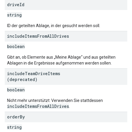
drive
Id
string
ID der geteilten Ablage, in der gesucht werden soll.
include
Items
From
All
Drives
boolean
Gibt an, ob Elemente aus „Meine Ablage“ und aus geteilten
Ablagen in die Ergebnisse aufgenommen werden sollen.
include
Team
Drive
Items
(deprecated)
boolean
Nicht mehr unterstützt: Verwenden Sie stattdessen
includeItemsFromAllDrives
.
order
By
string