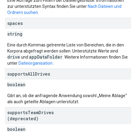
Eine Abfrage zum Filtern der Dateiergebnisse. Informationen
zur unterstützten Syntax finden Sie unter
Nach Dateien und
Ordnern suchen
.
spaces
string
Eine durch Kommas getrennte Liste von Bereichen, die in den
Korpora abgefragt werden sollen. Unterstützte Werte sind
drive
appDataFolder
und
. Weitere Informationen finden Sie
unter
Dateiorganisation
.
supports
All
Drives
boolean
Gibt an, ob die anfragende Anwendung sowohl „Meine Ablage“
als auch geteilte Ablagen unterstützt.
supports
Team
Drives
(deprecated)
boolean