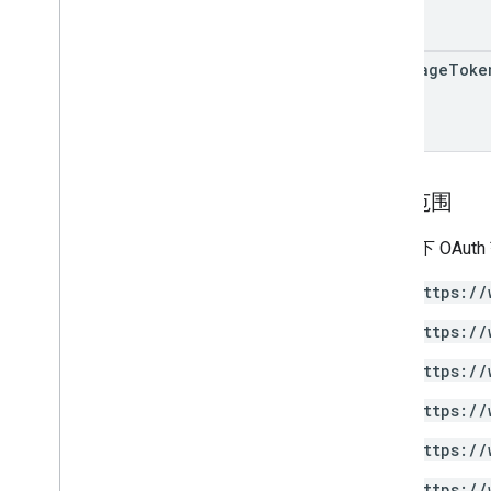
next
Page
Toke
授权范围
需要以下 OAut
https://
https://
https://
https://
https://
https://