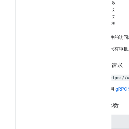
查询参数
list
请求正文
resolve
响应正文
审批
授权范围
应用
更改
列出文件的访问
渠道
评论
注意：只有审批
云端硬盘
文件
HTTP 请求
operations
权限
GET https://
回复
revisions
网址采用
gRPC
类型
标签
路径参数
用户级
v2
参数
客户端库