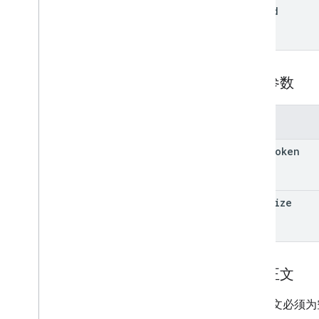
搜索查询字词和运算符
file
Id
支持的 MIME 类型
导出 MIME 类型
角色与权限
地区分类器
查询参数
共享云端硬盘与“我的云端硬盘”的区别
用量限额
参数
Drive Activity API
page
Token
v2
客户端库
客户端库下载
page
Size
Drive Labels API
v2
v2beta
请求正文
客户端库
用量限额
请求正文必须为