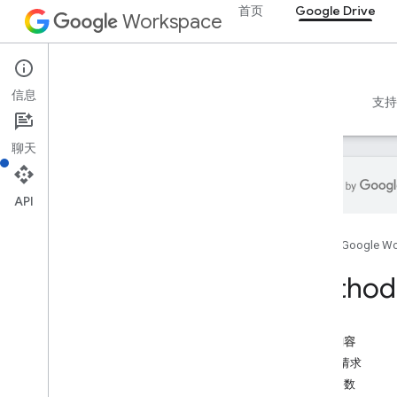
首页
Google Drive
Workspace
Google Drive
信息
概览
指南
参考文档
MCP 服务器
示例
支持
聊天
API
Drive API
首页
Google W
v3
资源摘要
Method:
REST 资源
关于
本页内容
accessproposals
HTTP 请求
概览
路径参数
get