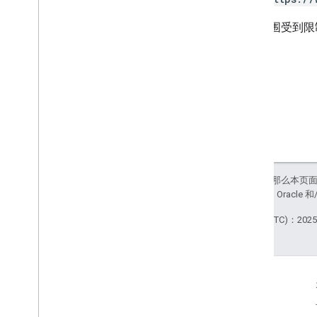
某些范围受到限
如未另行说明，那么本页
站政策
。Java 是 Orac
最后更新时间 (UTC)：2025-
互动
Google Developer Program