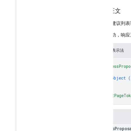
Google Picker API
响应正文
摘要
类
对访问建议列表
枚举
接口
如果成功，响应
类型别名
JSON 表示法
{
"accessPropo
{
object (
}
]
,
"nextPageTo
}
字段
access
Propos