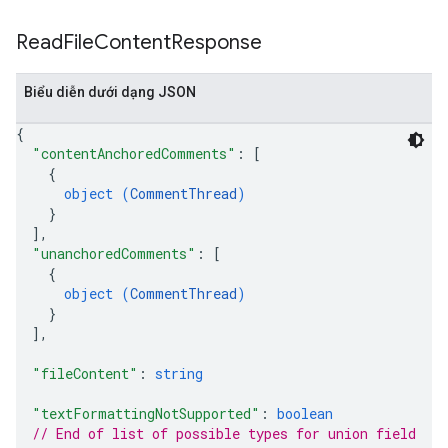
Read
File
Content
Response
Biểu diễn dưới dạng JSON
{
"contentAnchoredComments"
: 
[
{
object (
CommentThread
)
}
]
,
"unanchoredComments"
: 
[
{
object (
CommentThread
)
}
]
,
"fileContent"
: 
string
"textFormattingNotSupported"
: 
boolean
// End of list of possible types for union field