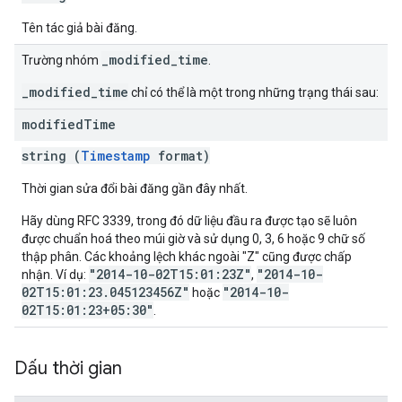
Tên tác giả bài đăng.
_modified_time
Trường nhóm
.
_modified_time
chỉ có thể là một trong những trạng thái sau:
modified
Time
string (
Timestamp
format)
Thời gian sửa đổi bài đăng gần đây nhất.
Hãy dùng RFC 3339, trong đó dữ liệu đầu ra được tạo sẽ luôn
được chuẩn hoá theo múi giờ và sử dụng 0, 3, 6 hoặc 9 chữ số
thập phân. Các khoảng lệch khác ngoài "Z" cũng được chấp
"2014-10-02T15:01:23Z"
"2014-10-
nhận. Ví dụ:
,
02T15:01:23.045123456Z"
"2014-10-
hoặc
02T15:01:23+05:30"
.
Dấu thời gian