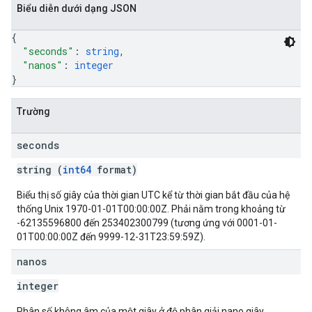
Biểu diễn dưới dạng JSON
{
"seconds"
: 
string
,
"nanos"
: 
integer
}
Trường
seconds
string (
int64
format)
Biểu thị số giây của thời gian UTC kể từ thời gian bắt đầu của hệ
thống Unix 1970-01-01T00:00:00Z. Phải nằm trong khoảng từ
-62135596800 đến 253402300799 (tương ứng với 0001-01-
01T00:00:00Z đến 9999-12-31T23:59:59Z).
nanos
integer
Phân số không âm của một giây ở độ phân giải nano giây.