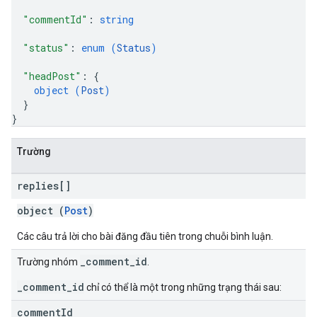
"commentId"
: 
string
"status"
: 
enum (
Status
)
"headPost"
: 
{
object (
Post
)
}
}
Trường
replies[]
object (
Post
)
Các câu trả lời cho bài đăng đầu tiên trong chuỗi bình luận.
_comment_id
Trường nhóm
.
_comment_id
chỉ có thể là một trong những trạng thái sau:
comment
Id