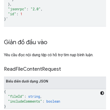
}
"jsonrpc"
:
"2.0"
"id"
:
1
}
'
Giản đồ đầu vào
Yêu cầu đọc nội dung tệp có hỗ trợ tìm nạp bình luận.
Read
File
Content
Request
Biểu diễn dưới dạng JSON
{
"fileId"
: 
string
,
"includeComments"
: 
boolean
}