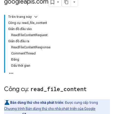
googleapis
.
com
Trên trang này
Công cụ: read_file_content
Giản đồ đầu vào
ReadFileContentRequest
Giản đồ đầu ra
ReadFileContentResponse
CommentThread
Đăng
Dấu thời gian
Công cụ:
read
_
file
_
content
Bản dùng thử cho nhà phát triển:
Được cung cấp trong
Chương trình Bản dùng thử cho nhà phát triển của Google