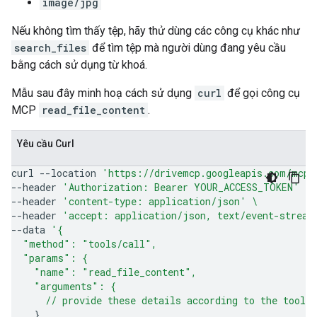
image/jpg
Nếu không tìm thấy tệp, hãy thử dùng các công cụ khác như
search_files
để tìm tệp mà người dùng đang yêu cầu
bằng cách sử dụng từ khoá.
Mẫu sau đây minh hoạ cách sử dụng
curl
để gọi công cụ
MCP
read_file_content
.
Yêu cầu Curl
curl
--location
'https://drivemcp.googleapis.com/mcp/
--header
'Authorization: Bearer YOUR_ACCESS_TOKEN'
\
--header
'content-type: application/json'
\
--header
'accept: application/json, text/event-stream
--data
'{
  "method": "tools/call",
  "params": {
    "name": "read_file_content",
    "arguments": {
      // provide these details according to the tool'
}