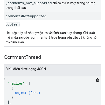
_comments_not_supported
chỉ có thể là một trong những
trạng thái sau:
comments
Not
Supported
boolean
Liệu tệp này có hỗ trợ việc trả về bình luận hay không. Chỉ xuất
hiện nếu include_comments là true trong yêu cầu và không hỗ
trợ bình luận.
Comment
Thread
Biểu diễn dưới dạng JSON
{
"replies"
: 
[
{
object (
Post
)
}
]
,