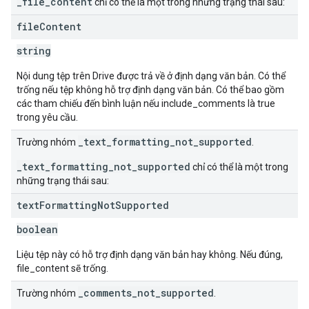
_file_content
chỉ có thể là một trong những trạng thái sau:
file
Content
string
Nội dung tệp trên Drive được trả về ở định dạng văn bản. Có thể
trống nếu tệp không hỗ trợ định dạng văn bản. Có thể bao gồm
các tham chiếu đến bình luận nếu include_comments là true
trong yêu cầu.
_text_formatting_not_supported
Trường nhóm
.
_text_formatting_not_supported
chỉ có thể là một trong
những trạng thái sau:
text
Formatting
Not
Supported
boolean
Liệu tệp này có hỗ trợ định dạng văn bản hay không. Nếu đúng,
file_content sẽ trống.
_comments_not_supported
Trường nhóm
.