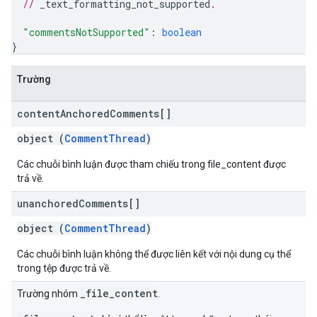
// 
_text_formatting_not_supported
.
"commentsNotSupported"
: 
boolean
}
Trường
content
Anchored
Comments[]
object (
CommentThread
)
Các chuỗi bình luận được tham chiếu trong file_content được
trả về.
unanchored
Comments[]
object (
CommentThread
)
Các chuỗi bình luận không thể được liên kết với nội dung cụ thể
trong tệp được trả về.
_file_content
Trường nhóm
.