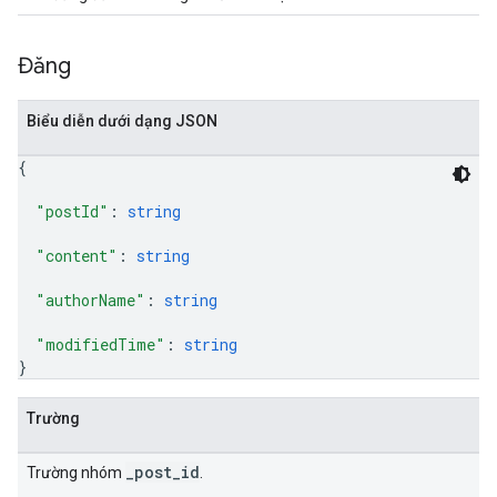
Đăng
Biểu diễn dưới dạng JSON
{
"postId"
: 
string
"content"
: 
string
"authorName"
: 
string
"modifiedTime"
: 
string
}
Trường
_post_id
Trường nhóm
.