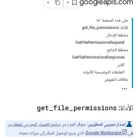
googleapis
.
com
على هذه الصفحة
الأداة: get_file_permissions
مخطط الإدخال
GetFilePermissionsRequest
مخطط النتائج
GetFilePermissionsResponse
الإذن
التعليقات التوضيحية للأدوات
نطاقات التفويض
الأداة:
permissions
_
file
_
get
إصدار تجريبي للمطوّرين:
يتوفّر كجزء من
برنامج الإصدار التجريبي للمطوّرين
في Google Workspace
، الذي يتيح الوصول المبكر إلى ميزات معيّنة.