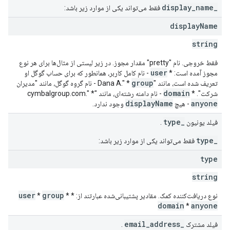
_display_name
فقط می‌تواند یکی از موارد زیر باشد:
display
Name
string
فقط خروجی. نام "pretty" مقدار مجوز. در زیر لیستی از مثال‌ها برای هر نوع
user
مجوز آمده است: *
- نام کامل کاربر، همانطور که برای حساب گوگل او
group
تعریف شده است، مانند "Dana A." *
- نام گروه گوگل، مانند "مدیران
domain
شرکت". *
- نام دامنه رشته‌ای، مانند "cymbalgroup.com." *
displayName
anyone
- هیچ
وجود ندارد.
_type
فیلد یونیون
.
_type
فقط می‌تواند یکی از موارد زیر باشد:
type
string
user
group
نوع دریافت‌کننده کمک. مقادیر پشتیبانی‌شده عبارتند از: *
*
*
domain
anyone
*
_email_address
فیلد مشترک
.