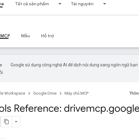
ve
Tất cả sản phẩm
Tài nguyên
 MCP
Mẫu
Hỗ trợ
Google sử dụng công nghệ AI để dịch nội dung sang ngôn ngữ bạn ư
ỗi.
le Workspace
Google Drive
Máy chủ MCP
Thông
ls Reference: drivemcp
.
google