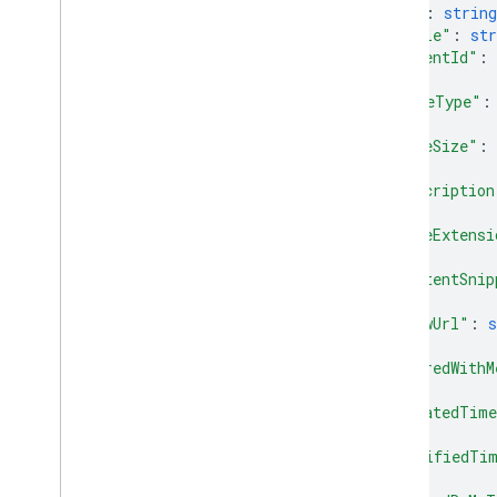
"id"
: 
string
"title"
: 
str
"parentId"
: 
"mimeType"
:
"fileSize"
: 
"description
"fileExtensi
"contentSnip
"viewUrl"
: 
s
"sharedWithM
"createdTim
"modifiedTi