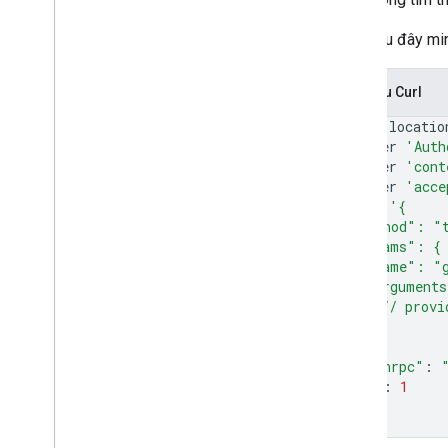
Mẫu sau đây mi
Yêu cầu Curl
curl
--locatio
--header
'Auth
--header
'cont
--header
'acce
--data
'{
  "method": "
  "params": {
    "name": "
    "argument
      // provi
}
}
"jsonrpc"
:
"id"
:
1
}
'