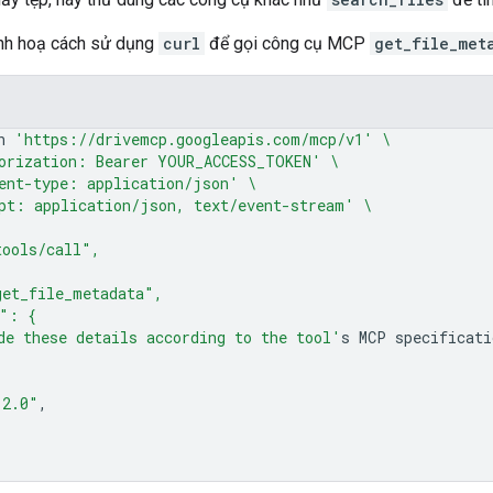
nh hoạ cách sử dụng
curl
để gọi công cụ MCP
get_file_met
n
'https://drivemcp.googleapis.com/mcp/v1'
\
orization: Bearer YOUR_ACCESS_TOKEN'
\
ent-type: application/json'
\
pt: application/json, text/event-stream'
\
tools/call",
get_file_metadata",
s": {
de these details according to the tool'
s
MCP
"2.0"