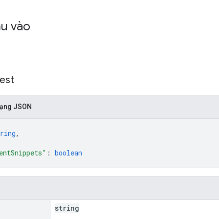
ầu vào
est
 dạng JSON
ring
,
entSnippets"
: 
boolean
string