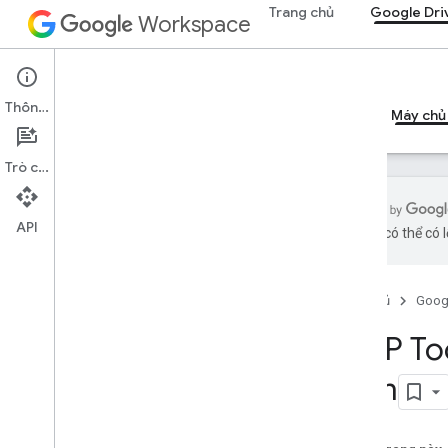
Trang chủ
Google Dri
Workspace
Google Drive
Thông tin
Tổng quan
Hướng dẫn
Tài liệu tham khảo
Máy chủ
Trò chuyện
API
bằng AI có thể có l
Hướng dẫn
Định cấu hình máy chủ MCP của
Drive
Trang chủ
Goog
Điều kiện sử dụng tệp MCP trên
MCP Too
Drive
com
Thông tin tham khảo về MCP
Tổng quan
Công cụ