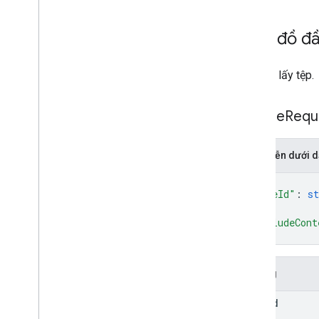
Giản đồ đ
Yêu cầu lấy tệp.
Get
File
Requ
Biểu diễn dưới
{
"fileId"
: 
st
"excludeCont
}
Trường
file
Id