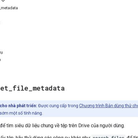
e_metadata
t
cụ
p
get
_
file
_
metadata
cho nhà phát triển:
Được cung cấp trong
Chương trình Bản dùng thử ch
 sớm một số tính năng.
để tìm siêu dữ liệu chung về tệp trên Drive của người dùng.
hấy tệp, hãy thử dùng các công cụ khác như
search_files
để tì