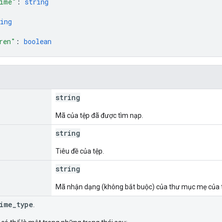
ime"
: 
string
ing
ren"
: 
boolean
string
Mã của tệp đã được tìm nạp.
string
Tiêu đề của tệp.
string
Mã nhận dạng (không bắt buộc) của thư mục mẹ của 
ime_type
.