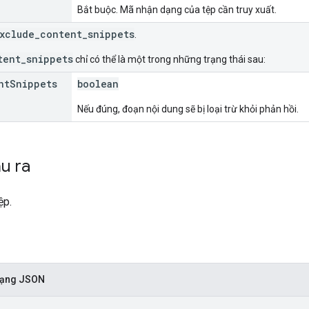
Bắt buộc. Mã nhận dạng của tệp cần truy xuất.
xclude_content_snippets
.
tent_snippets
chỉ có thể là một trong những trạng thái sau:
nt
Snippets
boolean
Nếu đúng, đoạn nội dung sẽ bị loại trừ khỏi phản hồi.
u ra
ệp.
 dạng JSON