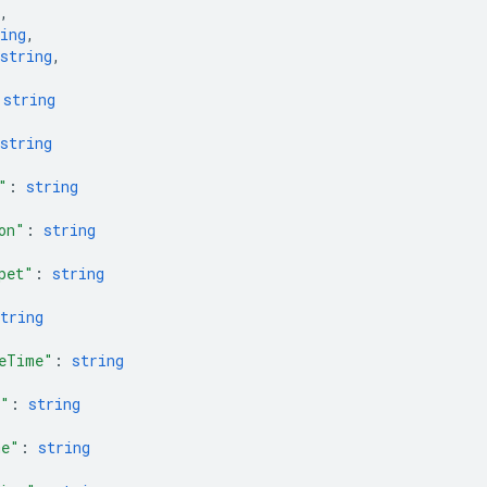
,
ing
,
string
,
 
string
string
"
: 
string
on"
: 
string
pet"
: 
string
tring
eTime"
: 
string
e"
: 
string
me"
: 
string