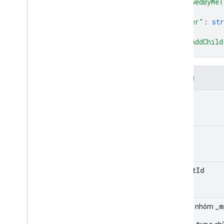
"viewedByMeT
"owner"
: 
str
"canAddChild
}
Trường
id
title
parent
Id
_m
Trường nhóm