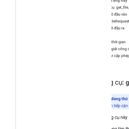
Trên trang này
copy
_
file
Công cụ: get_fil
create
_
file
Giản đồ đầu vào
download
_
file
_
content
GetFileReques
get
_
file
_
metadata
Giản đồ đầu ra
get
_
file
_
permissions
Tệp
list
_
recent
_
files
Dấu thời gian
read
_
file
_
content
Chú giải công 
search
_
files
Phạm vi cấp phé
Công cụ:
Bản dùng thử 
phép bạn tiếp cận
Gọi công cụ này 
Nếu không tìm t