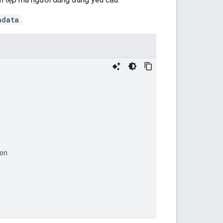
adata
.