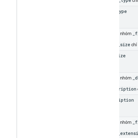
_mime_type
chỉ
mime
Type
_f
Trường nhóm
_file_size
chỉ 
file
Size
_d
Trường nhóm
_description
description
_f
Trường nhóm
_file_extens