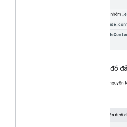
_e
Trường nhóm
_exclude_con
exclude
Conte
Giản đồ đầ
Một tài nguyên t
Tệp
Biểu diễn dưới
{