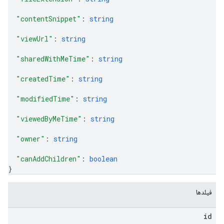
"contentSnippet"
: 
string
"viewUrl"
: 
string
"sharedWithMeTime"
: 
string
"createdTime"
: 
string
"modifiedTime"
: 
string
"viewedByMeTime"
: 
string
"owner"
: 
string
"canAddChildren"
: 
boolean
}
فیلدها
id