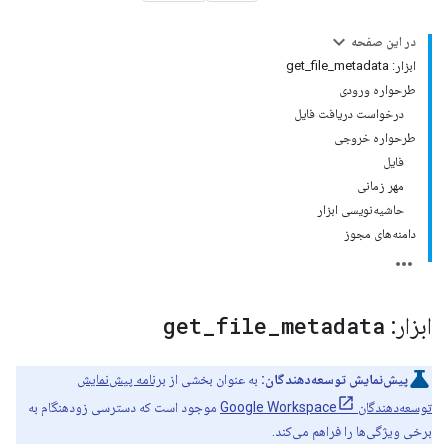
در این صفحه
ابزار: get_file_metadata
طرحواره ورودی
درخواست دریافت فایل
طرحواره خروجی
فایل
مهر زمانی
حاشیه‌نویسی ابزار
دامنه‌های مجوز
ابزار:
metadata
_
file
_
get
پیش‌نمایش توسعه‌دهندگان:
به عنوان بخشی از
برنامه پیش‌نمایش
توسعه‌دهندگان Google Workspace
موجود است که دسترسی زودهنگام به
برخی ویژگی‌ها را فراهم می‌کند.