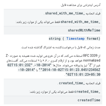
آدرس اینترنتی برای مشاهده فایل.
_shared_with_me_time
فیلد اتحادیه
.
_shared_with_me_time
فقط می‌تواند یکی از موارد زیر باشد:
shared
With
Me
Time
string (
Timestamp
format)
مدت زمانی که فایل با درخواست‌کننده به اشتراک گذاشته شده است.
از RFC 3339 استفاده می‌کند، که در آن خروجی تولید شده همیشه به صورت Z-
normalized خواهد بود و از ارقام کسری ۰، ۳، ۶ یا ۹ استفاده می‌کند. آفست‌های
"2014-10-02T15:01:23Z"
غیر از "Z" نیز پذیرفته می‌شوند. مثال‌ها:
،
"2014-10-
"2014-10-02T15:01:23.045123456Z"
یا
02T15:01:23+05:30"
.
_created_time
فیلد اتحادیه
.
_created_time
فقط می‌تواند یکی از موارد زیر باشد:
created
Time