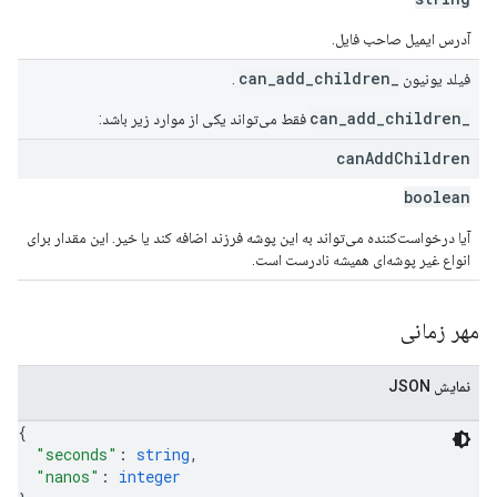
آدرس ایمیل صاحب فایل.
_can_add_children
فیلد یونیون
.
_can_add_children
فقط می‌تواند یکی از موارد زیر باشد:
can
Add
Children
boolean
آیا درخواست‌کننده می‌تواند به این پوشه فرزند اضافه کند یا خیر. این مقدار برای
انواع غیر پوشه‌ای همیشه نادرست است.
مهر زمانی
نمایش JSON
{
"seconds"
: 
string
,
"nanos"
: 
integer