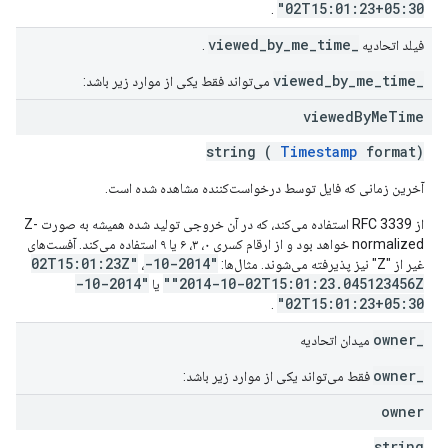
02T15:01:23+05:30"
.
_viewed_by_me_time
فیلد اتحادیه
.
_viewed_by_me_time
می‌تواند فقط یکی از موارد زیر باشد:
viewed
By
Me
Time
string (
Timestamp
format)
آخرین زمانی که فایل توسط درخواست‌کننده مشاهده شده است.
از RFC 3339 استفاده می‌کند، که در آن خروجی تولید شده همیشه به صورت Z-
normalized خواهد بود و از ارقام کسری ۰، ۳، ۶ یا ۹ استفاده می‌کند. آفست‌های
"2014-10-02T15:01:23Z"
غیر از "Z" نیز پذیرفته می‌شوند. مثال‌ها:
،
"2014-10-
"2014-10-02T15:01:23.045123456Z"
یا
02T15:01:23+05:30"
.
_owner
میدان اتحادیه
_owner
فقط می‌تواند یکی از موارد زیر باشد:
owner
string