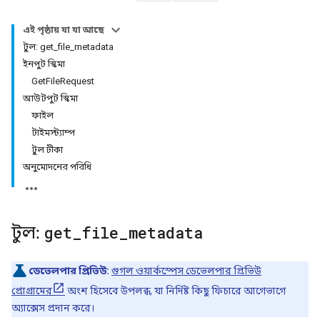
এই পৃষ্ঠায় যা যা আছে
টুল: get_file_metadata
ইনপুট স্কিমা
GetFileRequest
আউটপুট স্কিমা
ফাইল
টাইমস্ট্যাম্প
টুল টীকা
অনুমোদনের পরিধি
টুল:
get
_
file
_
metadata
ডেভেলপার প্রিভিউ:
গুগল ওয়ার্কস্পেস ডেভেলপার প্রিভিউ
প্রোগ্রামের
অংশ হিসেবে উপলব্ধ, যা নির্দিষ্ট কিছু ফিচারে আগেভাগে
অ্যাক্সেস প্রদান করে।