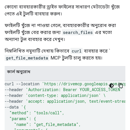
কোনো ব্যবহারকারীর ড্রাইভ ফাইলের সাধারণ মেটাডেটা খুঁজে
পেতে এই টুলটি ব্যবহার করুন।
ফাইলটি খুঁজে না পাওয়া গেলে, ব্যবহারকারীর অনুরোধ করা
ফাইলটি খুঁজে বের করার জন্য
search_files
এর মতো
অন্যান্য টুল ব্যবহার করে দেখুন।
নিম্নলিখিত নমুনাটি দেখায় কিভাবে
curl
ব্যবহার করে `
get_file_metadata
MCP টুলটি চালু করতে হয়।
কার্ল অনুরোধ
curl
--location
'https://drivemcp.googleapis.com/mcp/
--header
'Authorization: Bearer YOUR_ACCESS_TOKEN'
\
--header
'content-type: application/json'
\
--header
'accept: application/json, text/event-stream
--data
'{
  "method": "tools/call",
  "params": {
    "name": "get_file_metadata",