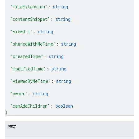
"fileExtension"
: 
string
"contentSnippet"
: 
string
"viewUrl"
: 
string
"sharedWithMeTime"
: 
string
"createdTime"
: 
string
"modifiedTime"
: 
string
"viewedByMeTime"
: 
string
"owner"
: 
string
"canAddChildren"
: 
boolean
}
ক্ষেত্র