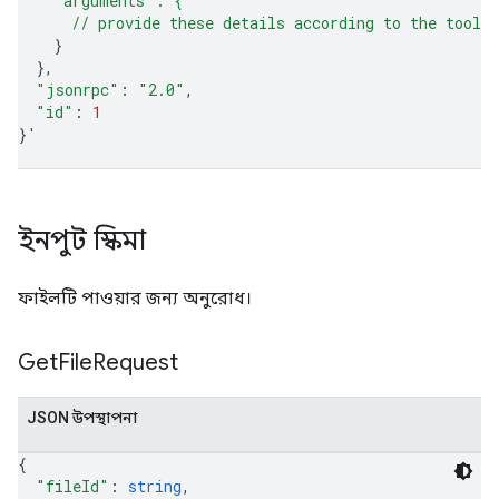
    "arguments": {
      // provide these details according to the tool'
}
}
"jsonrpc"
:
"2.0"
"id"
:
1
}
'
ইনপুট স্কিমা
ফাইলটি পাওয়ার জন্য অনুরোধ।
Get
File
Request
JSON উপস্থাপনা
{
"fileId"
: 
string
,