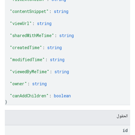
"contentSnippet"
: 
string
"viewUrl"
: 
string
"sharedWithMeTime"
: 
string
"createdTime"
: 
string
"modifiedTime"
: 
string
"viewedByMeTime"
: 
string
"owner"
: 
string
"canAddChildren"
: 
boolean
}
الحقول
id