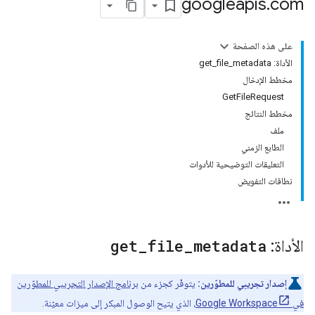
googleapis
.
com
على هذه الصفحة
الأداة: get_file_metadata
مخطط الإدخال
GetFileRequest
مخطط النتائج
ملف
الطابع الزمني
التعليقات التوضيحية للأدوات
نطاقات التفويض
الأداة:
metadata
_
file
_
get
إصدار تجريبي للمطوّرين:
يتوفّر كجزء من
برنامج الإصدار التجريبي للمطوّرين
في Google Workspace
، الذي يتيح الوصول المبكر إلى ميزات معيّنة.