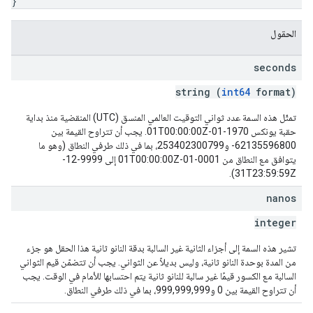
}
الحقول
seconds
string (
int64
format)
تمثّل هذه السمة عدد ثواني التوقيت العالمي المنسق (UTC) المنقضية منذ بداية
حقبة يونكس 1970-01-01T00:00:00Z. يجب أن تتراوح القيمة بين
‎-62135596800 و253402300799، بما في ذلك طرفي النطاق (وهو ما
يتوافق مع النطاق من 0001-01-01T00:00:00Z إلى 9999-12-
31T23:59:59Z).
nanos
integer
تشير هذه السمة إلى أجزاء الثانية غير السالبة بدقة النانو ثانية هذا الحقل هو جزء
من المدة بوحدة النانو ثانية، وليس بديلاً عن الثواني. يجب أن تتضمّن قيم الثواني
السالبة مع الكسور قيمًا غير سالبة للنانو ثانية يتم احتسابها للأمام في الوقت. يجب
أن تتراوح القيمة بين 0 و999,999,999، بما في ذلك طرفي النطاق.