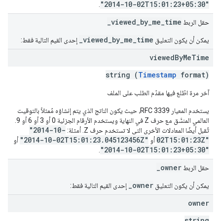
"2014-10-02T15:01:23+05:30"
.
_viewed_by_me_time
حقل الربط
_viewed_by_me_time
يمكن أن يكون التعليق
إحدى القيم التالية فقط:
viewed
By
Me
Time
string (
Timestamp
format)
آخر مرة اطّلع فيها مقدّم الطلب على الملف
يستخدم المعيار RFC 3339، حيث يكون الناتج الذي يتم إنشاؤه مُمثلاً بالتوقيت
العالمي المنسَّق مع حرف Z في النهاية ويستخدم الأرقام الجزئية 0 أو 3 أو 6 أو 9.
"2014-10-
تُقبل أيضًا المعادلات الأخرى التي لا تستخدم حرف Z. أمثلة:
"2014-10-02T15:01:23.045123456Z"
02T15:01:23Z"
أو
أو
"2014-10-02T15:01:23+05:30"
.
_owner
حقل الربط
_owner
يمكن أن يكون التعليق
إحدى القيم التالية فقط:
owner
string