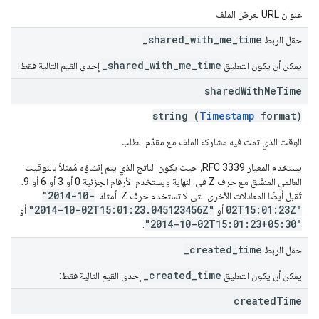
عنوان URL لعرض الملف
_shared_with_me_time
حقل الربط
_shared_with_me_time
يمكن أن يكون التعليق
إحدى القيم التالية فقط:
shared
With
Me
Time
string (
Timestamp
format)
الوقت الذي تمت فيه مشاركة الملف مع مقدّم الطلب
يستخدم المعيار RFC 3339، حيث يكون الناتج الذي يتم إنشاؤه مُمثلاً بالتوقيت
العالمي المنسَّق مع حرف Z في النهاية ويستخدم الأرقام الجزئية 0 أو 3 أو 6 أو 9.
"2014-10-
تُقبل أيضًا المعادلات الأخرى التي لا تستخدم حرف Z. أمثلة:
"2014-10-02T15:01:23.045123456Z"
02T15:01:23Z"
أو
أو
"2014-10-02T15:01:23+05:30"
.
_created_time
حقل الربط
_created_time
يمكن أن يكون التعليق
إحدى القيم التالية فقط:
created
Time