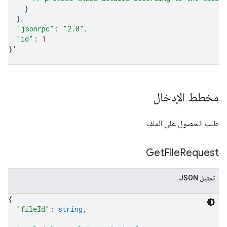
}
}
"jsonrpc"
:
"2.0"
"id"
:
1
}
'
مخطط الإدخال
طلب الحصول على الملف
Get
File
Request
تمثيل JSON
{
"fileId"
: 
string
,