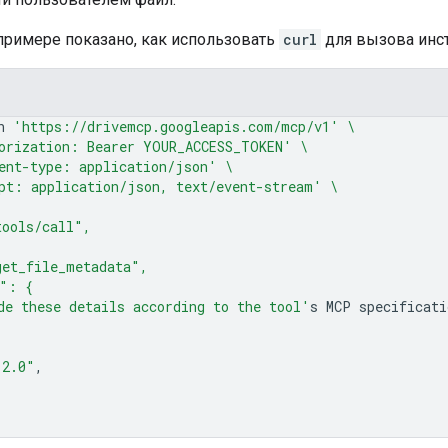
римере показано, как использовать
curl
для вызова инс
n
'https://drivemcp.googleapis.com/mcp/v1'
\
orization: Bearer YOUR_ACCESS_TOKEN'
\
ent-type: application/json'
\
pt: application/json, text/event-stream'
\
tools/call",
get_file_metadata",
s": {
de these details according to the tool'
s
MCP
"2.0"