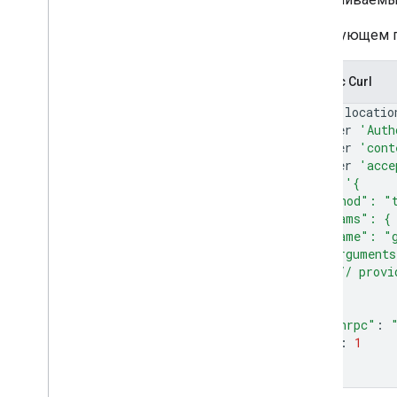
В следующем п
Запрос Curl
curl
--locatio
--header
'Auth
--header
'cont
--header
'acce
--data
'{
  "method": "
  "params": {
    "name": "
    "argument
      // provi
}
}
"jsonrpc"
:
"id"
:
1
}
'