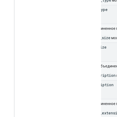
_mime_type
мо
mime
Type
Объединенное 
_file_size
мож
file
Size
Поле объедине
_description
description
Объединенное 
_file_extens