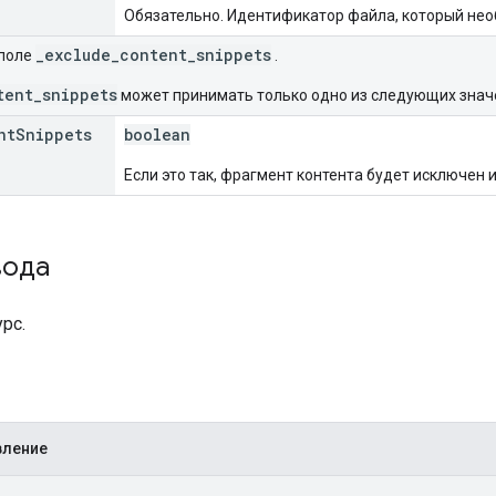
Обязательно. Идентификатор файла, который нео
_exclude_content_snippets
поле
.
tent_snippets
может принимать только одно из следующих знач
nt
Snippets
boolean
Если это так, фрагмент контента будет исключен и
вода
рс.
вление