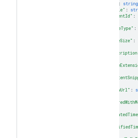
"id"
: 
string
"title"
: 
str
"parentId"
: 
"mimeType"
:
"fileSize"
: 
"description
"fileExtensi
"contentSnip
"viewUrl"
: 
s
"sharedWithM
"createdTim
"modifiedTi