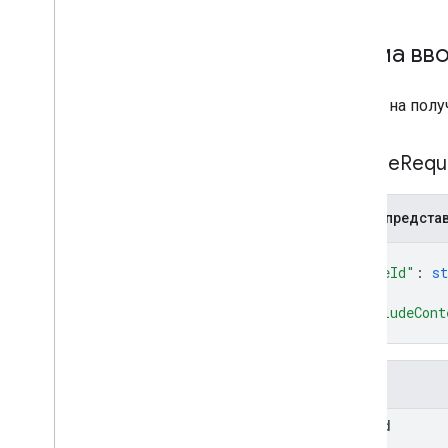
Схема вв
Запрос на полу
Get
File
Requ
JSON-предста
{
"fileId"
: 
st
"excludeCont
}
Поля
file
Id