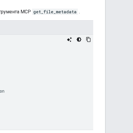
трумента MCP
get_file_metadata
.