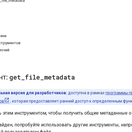
_file_metadata
t
мени
струментов
мочий
нт:
get
_
file
_
metadata
ьная версия для разработчиков:
доступна в рамках
программы п
ов
, которая предоставляет ранний доступ к определенным фун
ь этим инструментом, чтобы получить общие метаданные о 
найден, попробуйте использовать другие инструменты, нап
 пользователем файл.