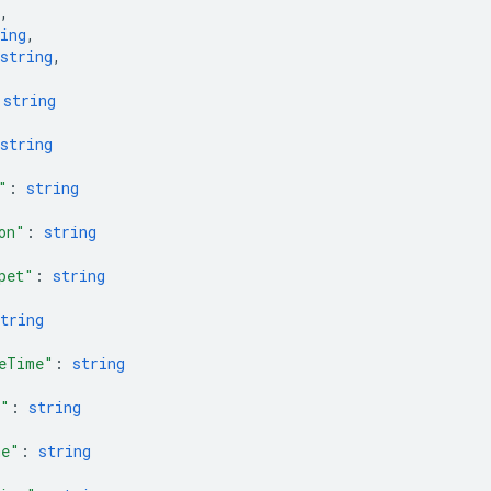
,
ing
,
string
,
 
string
string
"
: 
string
on"
: 
string
pet"
: 
string
tring
eTime"
: 
string
e"
: 
string
me"
: 
string