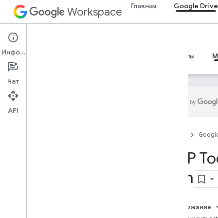
Главная
Google Drive
Workspace
Google Drive
Информация
Обзор
Руководства
Справочные материалы
M
Чат
API
Руководства
Главная
Googl
Настройте сервер Drive MCP
.
Соответствие файла Drive MCP
MCP Too
требованиям
com
Ссылка на MCP
Обзор
Инструменты
Содержание
копировать
_
файл