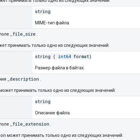
жет принимать только одно из следующих значений:
string
MIME-тип файла.
_file_size
поле
.
ет принимать только одно из следующих значений:
string (
int64
format)
Размер файла в байтах.
_description
ния
.
может принимать только одно из следующих значений:
string
Описание файла.
_file_extension
поле
.
ion
может принимать только одно из следующих значений: