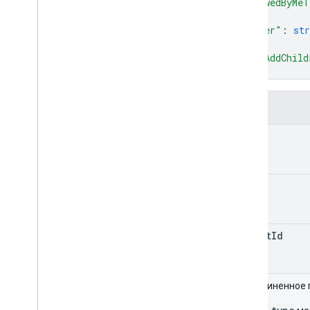
"viewedByMeT
"owner"
: 
str
"canAddChild
}
Поля
id
title
parent
Id
Объединенное 