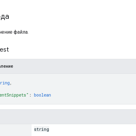
ода
чение файла.
est
вление
ring
,
entSnippets"
: 
boolean
string