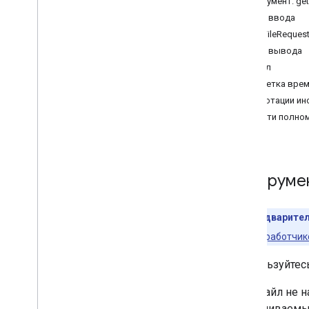
Инструмент: get
создать
_
файл
Схема ввода
download
_
file
_
content
GetFileReques
get
_
file
_
metadata
Схема вывода
get
_
file
_
permissions
Файл
список
_
недавних
_
файлов
Отметка вре
read
_
file
_
content
Аннотации ин
поиск
_
файлов
Области полно
Инструме
Предварител
для разработчик
Воспользуйтес
Если файл не 
запрашиваемый