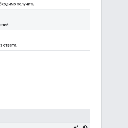
бходимо получить.
ений:
з ответа.