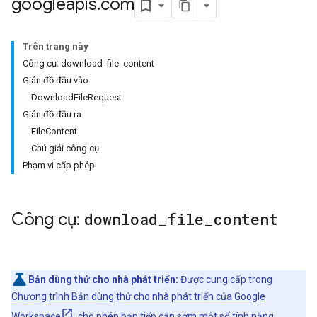
googleapis
.
com
Trên trang này
Công cụ: download_file_content
Giản đồ đầu vào
DownloadFileRequest
Giản đồ đầu ra
FileContent
Chú giải công cụ
Phạm vi cấp phép
Công cụ:
download
_
file
_
content
Bản dùng thử cho nhà phát triển:
Được cung cấp trong
Chương trình Bản dùng thử cho nhà phát triển của Google
Workspace
, cho phép bạn tiếp cận sớm một số tính năng.