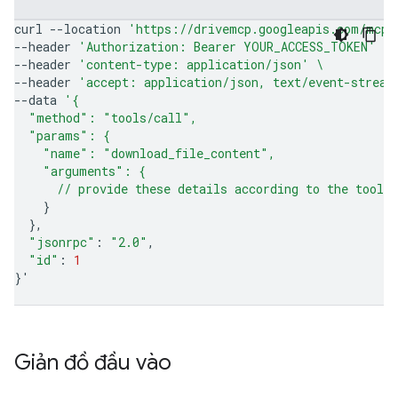
curl
--location
'https://drivemcp.googleapis.com/mcp/
--header
'Authorization: Bearer YOUR_ACCESS_TOKEN'
\
--header
'content-type: application/json'
\
--header
'accept: application/json, text/event-stream
--data
'{
  "method": "tools/call",
  "params": {
    "name": "download_file_content",
    "arguments": {
      // provide these details according to the tool'
}
}
"jsonrpc"
:
"2.0"
"id"
:
1
}
'
Giản đồ đầu vào