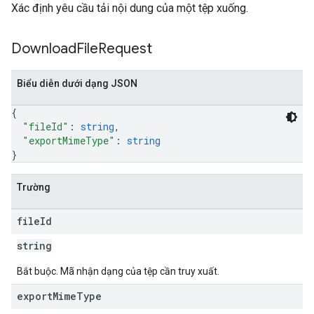
Xác định yêu cầu tải nội dung của một tệp xuống.
Download
File
Request
Biểu diễn dưới dạng JSON
{
"fileId"
: 
string
,
"exportMimeType"
: 
string
}
Trường
file
Id
string
Bắt buộc. Mã nhận dạng của tệp cần truy xuất.
export
Mime
Type