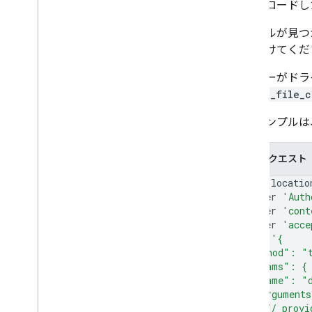
ダウンロードし
ファイルが見つ
を見つけてくだ
ユーザーがドラ
（
read_file_c
次のサンプルは
Curl リクエスト
curl
--locatio
--header
'Auth
--header
'cont
--header
'acce
--data
'{
  "method": "
  "params": {
    "name": "d
    "argument
      // provi