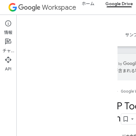
ホーム
Google Drive
Workspace
Google Drive
情報
概要
ガイド
リファレンス
MCP サーバー
サン
チャット
API
は誤りが含まれる
ガイド
ドライブ MCP サーバーを構成する
ホーム
Google 
ドライブ MCP ファイルの対象
MCP Too
MCP リファレンス
com
概要
ツール
copy
_
file