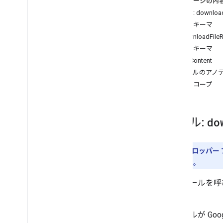
このページの内
create
_
file
ツール: download_
download
_
file
_
content
入力スキーマ
get
_
file
_
metadata
DownloadFile
get
_
file
_
permissions
出力スキーマ
list
_
recent
_
files
FileContent
read
_
file
_
content
ツールのアノ
search
_
files
認可スコープ
ツール:
do
デベロッパー 
できます。
このツールを呼
す。
ファイルが Go