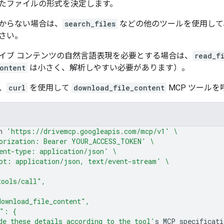
たファイルの形式を決定します。
からない場合は、
search_files
などの他のツールを使用して
さい。
イブ コンテンツの自然言語表現を必要とする場合は、
read_f
ontent
は小さく、解析しやすい必要があります）。
、
curl
を使用して
download_file_content
MCP ツール
n
'https://drivemcp.googleapis.com/mcp/v1'
\
orization: Bearer YOUR_ACCESS_TOKEN'
\
ent-type: application/json'
\
pt: application/json, text/event-stream'
\
tools/call",
ownload_file_content",
s": {
de these details according to the tool'
s
MCP