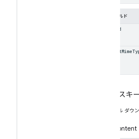
}
フィールド
file
Id
export
Mime
Ty
出力スキ
ファイル ダウ
File
Content