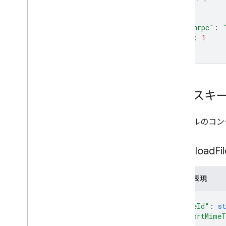
}
}
"jsonrpc"
:
"id"
:
1
}
'
入力スキ
ファイルのコン
Download
Fi
JSON 表現
{
"fileId"
: 
st
"exportMimeT