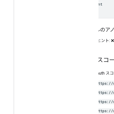
content
ツールのア
破壊的ヒント: ❌
認可スコ
次の OAuth
https://
https://
https://
https://