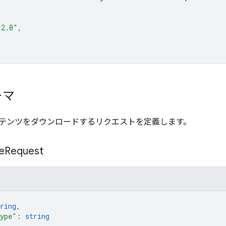
"2.0"
ーマ
テンツをダウンロードするリクエストを定義します。
le
Request
ring
,
ype"
: 
string