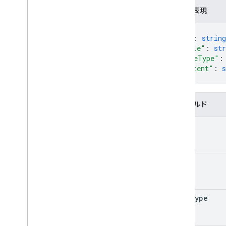
JSON 表現
{
"id"
: 
string
"title"
: 
str
"mimeType"
:
"content"
: 
s
}
フィールド
id
title
mime
Type