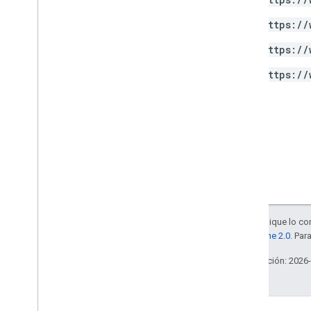
https://
https://
https://
Salvo que se indique lo con
la
licencia Apache 2.0
. Par
Última actualización: 2026