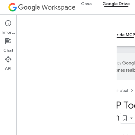
Casa
Google Drive
Workspace
Google Drive
Información
Introducción
Guías
Referencia
Servidor de MCP
Chat
API
traducciones real
Guías
Configurar el servidor de MCP de
Drive
Página principal
MCP Too
Referencia de MCP
Introducción
com
Herramientas
copy
_
file
create
_
file