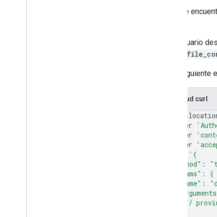
Si no se encuent
usuario.
Si el usuario de
(
read_file_co
En el siguiente
Solicitud curl
curl
--locatio
--header
'Auth
--header
'cont
--header
'acce
--data
'{
  "method": "
  "params": {
    "name": "d
    "argument
      // provi
}