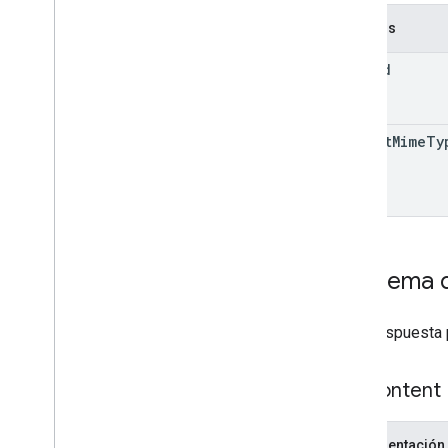
Campos
file
Id
export
Mime
Ty
Esquema d
Es la respuesta 
File
Content
Representación