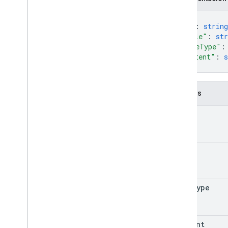
{
"id"
: 
string
"title"
: 
str
"mimeType"
:
"content"
: 
s
}
Campos
id
title
mime
Type
content