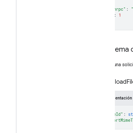
}
"jsonrpc"
:
"id"
:
1
}
'
Esquema d
Define una solic
Download
Fi
Representación
{
"fileId"
: 
st
"exportMimeT
}