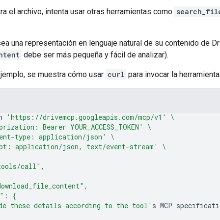
ra el archivo, intenta usar otras herramientas como
search_fil
sea una representación en lenguaje natural de su contenido de Dr
ntent
debe ser más pequeña y fácil de analizar).
 ejemplo, se muestra cómo usar
curl
para invocar la herramien
n
'https://drivemcp.googleapis.com/mcp/v1'
\
orization: Bearer YOUR_ACCESS_TOKEN'
\
ent-type: application/json'
\
pt: application/json, text/event-stream'
\
tools/call",
ownload_file_content",
s": {
de these details according to the tool'
s
MCP