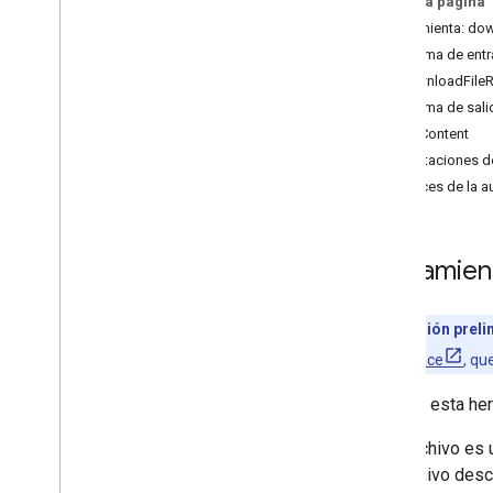
En esta página
download
_
file
_
content
Herramienta: do
get
_
file
_
metadata
Esquema de ent
get
_
file
_
permissions
Download
File
R
list
_
recent
_
files
Esquema de sali
read
_
file
_
content
File
Content
search
_
files
Anotaciones d
Alcances de la a
Herramien
Versión preli
Workspace
, qu
Llama a esta he
Si el archivo es
del archivo des