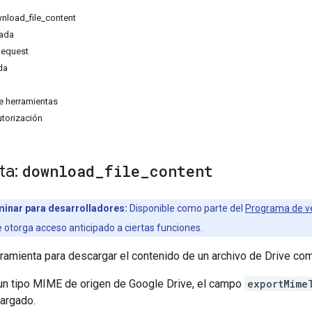
wnload
_
file
_
content
rada
equest
da
e herramientas
utorización
ta:
download
_
file
_
content
minar para desarrolladores:
Disponible como parte del
Programa de ve
e otorga acceso anticipado a ciertas funciones.
rramienta para descargar el contenido de un archivo de Drive co
 un tipo MIME de origen de Google Drive, el campo
exportMime
cargado.