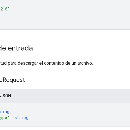
"2.0"
e entrada
itud para descargar el contenido de un archivo.
le
Request
 JSON
ring
,
ype"
: 
string