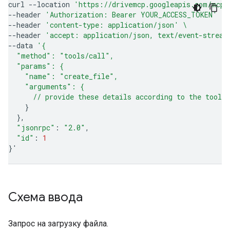
curl
--location
'https://drivemcp.googleapis.com/mcp/
--header
'Authorization: Bearer YOUR_ACCESS_TOKEN'
\
--header
'content-type: application/json'
\
--header
'accept: application/json, text/event-stream
--data
'{
  "method": "tools/call",
  "params": {
    "name": "create_file",
    "arguments": {
      // provide these details according to the tool'
}
}
"jsonrpc"
:
"2.0"
"id"
:
1
}
'
Схема ввода
Запрос на загрузку файла.