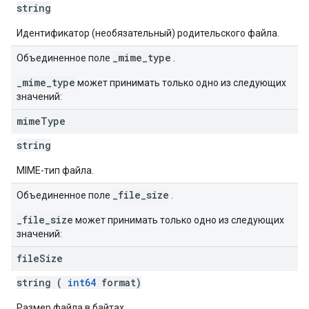
string
Идентификатор (необязательный) родительского файла.
_mime_type
Объединенное поле
.
_mime_type
может принимать только одно из следующих
значений:
mime
Type
string
MIME-тип файла.
_file_size
Объединенное поле
.
_file_size
может принимать только одно из следующих
значений:
file
Size
string (
int64
format)
Размер файла в байтах.