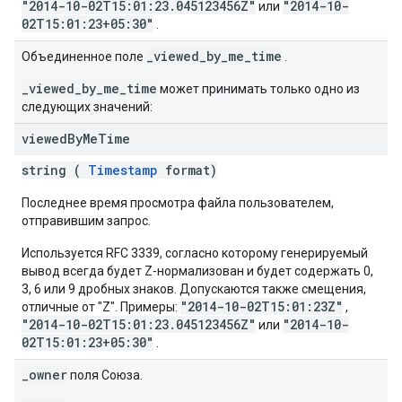
"2014-10-02T15:01:23.045123456Z"
"2014-10-
или
02T15:01:23+05:30"
.
_viewed_by_me_time
Объединенное поле
.
_viewed_by_me_time
может принимать только одно из
следующих значений:
viewed
By
Me
Time
string (
Timestamp
format)
Последнее время просмотра файла пользователем,
отправившим запрос.
Используется RFC 3339, согласно которому генерируемый
вывод всегда будет Z-нормализован и будет содержать 0,
3, 6 или 9 дробных знаков. Допускаются также смещения,
"2014-10-02T15:01:23Z"
отличные от "Z". Примеры:
,
"2014-10-02T15:01:23.045123456Z"
"2014-10-
или
02T15:01:23+05:30"
.
_owner
поля Союза.