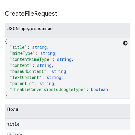
Create
File
Request
JSON-представление
{
"title"
: 
string
,
"mimeType"
: 
string
,
"contentMimeType"
: 
string
,
"content"
: 
string
,
"base64Content"
: 
string
,
"textContent"
: 
string
,
"parentId"
: 
string
,
"disableConversionToGoogleType"
: 
boolean
}
Поля
title
string