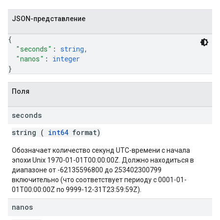
JSON-представление
{
"seconds"
: 
string
,
"nanos"
: 
integer
}
Поля
seconds
string (
int64
format)
Обозначает количество секунд UTC-времени с начала
эпохи Unix 1970-01-01T00:00:00Z. Должно находиться в
диапазоне от -62135596800 до 253402300799
включительно (что соответствует периоду с 0001-01-
01T00:00:00Z по 9999-12-31T23:59:59Z).
nanos