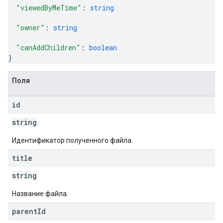
"viewedByMeTime"
: 
string
"owner"
: 
string
"canAddChildren"
: 
boolean
}
Поля
id
string
Идентификатор полученного файла.
title
string
Название файла.
parent
Id