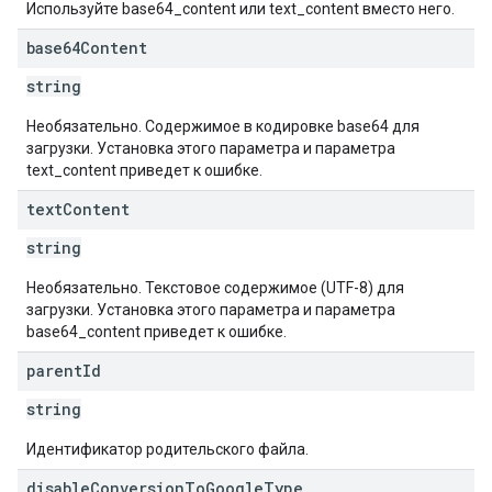
Используйте base64_content или text_content вместо него.
base64Content
string
Необязательно. Содержимое в кодировке base64 для
загрузки. Установка этого параметра и параметра
text_content приведет к ошибке.
text
Content
string
Необязательно. Текстовое содержимое (UTF-8) для
загрузки. Установка этого параметра и параметра
base64_content приведет к ошибке.
parent
Id
string
Идентификатор родительского файла.
disable
Conversion
To
Google
Type