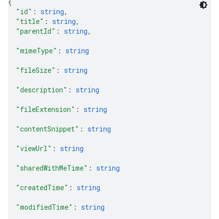
{
"id"
: 
string
,
"title"
: 
string
,
"parentId"
: 
string
,
"mimeType"
: 
string
"fileSize"
: 
string
"description"
: 
string
"fileExtension"
: 
string
"contentSnippet"
: 
string
"viewUrl"
: 
string
"sharedWithMeTime"
: 
string
"createdTime"
: 
string
"modifiedTime"
: 
string