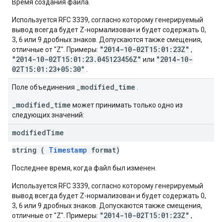
Время создания файла.
Используется RFC 3339, согласно которому генерируемый
вывод всегда будет Z-нормализован и будет содержать 0,
3, 6 или 9 дробных знаков. Допускаются также смещения,
"2014-10-02T15:01:23Z"
отличные от "Z". Примеры:
,
"2014-10-02T15:01:23.045123456Z"
"2014-10-
или
02T15:01:23+05:30"
.
_modified_time
Поле объединения
.
_modified_time
может принимать только одно из
следующих значений:
modified
Time
string (
Timestamp
format)
Последнее время, когда файл был изменен.
Используется RFC 3339, согласно которому генерируемый
вывод всегда будет Z-нормализован и будет содержать 0,
3, 6 или 9 дробных знаков. Допускаются также смещения,
"2014-10-02T15:01:23Z"
отличные от "Z". Примеры:
,