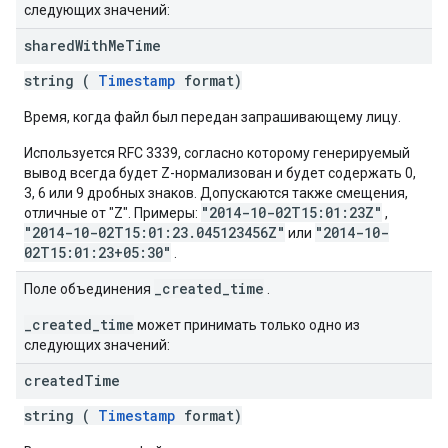
следующих значений:
shared
With
Me
Time
string (
Timestamp
format)
Время, когда файл был передан запрашивающему лицу.
Используется RFC 3339, согласно которому генерируемый
вывод всегда будет Z-нормализован и будет содержать 0,
3, 6 или 9 дробных знаков. Допускаются также смещения,
"2014-10-02T15:01:23Z"
отличные от "Z". Примеры:
,
"2014-10-02T15:01:23.045123456Z"
"2014-10-
или
02T15:01:23+05:30"
.
_created_time
Поле объединения
.
_created_time
может принимать только одно из
следующих значений:
created
Time
string (
Timestamp
format)