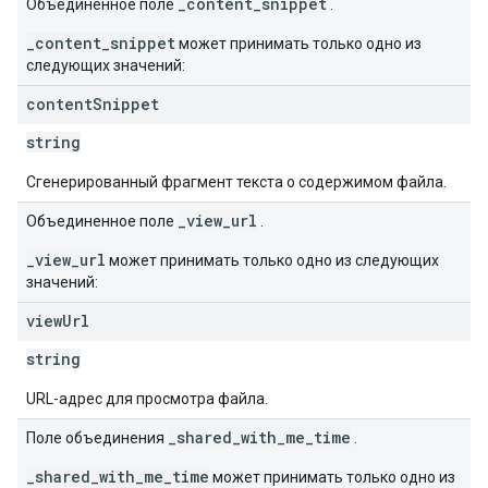
_content_snippet
Объединенное поле
.
_content_snippet
может принимать только одно из
следующих значений:
content
Snippet
string
Сгенерированный фрагмент текста о содержимом файла.
_view_url
Объединенное поле
.
_view_url
может принимать только одно из следующих
значений:
view
Url
string
URL-адрес для просмотра файла.
_shared_with_me_time
Поле объединения
.
_shared_with_me_time
может принимать только одно из