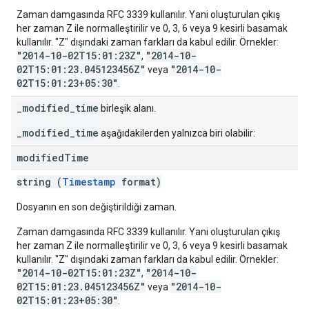
Zaman damgasında RFC 3339 kullanılır. Yani oluşturulan çıkış
her zaman Z ile normalleştirilir ve 0, 3, 6 veya 9 kesirli basamak
kullanılır. "Z" dışındaki zaman farkları da kabul edilir. Örnekler:
"2014-10-02T15:01:23Z"
"2014-10-
,
02T15:01:23.045123456Z"
"2014-10-
veya
02T15:01:23+05:30"
.
_modified_time
birleşik alanı.
_modified_time
aşağıdakilerden yalnızca biri olabilir:
modified
Time
string (
Timestamp
format)
Dosyanın en son değiştirildiği zaman.
Zaman damgasında RFC 3339 kullanılır. Yani oluşturulan çıkış
her zaman Z ile normalleştirilir ve 0, 3, 6 veya 9 kesirli basamak
kullanılır. "Z" dışındaki zaman farkları da kabul edilir. Örnekler:
"2014-10-02T15:01:23Z"
"2014-10-
,
02T15:01:23.045123456Z"
"2014-10-
veya
02T15:01:23+05:30"
.