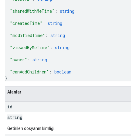
"sharedWithMeTime"
: 
string
"createdTime"
: 
string
"modifiedTime"
: 
string
"viewedByMeTime"
: 
string
"owner"
: 
string
"canAddChildren"
: 
boolean
}
Alanlar
id
string
Getirilen dosyanın kimliği.