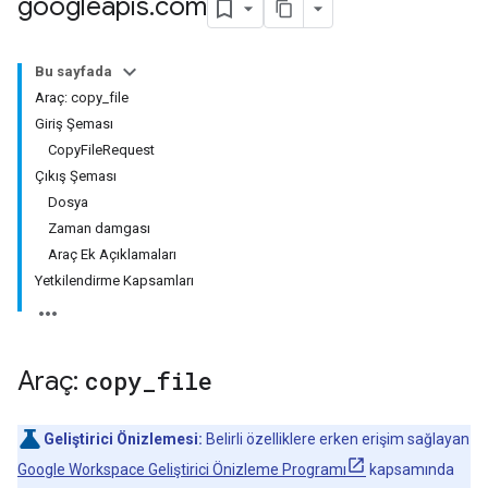
googleapis
.
com
Bu sayfada
Araç: copy_file
Giriş Şeması
CopyFileRequest
Çıkış Şeması
Dosya
Zaman damgası
Araç Ek Açıklamaları
Yetkilendirme Kapsamları
Araç:
copy
_
file
Geliştirici Önizlemesi:
Belirli özelliklere erken erişim sağlayan
Google Workspace Geliştirici Önizleme Programı
kapsamında