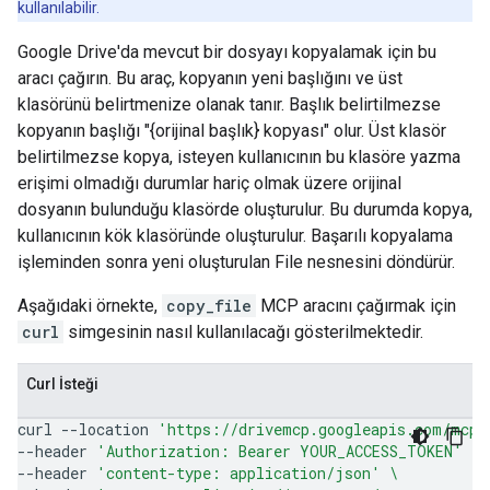
kullanılabilir.
Google Drive'da mevcut bir dosyayı kopyalamak için bu
aracı çağırın. Bu araç, kopyanın yeni başlığını ve üst
klasörünü belirtmenize olanak tanır. Başlık belirtilmezse
kopyanın başlığı "{orijinal başlık} kopyası" olur. Üst klasör
belirtilmezse kopya, isteyen kullanıcının bu klasöre yazma
erişimi olmadığı durumlar hariç olmak üzere orijinal
dosyanın bulunduğu klasörde oluşturulur. Bu durumda kopya,
kullanıcının kök klasöründe oluşturulur. Başarılı kopyalama
işleminden sonra yeni oluşturulan File nesnesini döndürür.
Aşağıdaki örnekte,
copy_file
MCP aracını çağırmak için
curl
simgesinin nasıl kullanılacağı gösterilmektedir.
Curl İsteği
curl
--location
'https://drivemcp.googleapis.com/mcp/
--header
'Authorization: Bearer YOUR_ACCESS_TOKEN'
\
--header
'content-type: application/json'
\