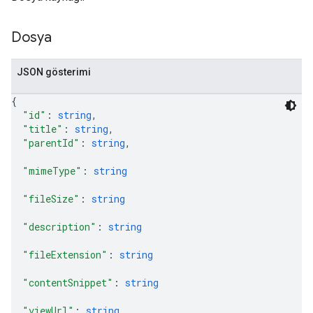
Dosya
JSON gösterimi
{
"id"
: 
string
,
"title"
: 
string
,
"parentId"
: 
string
,
"mimeType"
: 
string
"fileSize"
: 
string
"description"
: 
string
"fileExtension"
: 
string
"contentSnippet"
: 
string
"viewUrl"
: 
string