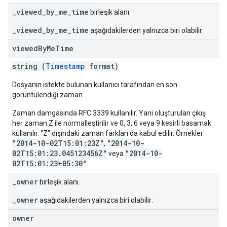
_viewed_by_me_time
birleşik alanı.
_viewed_by_me_time
aşağıdakilerden yalnızca biri olabilir:
viewed
By
Me
Time
string (
Timestamp
format)
Dosyanın istekte bulunan kullanıcı tarafından en son
görüntülendiği zaman.
Zaman damgasında RFC 3339 kullanılır. Yani oluşturulan çıkış
her zaman Z ile normalleştirilir ve 0, 3, 6 veya 9 kesirli basamak
kullanılır. "Z" dışındaki zaman farkları da kabul edilir. Örnekler:
"2014-10-02T15:01:23Z"
"2014-10-
,
02T15:01:23.045123456Z"
"2014-10-
veya
02T15:01:23+05:30"
.
_owner
birleşik alanı.
_owner
aşağıdakilerden yalnızca biri olabilir:
owner