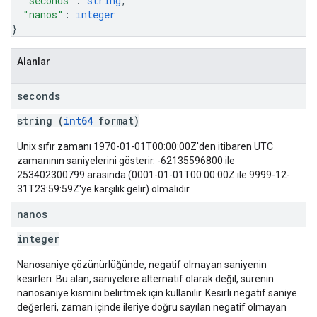
"seconds"
: 
string
,
"nanos"
: 
integer
}
Alanlar
seconds
string (
int64
format)
Unix sıfır zamanı 1970-01-01T00:00:00Z'den itibaren UTC
zamanının saniyelerini gösterir. -62135596800 ile
253402300799 arasında (0001-01-01T00:00:00Z ile 9999-12-
31T23:59:59Z'ye karşılık gelir) olmalıdır.
nanos
integer
Nanosaniye çözünürlüğünde, negatif olmayan saniyenin
kesirleri. Bu alan, saniyelere alternatif olarak değil, sürenin
nanosaniye kısmını belirtmek için kullanılır. Kesirli negatif saniye
değerleri, zaman içinde ileriye doğru sayılan negatif olmayan