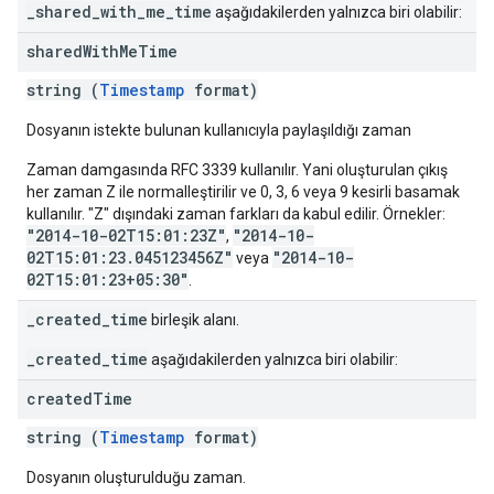
_shared_with_me_time
aşağıdakilerden yalnızca biri olabilir:
shared
With
Me
Time
string (
Timestamp
format)
Dosyanın istekte bulunan kullanıcıyla paylaşıldığı zaman
Zaman damgasında RFC 3339 kullanılır. Yani oluşturulan çıkış
her zaman Z ile normalleştirilir ve 0, 3, 6 veya 9 kesirli basamak
kullanılır. "Z" dışındaki zaman farkları da kabul edilir. Örnekler:
"2014-10-02T15:01:23Z"
"2014-10-
,
02T15:01:23.045123456Z"
"2014-10-
veya
02T15:01:23+05:30"
.
_created_time
birleşik alanı.
_created_time
aşağıdakilerden yalnızca biri olabilir:
created
Time
string (
Timestamp
format)
Dosyanın oluşturulduğu zaman.