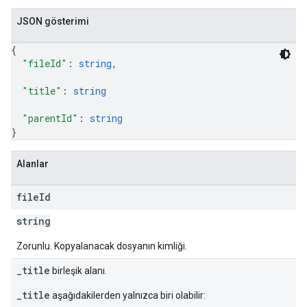
JSON gösterimi
{
"fileId"
: 
string
,
"title"
: 
string
"parentId"
: 
string
}
Alanlar
file
Id
string
Zorunlu. Kopyalanacak dosyanın kimliği.
_title
birleşik alanı.
_title
aşağıdakilerden yalnızca biri olabilir: