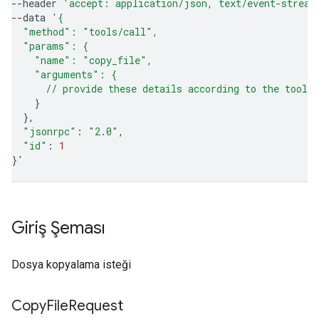
--header
'accept: application/json, text/event-stream
--data
'{
  "method": "tools/call",
  "params": {
    "name": "copy_file",
    "arguments": {
      // provide these details according to the tool'
}
}
"jsonrpc"
:
"2.0"
"id"
:
1
}
'
Giriş Şeması
Dosya kopyalama isteği
Copy
File
Request